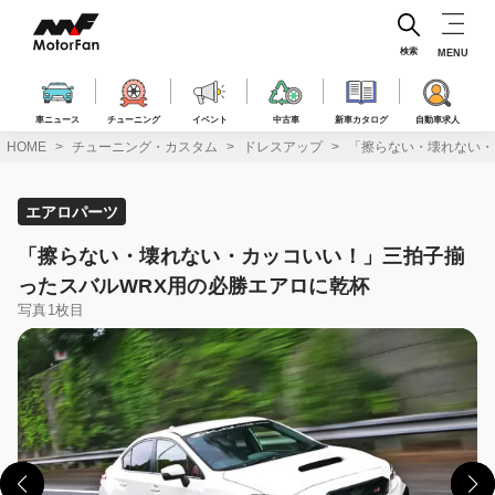
コ
ン
テ
検索
MENU
ン
ツ
へ
車ニュース
チューニング
イベント
中古車
新車カタログ
自動車求人
ス
HOME
チューニング・カスタム
ドレスアップ
「擦らない・壊れない・
キ
ッ
プ
エアロパーツ
「擦らない・壊れない・カッコいい！」三拍子揃
ったスバルWRX用の必勝エアロに乾杯
写真1枚目