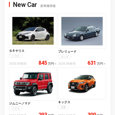
New Car
新車種情報
ＧＲヤリス
プレリュード
トヨタ
ホンダ
845
631
2026.08発売
万円
～
2026.08発売
万円
～
キックス
ジムニーノマド
日産
スズキ
293
300