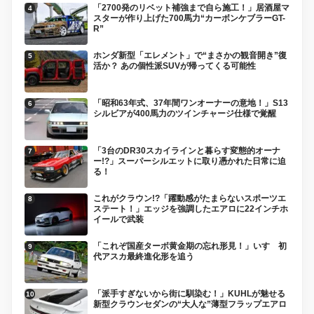
「2700発のリベット補強まで自ら施工！」居酒屋マ
スターが作り上げた700馬力“カーボンケブラーGT-
R”
ホンダ新型「エレメント」で“まさかの観音開き”復
活か？ あの個性派SUVが帰ってくる可能性
「昭和63年式、37年間ワンオーナーの意地！」S13
シルビアが400馬力のツインチャージ仕様で覚醒
「3台のDR30スカイラインと暮らす変態的オーナ
ー!?」スーパーシルエットに取り憑かれた日常に迫
る！
これがクラウン!?「躍動感がたまらないスポーツエ
ステート！」エッジを強調したエアロに22インチホ
イールで武装
「これぞ国産ターボ黄金期の忘れ形見！」いすゞ初
代アスカ最終進化形を追う
「派手すぎないから街に馴染む！」KUHLが魅せる
新型クラウンセダンの“大人な”薄型フラップエアロ