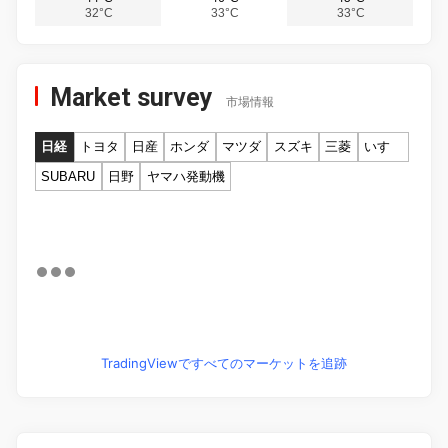
32°C
33°C
33°C
Market survey
市場情報
日経
トヨタ
日産
ホンダ
マツダ
スズキ
三菱
いすゞ
SUBARU
日野
ヤマハ発動機
TradingViewですべてのマーケットを追跡