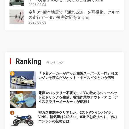
2026.08.04
令和8年熊本地震で「通れる道」を可視化、クルマ
の走行データが災害対応を支える
2026.08.03
Ranking
ランキング
「下着メーカーが作った和製スーパーカー!?」F1エ
ンジンを積んだジオット・キャスピタという伝説
電源やバッテリー不要で、-1℃の飲めるシャーベッ
ト状ドリンクを生成。現場作業やアウトドアに「ア
イススラリーメーカー」が便利！
排ガス規制をクリアした、2ストVツインバイク、
VINS。排気量は249.5cc、83HPを絞り出す。その
エンジンの技術とは