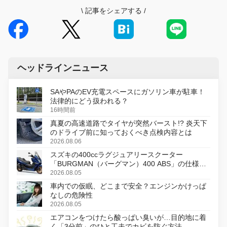
\
記事をシェアする
/
ヘッドラインニュース
SAやPAのEV充電スペースにガソリン車が駐車！
法律的にどう扱われる？
16時間前
真夏の高速道路でタイヤが突然バースト!? 炎天下
のドライブ前に知っておくべき点検内容とは
2026.08.06
スズキの400ccラグジュアリースクーター
「BURGMAN（バーグマン）400 ABS」の仕様を
変更し、8月18日に発売
2026.08.05
車内での仮眠、どこまで安全？エンジンかけっぱ
なしの危険性
2026.08.05
エアコンをつけたら酸っぱい臭いが…目的地に着
く「3分前」のひと工夫でカビを防ぐ方法