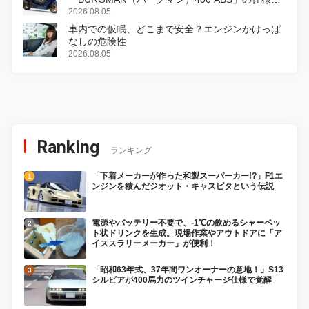
変更し、8月18日に発売
2026.08.05
車内での仮眠、どこまで安全？エンジンかけっぱ
なしの危険性
2026.08.05
Ranking
ランキング
「下着メーカーが作った和製スーパーカー!?」F1エ
ンジンを積んだジオット・キャスピタという伝説
電源やバッテリー不要で、-1℃の飲めるシャーベッ
ト状ドリンクを生成。現場作業やアウトドアに「ア
イススラリーメーカー」が便利！
「昭和63年式、37年間ワンオーナーの意地！」S13
シルビアが400馬力のツインチャージ仕様で覚醒