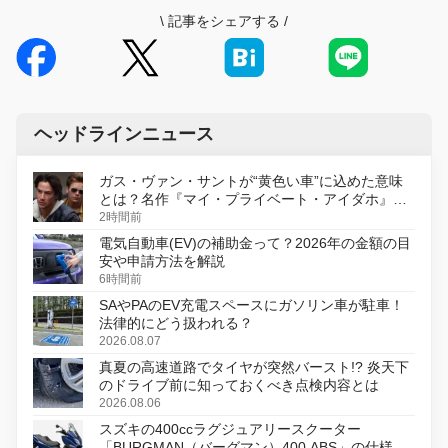
\
記事をシェアする
/
ヘッドラインニュース
ガス・ヴァン・サントが“黄色い車”に込めた意味
とは？名作『マイ・プライベート・アイダホ』が
初のデジタルリマスター版で復活
2時間前
電気自動車(EV)の補助金って？2026年の金額の目
安や申請方法を解説
6時間前
SAやPAのEV充電スペースにガソリン車が駐車！
法律的にどう扱われる？
2026.08.07
真夏の高速道路でタイヤが突然バースト!? 炎天下
のドライブ前に知っておくべき点検内容とは
2026.08.06
スズキの400ccラグジュアリースクーター
「BURGMAN（バーグマン）400 ABS」の仕様を