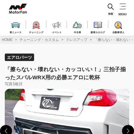
コ
ン
テ
検索
MENU
ン
ツ
へ
車ニュース
チューニング
イベント
中古車
新車カタログ
自動車求人
ス
HOME
チューニング・カスタム
ドレスアップ
「擦らない・壊れない・
キ
ッ
プ
エアロパーツ
「擦らない・壊れない・カッコいい！」三拍子揃
ったスバルWRX用の必勝エアロに乾杯
写真5枚目