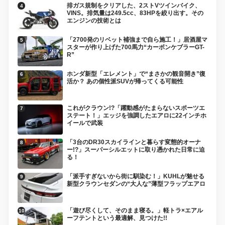
排ガス規制をクリアした、2ストVツインバイク、
VINS。排気量は249.5cc、83HPを絞り出す。その
エンジンの技術とは
「2700発のリベット補強まで自ら施工！」居酒屋マ
スターが作り上げた700馬力“カーボンケブラーGT-
R”
ホンダ新型「エレメント」で“まさかの観音開き”復
活か？ あの個性派SUVが帰ってくる可能性
これがクラウン!?「躍動感がたまらないスポーツエ
ステート！」エッジを強調したエアロに22インチホ
イールで武装
「3台のDR30スカイラインと暮らす変態的オーナ
ー!?」スーパーシルエットに取り憑かれた日常に迫
る！
「派手すぎないから街に馴染む！」KUHLが魅せる
新型クラウンセダンの“大人な”薄型フラップエアロ
「遊び尽くして、そのまま寝る。」軽トラ×エアル
ーフテントという最適解、見つけた!!