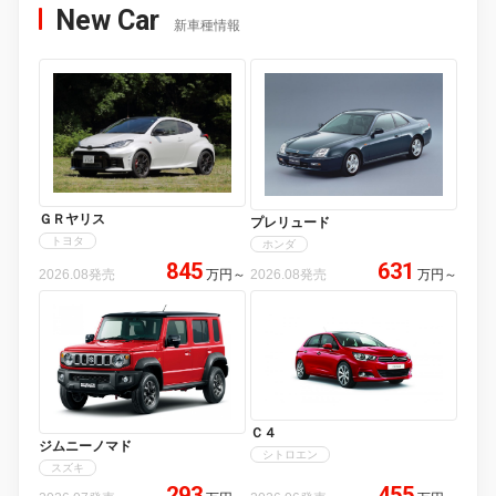
New Car
新車種情報
ＧＲヤリス
プレリュード
トヨタ
ホンダ
845
631
2026.08発売
万円
～
2026.08発売
万円
～
Ｃ４
ジムニーノマド
シトロエン
スズキ
293
455