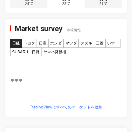
24°C
23°C
21°C
Market survey
市場情報
日経
トヨタ
日産
ホンダ
マツダ
スズキ
三菱
いすゞ
SUBARU
日野
ヤマハ発動機
TradingViewですべてのマーケットを追跡