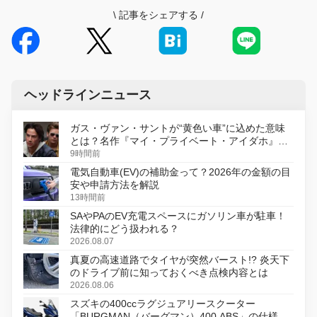
\
記事をシェアする
/
ヘッドラインニュース
ガス・ヴァン・サントが“黄色い車”に込めた意味
とは？名作『マイ・プライベート・アイダホ』が
初のデジタルリマスター版で復活
9時間前
電気自動車(EV)の補助金って？2026年の金額の目
安や申請方法を解説
13時間前
SAやPAのEV充電スペースにガソリン車が駐車！
法律的にどう扱われる？
2026.08.07
真夏の高速道路でタイヤが突然バースト!? 炎天下
のドライブ前に知っておくべき点検内容とは
2026.08.06
スズキの400ccラグジュアリースクーター
「BURGMAN（バーグマン）400 ABS」の仕様を