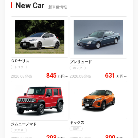
New Car
新車種情報
ＧＲヤリス
プレリュード
トヨタ
ホンダ
845
631
2026.08発売
万円
～
2026.08発売
万円
～
キックス
ジムニーノマド
日産
スズキ
293
300