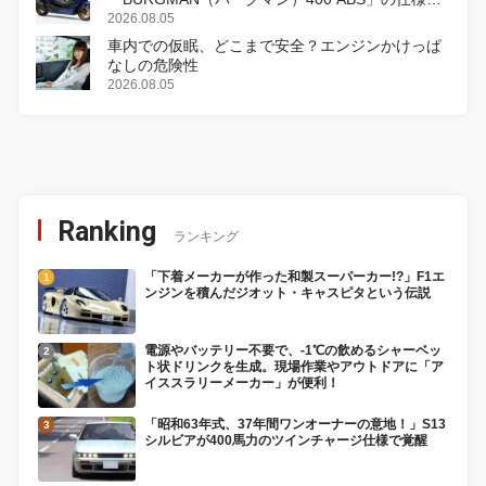
変更し、8月18日に発売
2026.08.05
車内での仮眠、どこまで安全？エンジンかけっぱ
なしの危険性
2026.08.05
Ranking
ランキング
「下着メーカーが作った和製スーパーカー!?」F1エ
ンジンを積んだジオット・キャスピタという伝説
電源やバッテリー不要で、-1℃の飲めるシャーベッ
ト状ドリンクを生成。現場作業やアウトドアに「ア
イススラリーメーカー」が便利！
「昭和63年式、37年間ワンオーナーの意地！」S13
シルビアが400馬力のツインチャージ仕様で覚醒