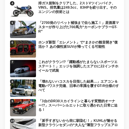
排ガス規制をクリアした、2ストVツインバイク、
VINS。排気量は249.5cc、83HPを絞り出す。その
エンジンの技術とは
「2700発のリベット補強まで自ら施工！」居酒屋マ
スターが作り上げた700馬力“カーボンケブラーGT-
R”
ホンダ新型「エレメント」で“まさかの観音開き”復
活か？ あの個性派SUVが帰ってくる可能性
これがクラウン!?「躍動感がたまらないスポーツエ
ステート！」エッジを強調したエアロに22インチホ
イールで武装
「壊れないハコスカを目指した結果…」エアコン＆
電動パワステ完備、旧車の常識を覆すGT-R仕様のす
べて
「3台のDR30スカイラインと暮らす変態的オーナ
ー!?」スーパーシルエットに取り憑かれた日常に迫
る！
「派手すぎないから街に馴染む！」KUHLが魅せる
新型クラウンセダンの“大人な”薄型フラップエアロ