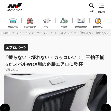
コ
ン
テ
検索
MENU
ン
ツ
へ
車ニュース
チューニング
イベント
中古車
新車カタログ
自動車求人
ス
HOME
チューニング・カスタム
ドレスアップ
「擦らない・壊れない・
キ
ッ
プ
エアロパーツ
「擦らない・壊れない・カッコいい！」三拍子揃
ったスバルWRX用の必勝エアロに乾杯
写真8枚目