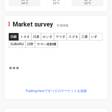
24°C
23°C
22°C
Market survey
市場情報
日経
トヨタ
日産
ホンダ
マツダ
スズキ
三菱
いすゞ
SUBARU
日野
ヤマハ発動機
TradingViewですべてのマーケットを追跡