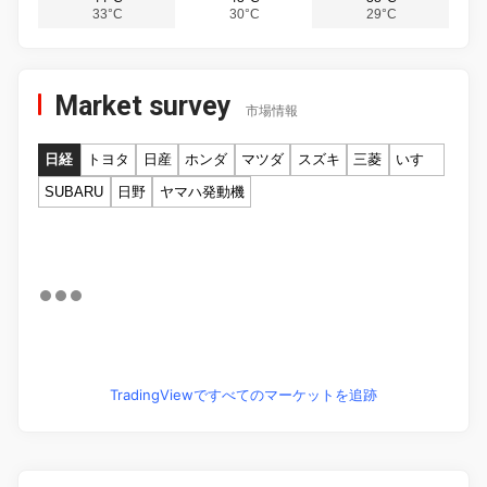
33°C
30°C
29°C
Market survey
市場情報
日経
トヨタ
日産
ホンダ
マツダ
スズキ
三菱
いすゞ
SUBARU
日野
ヤマハ発動機
TradingViewですべてのマーケットを追跡