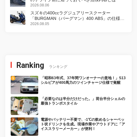
2026.08.06
スズキの400ccラグジュアリースクーター
「BURGMAN（バーグマン）400 ABS」の仕様を
変更し、8月18日に発売
2026.08.05
Ranking
ランキング
「昭和63年式、37年間ワンオーナーの意地！」S13
シルビアが400馬力のツインチャージ仕様で覚醒
「必要なのは半分だけだった。」荷台半分シェルの
最強トランポスタイル
電源やバッテリー不要で、-1℃の飲めるシャーベッ
ト状ドリンクを生成。現場作業やアウトドアに「ア
イススラリーメーカー」が便利！