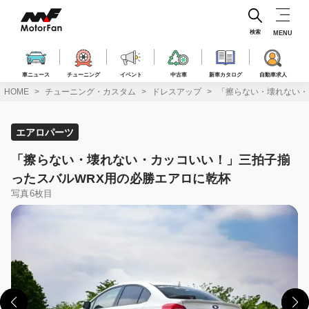
コ
ン
テ
検索
MENU
ン
ツ
へ
車ニュース
チューニング
イベント
中古車
新車カタログ
自動車求人
ス
HOME
チューニング・カスタム
ドレスアップ
「擦らない・壊れない・
キ
ッ
プ
エアロパーツ
「擦らない・壊れない・カッコいい！」三拍子揃
ったスバルWRX用の必勝エアロに乾杯
写真6枚目