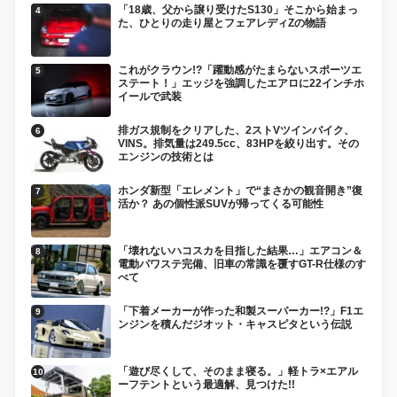
「18歳、父から譲り受けたS130」そこから始まっ
た、ひとりの走り屋とフェアレディZの物語
これがクラウン!?「躍動感がたまらないスポーツエ
ステート！」エッジを強調したエアロに22インチホ
イールで武装
排ガス規制をクリアした、2ストVツインバイク、
VINS。排気量は249.5cc、83HPを絞り出す。その
エンジンの技術とは
ホンダ新型「エレメント」で“まさかの観音開き”復
活か？ あの個性派SUVが帰ってくる可能性
「壊れないハコスカを目指した結果…」エアコン＆
電動パワステ完備、旧車の常識を覆すGT-R仕様のす
べて
「下着メーカーが作った和製スーパーカー!?」F1エ
ンジンを積んだジオット・キャスピタという伝説
「遊び尽くして、そのまま寝る。」軽トラ×エアル
ーフテントという最適解、見つけた!!