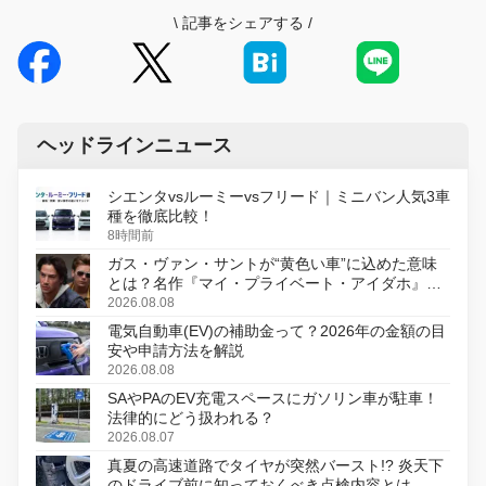
\
記事をシェアする
/
ヘッドラインニュース
シエンタvsルーミーvsフリード｜ミニバン人気3車
種を徹底比較！
8時間前
ガス・ヴァン・サントが“黄色い車”に込めた意味
とは？名作『マイ・プライベート・アイダホ』が
初のデジタルリマスター版で復活
2026.08.08
電気自動車(EV)の補助金って？2026年の金額の目
安や申請方法を解説
2026.08.08
SAやPAのEV充電スペースにガソリン車が駐車！
法律的にどう扱われる？
2026.08.07
真夏の高速道路でタイヤが突然バースト!? 炎天下
のドライブ前に知っておくべき点検内容とは