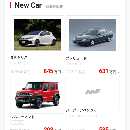
New Car
新車種情報
ＧＲヤリス
プレリュード
トヨタ
ホンダ
845
631
2026.08発売
万円
～
2026.08発売
万円
～
ジープ・アベンジャー
クライスラー・ジープ
ジムニーノマド
スズキ
293
585