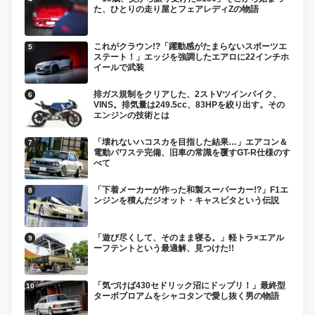
た、ひとりの走り屋とフェアレディZの物語
これがクラウン!?「躍動感がたまらないスポーツエ
ステート！」エッジを強調したエアロに22インチホ
イールで武装
排ガス規制をクリアした、2ストVツインバイク、
VINS。排気量は249.5cc、83HPを絞り出す。その
エンジンの技術とは
「壊れないハコスカを目指した結果…」エアコン＆
電動パワステ完備、旧車の常識を覆すGT-R仕様のす
べて
「下着メーカーが作った和製スーパーカー!?」F1エ
ンジンを積んだジオット・キャスピタという伝説
「遊び尽くして、そのまま寝る。」軽トラ×エアル
ーフテントという最適解、見つけた!!
「気づけば430セドリック沼にドップリ！」最終型
ターボブロアムをシャコタンで愛し抜く男の物語