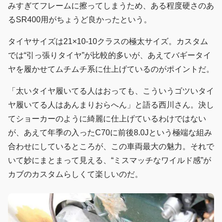
みすぎてフレームに擦ってしまうため、ある程度硬さのあ
るSR400用がちょうど良かったという。
タイヤサイズは21×10-10クラスの極太サイズ。カスタム
では“引っ張りタイヤ”が比較的多いが、あえてバギータイ
ヤを履かせてムチムチ系に仕上げているのがポイントだ。
「太いタイヤ履いてる人はおっても、こういうゴツいタイ
ヤ履いてる人はあんまりおらへん」と語る西川さん。決し
てショーカーのように綺麗に仕上げているわけではない
が、あえて年季の入ったC70に前後8.0Jという極端な組み
合わせにしているところが、この車両最大の魅力。それで
いて妙にまとまって見える、“ミスマッチなワイルド感”が
カブのカスタムらしくて楽しいのだ。