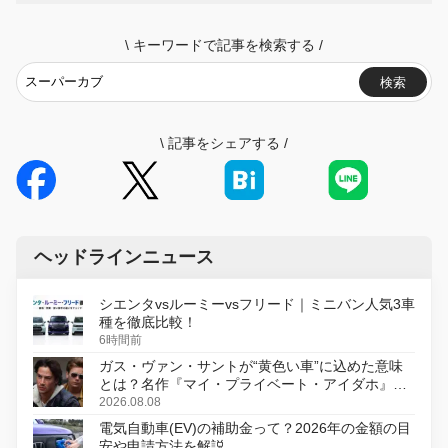
\
キーワードで記事を検索する
/
検索
\
記事をシェアする
/
ヘッドラインニュース
シエンタvsルーミーvsフリード｜ミニバン人気3車
種を徹底比較！
6時間前
ガス・ヴァン・サントが“黄色い車”に込めた意味
とは？名作『マイ・プライベート・アイダホ』が
初のデジタルリマスター版で復活
2026.08.08
電気自動車(EV)の補助金って？2026年の金額の目
安や申請方法を解説