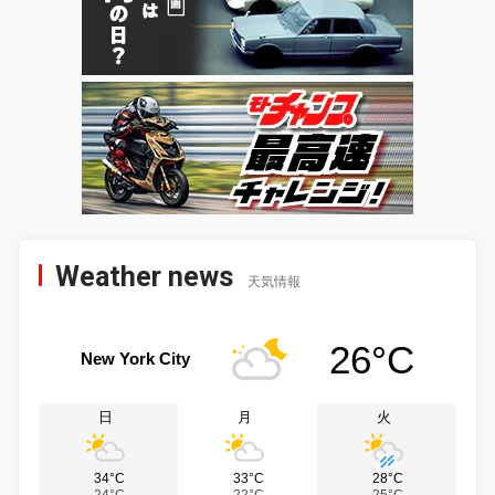
Weather news
天気情報
26°C
New York City
日
月
火
34°C
33°C
28°C
24°C
22°C
25°C