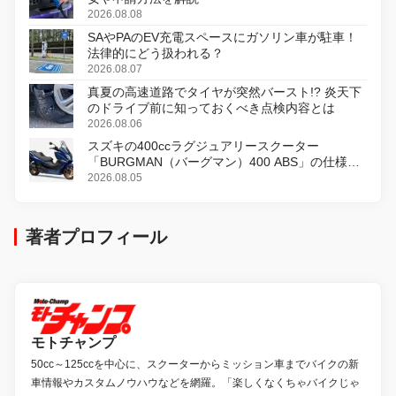
2026.08.08
SAやPAのEV充電スペースにガソリン車が駐車！
法律的にどう扱われる？
2026.08.07
真夏の高速道路でタイヤが突然バースト!? 炎天下
のドライブ前に知っておくべき点検内容とは
2026.08.06
スズキの400ccラグジュアリースクーター
「BURGMAN（バーグマン）400 ABS」の仕様を
変更し、8月18日に発売
2026.08.05
著者プロフィール
モトチャンプ
50cc～125ccを中心に、スクーターからミッション車までバイクの新
車情報やカスタムノウハウなどを網羅。「楽しくなくちゃバイクじゃ