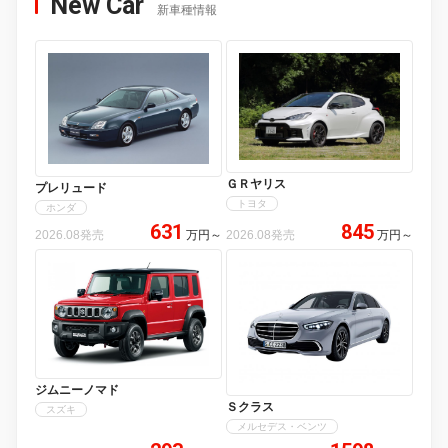
New Car
新車種情報
ＧＲヤリス
プレリュード
トヨタ
ホンダ
631
845
2026.08発売
万円
～
2026.08発売
万円
～
ジムニーノマド
Ｓクラス
スズキ
メルセデス・ベンツ