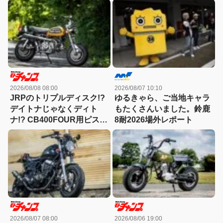
インまで自家塗装した秀逸
モンキー
2026/08/08 08:00
2026/08/07 10:10
JRPのトリプルディスク!?
ゆるきゃら、ご当地キャラ
デイトナじゃなくディト
もたくさんいました。鈴鹿
ナ!? CB400FOUR用ピスト
8耐2026場外レポート
ンで91cc!?第一次モンキー
ブームを象徴する激レアカ
スタム！
2026/08/07 08:00
2026/08/06 19:00