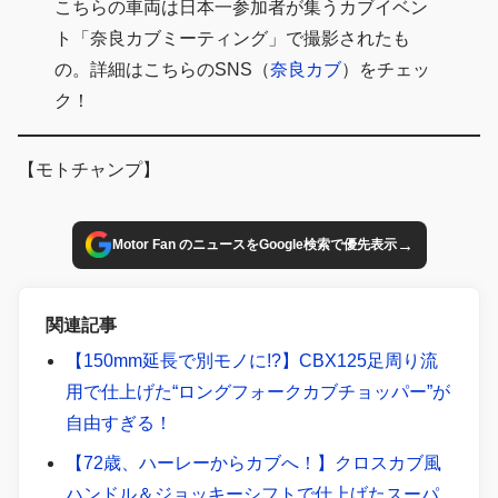
こちらの車両は日本一参加者が集うカブイベン
ト「奈良カブミーティング」で撮影されたも
の。詳細はこちらのSNS（
奈良カブ
）をチェッ
ク！
【モトチャンプ】
→
Motor Fan のニュースをGoogle検索で優先表示
関連記事
【150mm延長で別モノに!?】CBX125足周り流
用で仕上げた“ロングフォークカブチョッパー”が
自由すぎる！
【72歳、ハーレーからカブへ！】クロスカブ風
ハンドル＆ジョッキーシフトで仕上げたスーパ