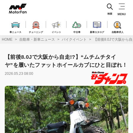
コ
ン
テ
検索
MENU
ン
ツ
へ
車ニュース
チューニング
イベント
中古車
新車カタログ
自動車求人
ス
HOME
自動車・新車ニュース
バイクイベント
【前後8.0Jで大阪から
キ
ッ
プ
【前後8.0Jで大阪から自走!?】“ムチムチタイ
ヤ”を履いたファットホイールカブにひと目ぼれ！
2026.05.23 08:00