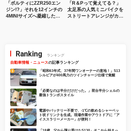
「ボルティにZZR250エン
「R＆Pって覚えてる？」
ジン!?」それを12インチの
太足系の人気ミニバイクを
4MINIサイズへ凝縮した異
ストリートアレンジがカッ
端カスタム
コ良すぎる！
Ranking
ランキング
自動車情報・ニュース
の記事ランキング
「昭和63年式、37年間ワンオーナーの意地！」S13
シルビアが400馬力のツインチャージ仕様で覚醒
「必要なのは半分だけだった。」荷台半分シェルの
最強トランポスタイル
電源やバッテリー不要で、-1℃の飲めるシャーベッ
ト状ドリンクを生成。現場作業やアウトドアに「ア
イススラリーメーカー」が便利！
「18歳、父から譲り受けたS130」そこから始まっ