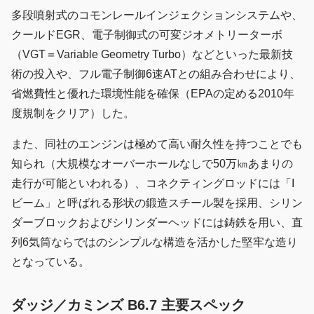
多段噴射式のコモンレールインジェクションシステムや、
クールドEGR、電子制御式の可変ジオメトリーターボ
（VGT＝Variable Geometry Turbo）などといった最新技
術の投入や、フル電子制御6速ATとの組み合わせにより、
省燃費性と優れた環境性能を確保（EPAの定める2010年
度規制をクリア）した。
また、同社のエンジンは極めて高い耐久性を持つことでも
知られ（大規模なオーバーホールなしで50万㎞あまりの
走行が可能といわれる）、コネクティングロッドには「I
ビーム」と呼ばれる形状の鍛造スチール製を採用、シリン
ダーブロックおよびシリンダーヘッドには鋳鉄を用い、直
列6気筒ならではのシンプルな構造を活かした堅牢な造り
となっている。
ダッジ／カミンズ B6.7 主要スペック