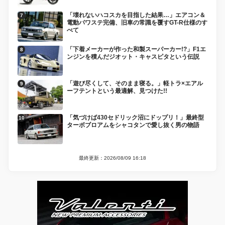
「壊れないハコスカを目指した結果…」エアコン＆
電動パワステ完備、旧車の常識を覆すGT-R仕様のす
べて
「下着メーカーが作った和製スーパーカー!?」F1エ
ンジンを積んだジオット・キャスピタという伝説
「遊び尽くして、そのまま寝る。」軽トラ×エアル
ーフテントという最適解、見つけた!!
「気づけば430セドリック沼にドップリ！」最終型
ターボブロアムをシャコタンで愛し抜く男の物語
最終更新：2026/08/09 16:18