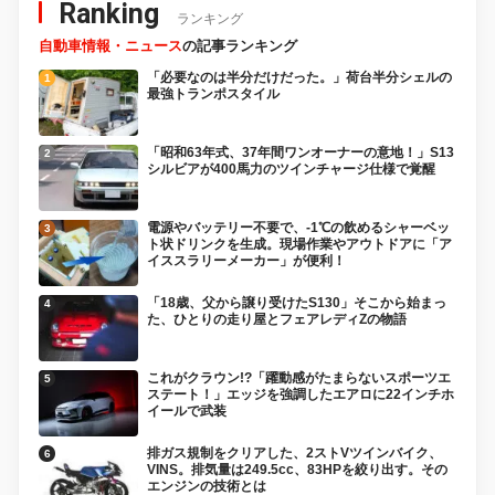
Ranking
ランキング
自動車情報・ニュース
の記事ランキング
「必要なのは半分だけだった。」荷台半分シェルの
最強トランポスタイル
「昭和63年式、37年間ワンオーナーの意地！」S13
シルビアが400馬力のツインチャージ仕様で覚醒
電源やバッテリー不要で、-1℃の飲めるシャーベッ
ト状ドリンクを生成。現場作業やアウトドアに「ア
イススラリーメーカー」が便利！
「18歳、父から譲り受けたS130」そこから始まっ
た、ひとりの走り屋とフェアレディZの物語
これがクラウン!?「躍動感がたまらないスポーツエ
ステート！」エッジを強調したエアロに22インチホ
イールで武装
排ガス規制をクリアした、2ストVツインバイク、
VINS。排気量は249.5cc、83HPを絞り出す。その
エンジンの技術とは