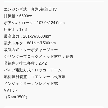
エンジン形式：直列6気筒OHV
排気量：6690cc
ボア×ストローク：107.0×124.0mm
圧縮比：17.3
最高出力：261kW/3000rpm
最大トルク：881Nm/1500rpm
吸気方式：ターボチャージャー
シリンダーブロック／ヘッド材料：鋳鉄
吸気弁／排気弁数：2／2
バルブ駆動方式：ロッカーアーム
燃料噴射装置：コモンレール式直噴
インジェクター：ソレノイド式
VVT：×
（Ram 3500）