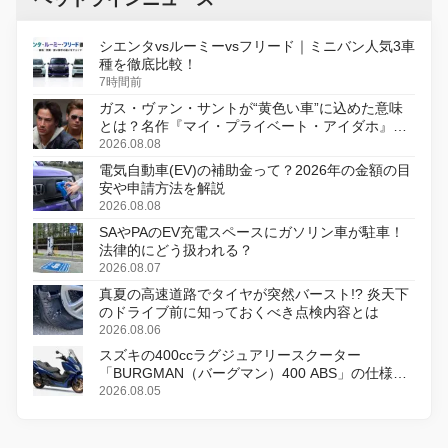
シエンタvsルーミーvsフリード｜ミニバン人気3車
種を徹底比較！
7時間前
ガス・ヴァン・サントが“黄色い車”に込めた意味
とは？名作『マイ・プライベート・アイダホ』が
初のデジタルリマスター版で復活
2026.08.08
電気自動車(EV)の補助金って？2026年の金額の目
安や申請方法を解説
2026.08.08
SAやPAのEV充電スペースにガソリン車が駐車！
法律的にどう扱われる？
2026.08.07
真夏の高速道路でタイヤが突然バースト!? 炎天下
のドライブ前に知っておくべき点検内容とは
2026.08.06
スズキの400ccラグジュアリースクーター
「BURGMAN（バーグマン）400 ABS」の仕様を
変更し、8月18日に発売
2026.08.05