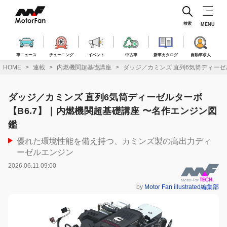
コ
ン
テ
検索
MENU
ン
ツ
へ
車ニュース
チューニング
イベント
中古車
新車カタログ
自動車求人
ス
HOME
連載
内燃機関超基礎講座
ダッジ／カミンズ 直列6気筒ディーゼ
キ
ッ
プ
ダッジ／カミンズ 直列6気筒ディーゼルターボ
【B6.7】｜内燃機関超基礎講座 〜名作エンジン図
鑑
優れた環境性能を備え持つ、カミンズ製の高出力ディ
ーゼルエンジン
2026.06.11 09:00
by
Motor Fan illustrated編集部