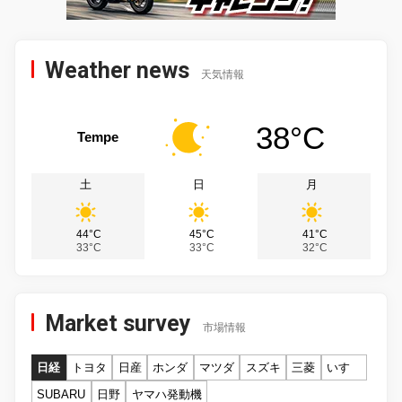
Weather news
天気情報
38°C
Tempe
土
日
月
44°C
45°C
41°C
33°C
33°C
32°C
Market survey
市場情報
日経
トヨタ
日産
ホンダ
マツダ
スズキ
三菱
いすゞ
SUBARU
日野
ヤマハ発動機