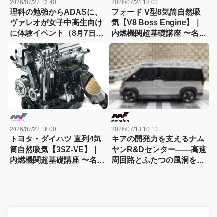
2026/07/27 12:40
2026/07/24 18:00
理科の勉強からADASに、
フォード V型8気筒自然吸
ヴァレオが女子中高生向け
気【V8 Boss Engine】｜
に体験イベント（8月7日締
内燃機関超基礎講座 〜名作
切）
エンジン図鑑
2026/07/22 18:00
2026/07/18 10:10
トヨタ・ダイハツ 直列4気
キアの開発力を支えるナム
筒自然吸気【3SZ-VE】｜
ヤンR&Dセンター――高速
内燃機関超基礎講座 〜名作
周回路とふたつの風洞を訪
エンジン図鑑
ねる