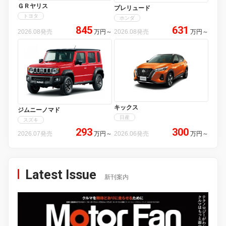
ＧＲヤリス
プレリュード
トヨタ
ホンダ
845
631
2026.08発売
万円
～
2026.08発売
万円
～
キックス
ジムニーノマド
日産
スズキ
293
300
2026.07発売
万円
～
2026.06発売
万円
～
Latest Issue
新刊案内