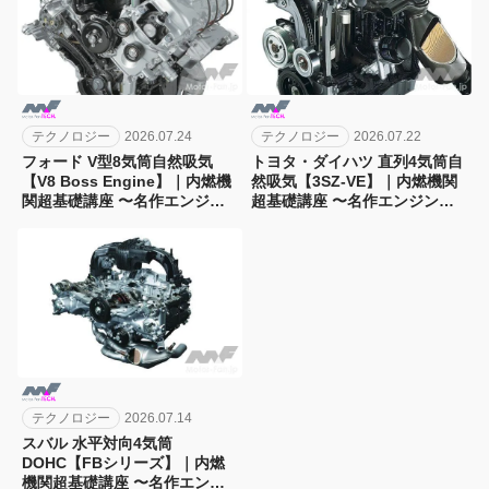
テクノロジー
2026.07.24
テクノロジー
2026.07.22
フォード V型8気筒自然吸気
トヨタ・ダイハツ 直列4気筒自
【V8 Boss Engine】｜内燃機
然吸気【3SZ-VE】｜内燃機関
関超基礎講座 〜名作エンジン
超基礎講座 〜名作エンジン図
図鑑
鑑
テクノロジー
2026.07.14
スバル 水平対向4気筒
DOHC【FBシリーズ】｜内燃
機関超基礎講座 〜名作エンジ