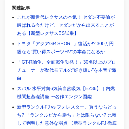
関連記事
これが新世代レクサスの本気！ セダン不要論が
叫ばれる今だけど、セダンだから出来ることが
ある【新型レクサスES試乗】
トヨタ「アクアGR SPORT」復活か!? 300万円
級なら“買い得スポーツHV”の本命になるか
「GT-R論争、全面戦争勃発！」30名以上のプロ
チューナーが歴代モデルの“好き嫌い”を本音で激
白
スバル 水平対向6気筒自然吸気【EZ36】｜内燃
機関超基礎講座 〜名作エンジン図鑑
新型ランクルFJ vs フォレスター、買うならどっ
ち? 「ランクルだから勝ち」とは限らない? 比較
して判明した意外な弱点 【新型ランクルFJ 徹底