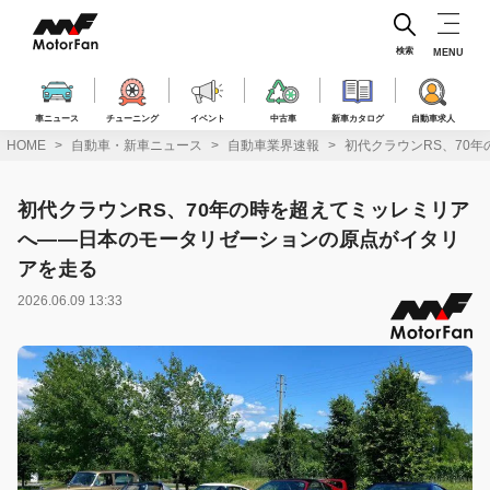
コ
ン
テ
検索
MENU
ン
ツ
へ
車ニュース
チューニング
イベント
中古車
新車カタログ
自動車求人
ス
HOME
自動車・新車ニュース
自動車業界速報
初代クラウンRS、70
キ
ッ
プ
初代クラウンRS、70年の時を超えてミッレミリア
へ――日本のモータリゼーションの原点がイタリ
アを走る
2026.06.09 13:33