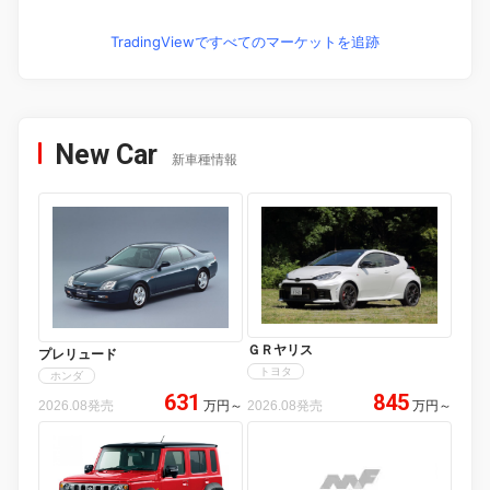
TradingViewですべてのマーケットを追跡
New Car
新車種情報
ＧＲヤリス
プレリュード
トヨタ
ホンダ
631
845
2026.08発売
万円
～
2026.08発売
万円
～