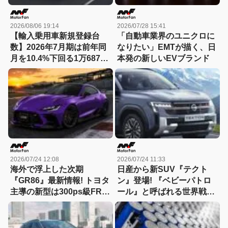
2026/08/06 19:14
2026/07/28 15:41
【輸入乗用車新規登録台
「自動車業界のユニクロに
数】2026年7月期は前年同
なりたい」EMTが描く、日
月を10.4%下回る1万6879
本発の新しいEVブランド
台を記録。メルセデスが首
位を堅持
2026/07/24 12:08
2026/07/24 11:33
海外で浮上した次期
日産から新SUV『テクト
『GR86』最新情報! トヨタ
ン』登場! 『ベビーパトロ
主導の新型は300ps級FRス
ール』と呼ばれる世界戦略
ポーツに? 新直4ターボ採
車の正体とは? 日本導入の
用説も 【予想CG】
可能性は?