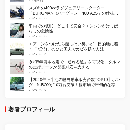
20時間前
スズキの400ccラグジュアリースクーター
「BURGMAN（バーグマン）400 ABS」の仕様を
変更し、8月18日に発売
2026.08.05
車内での仮眠、どこまで安全？エンジンかけっぱ
なしの危険性
2026.08.05
エアコンをつけたら酸っぱい臭いが…目的地に着
く「3分前」のひと工夫でカビを防ぐ方法
2026.08.04
令和8年熊本地震で「通れる道」を可視化、クルマ
の走行データが災害対応を支える
2026.08.03
【2026年上半期の軽自動車販売台数TOP10】ホン
ダ・N-BOXが10万台突破！軽市場で圧倒的な存在
感
2026.08.02
著者プロフィール