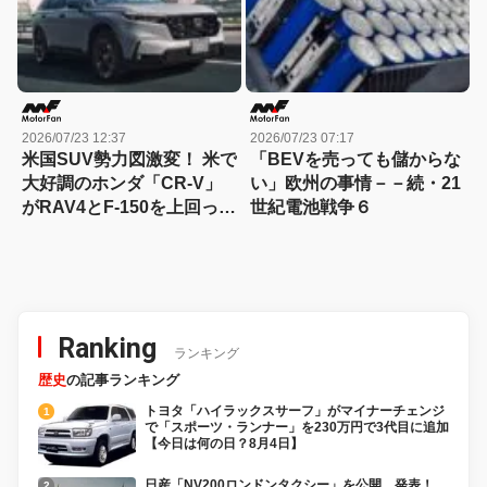
2026/07/23 12:37
2026/07/23 07:17
米国SUV勢力図激変！ 米で
「BEVを売っても儲からな
大好調のホンダ「CR-V」
い」欧州の事情－－続・21
がRAV4とF-150を上回った
世紀電池戦争６
理由とは？
Ranking
ランキング
歴史
の記事ランキング
トヨタ「ハイラックスサーフ」がマイナーチェンジ
で「スポーツ・ランナー」を230万円で3代目に追加
【今日は何の日？8月4日】
日産「NV200ロンドンタクシー」を公開、発表！…