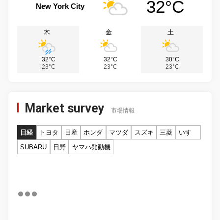
32°C
New York City
木
金
土
32°C
32°C
30°C
23°C
23°C
23°C
Market survey
市場情報
日経
トヨタ
日産
ホンダ
マツダ
スズキ
三菱
いすゞ
SUBARU
日野
ヤマハ発動機