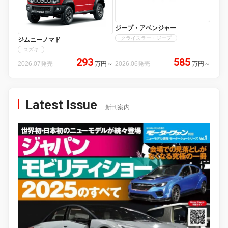
ジープ・アベンジャー
クライスラー・ジープ
ジムニーノマド
スズキ
293
585
2026.07発売
万円
～
2026.06発売
万円
～
Latest Issue
新刊案内