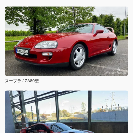
スープラ JZA80型