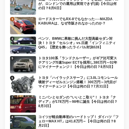
が、ロンドンでの運用は実現できず(涙)【今日は何
の日？8月6日】
ロードスターでもRX-8でもなかった──MAZDA
KABURAは、なぜ市販されなかったのか？
ベンツ、BMWに果敢に挑んだ大型高級セダン対
決！トヨタ「セルシオ」vs.日産「インフィニティ
Q45」【歴史を飾ったライバル対決028】
トヨタ100系「ランドクルーザー」がギア比可変ス
テアリング/5速Super ECTを採用し380万円～02年
にマイナーチェンジ！【今日は何の日？8月5日】
トヨタ「ハイラックスサーフ」に3.0Lコモンレール
噴射ディーゼルエンジン搭載！ 300万円～3代目が
マイナーチェンジ【今日は何の日？7月31日】
ミニバンとセダンの “いいとこ取り”！ トヨタ「ナ
ディア」が178万円～98年に誕生【今日は何の日？
8月3日】
コイツが軽自動車初のハードトップ！ ダイハツ「フ
ェローMAX HT」は41.8万円～【今日は何の日？8
月2日】