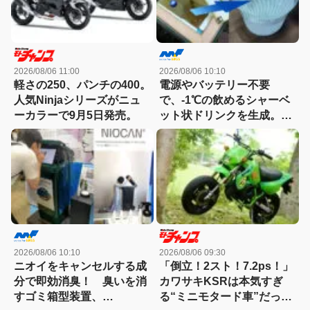
2026/08/06 11:00
2026/08/06 10:10
軽さの250、パンチの400。
電源やバッテリー不要
人気Ninjaシリーズがニュ
で、-1℃の飲めるシャーベ
ーカラーで9月5日発売。
ット状ドリンクを生成。現
場作業やアウトドアに「ア
イススラリーメーカー」が
便利！
2026/08/06 10:10
2026/08/06 09:30
ニオイをキャンセルする成
「倒立！2スト！7.2ps！」
分で即効消臭！ 臭いを消
カワサキKSRは本気すぎ
すゴミ箱型装置、
る“ミニモタード車”だった