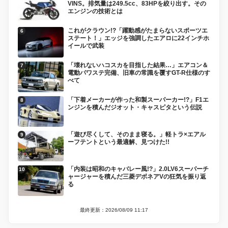
VINS。排気量は249.5cc、83HPを絞り出す。その
エンジンの技術とは
これがクラウン!?「躍動感がたまらないスポーツエ
ステート！」エッジを強調したエアロに22インチホ
イールで武装
「壊れないハコスカを目指した結果…」エアコン＆
電動パワステ完備、旧車の常識を覆すGT-R仕様のす
べて
「下着メーカーが作った和製スーパーカー!?」F1エ
ンジンを積んだジオット・キャスピタという伝説
「遊び尽くして、そのまま寝る。」軽トラ×エアル
ーフテントという最適解、見つけた!!
「内装は昭和のキャバレー風!?」2.0LV6スーパーチ
ャージャーを積んだ三菱デボネアVの狂気を振り返
る
最終更新：2026/08/09 11:17