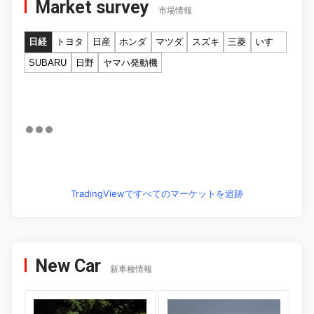
Market survey
市場情報
日経
トヨタ
日産
ホンダ
マツダ
スズキ
三菱
いすゞ
SUBARU
日野
ヤマハ発動機
TradingViewですべてのマーケットを追跡
New Car
新車種情報