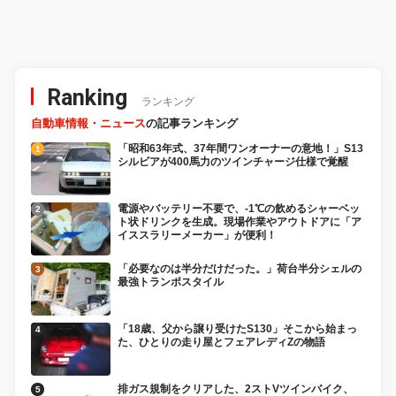
「NIOCAN（ニオキャ
【90年代名車】
ン）」を噴射！
Ranking
ランキング
自動車情報・ニュース
の記事ランキング
「昭和63年式、37年間ワンオーナーの意地！」S13
シルビアが400馬力のツインチャージ仕様で覚醒
電源やバッテリー不要で、-1℃の飲めるシャーベッ
ト状ドリンクを生成。現場作業やアウトドアに「ア
イススラリーメーカー」が便利！
「必要なのは半分だけだった。」荷台半分シェルの
最強トランポスタイル
「18歳、父から譲り受けたS130」そこから始まっ
た、ひとりの走り屋とフェアレディZの物語
排ガス規制をクリアした、2ストVツインバイク、