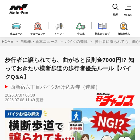
コ
ン
テ
検索
MENU
ン
ツ
へ
車ニュース
チューニング
イベント
中古車
新車カタログ
自動車求人
ス
HOME
自動車・新車ニュース
バイクの知識
歩行者に譲られても、曲がる
キ
ッ
プ
歩行者に譲られても、曲がると反則金7000円!? 知
っておきたい横断歩道の歩行者優先ルール【バイ
クQ&A】
西新宿六丁目バイク駆け込み寺（連載）
2026.07.07 06:30
2026.07.08 11:49 更新