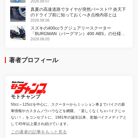
2026.08.07
真夏の高速道路でタイヤが突然バースト!? 炎天下
のドライブ前に知っておくべき点検内容とは
2026.08.06
スズキの400ccラグジュアリースクーター
「BURGMAN（バーグマン）400 ABS」の仕様を
変更し、8月18日に発売
2026.08.05
著者プロフィール
モトチャンプ
50cc～125ccを中心に、スクーターからミッション車までバイクの新
車情報やカスタムノウハウなどを網羅。「楽しくなくちゃバイクじゃ
ない！」をコンセプトに、1981年の誕生以来、老舗バイクメディアと
して45年以上愛され続けています。
この著者の記事をもっと見る