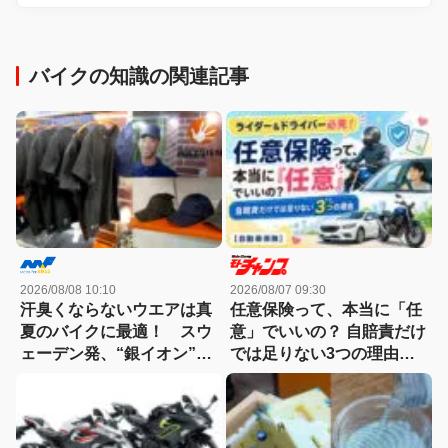
バイクの知識の関連記事
2026/08/08 10:10
2026/08/07 09:30
汗臭くならないウエアは真
任意保険って、本当に「任
夏のバイクに最適！ スウ
意」でいいの？ 自賠責だけ
ェーデン発、“銀イオン”に
では足りない3つの理由
よる抗菌防臭加工「ポリジ
【自動車保険】
ン」のウェア群。
THE NORTH FACEやアデ
ィダスetc.