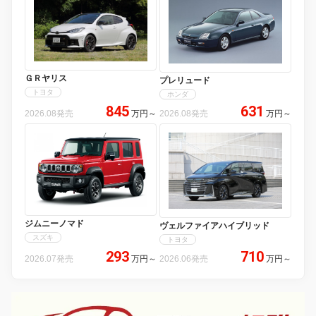
ＧＲヤリス
プレリュード
トヨタ
ホンダ
845
631
2026.08発売
万円
～
2026.08発売
万円
～
ジムニーノマド
ヴェルファイアハイブリッド
スズキ
トヨタ
293
710
2026.07発売
万円
～
2026.06発売
万円
～