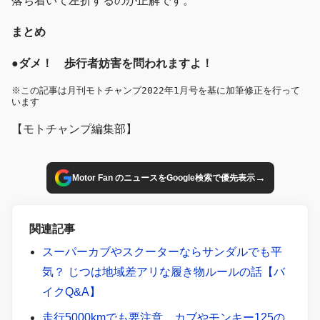
落ち着いて左折するのが正解です。
まとめ
●ダメ！ 歩行者妨害を問われますよ！
※この記事は月刊モトチャンプ2022年1月号を基に加筆修正を行って
います
【モトチャンプ編集部】
→
Motor Fan のニュースをGoogle検索で優先表示
関連記事
スーパーカブやスクーターならサンダルでも平
気？ じつは地域差アリな履き物ルールの話【バ
イクQ&A】
走行5000kmでも要注意、カブやモンキー125の