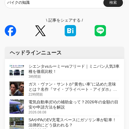
検索
\
記事をシェアする
/
ヘッドラインニュース
シエンタvsルーミーvsフリード｜ミニバン人気3車
種を徹底比較！
3時間前
ガス・ヴァン・サントが“黄色い車”に込めた意味
とは？名作『マイ・プライベート・アイダホ』が
初のデジタルリマスター版で復活
22時間前
電気自動車(EV)の補助金って？2026年の金額の目
安や申請方法を解説
2026.08.08
SAやPAのEV充電スペースにガソリン車が駐車！
法律的にどう扱われる？