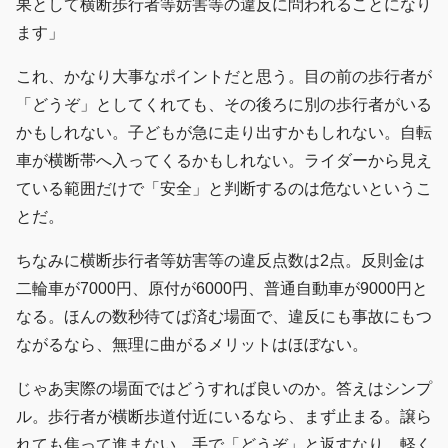
果として横断歩行者等妨害等の違反に問われることになり
ます」
これ、かなり大事なポイントだと思う。目の前の歩行者が
「どうぞ」としてくれても、その後ろに別の歩行者がいる
かもしれない。子どもが急に走り出すかもしれない。自転
車が横断帯へ入ってくるかもしれない。ライダーから見え
ている範囲だけで「安全」と判断するのは危ないというこ
とだ。
ちなみに横断歩行者等妨害等の違反点数は2点。反則金は
二輪車が7000円、原付が6000円、普通自動車が9000円と
なる。ほんの数秒待てば済む場面で、違反にも事故にもつ
ながるなら、無理に曲がるメリットはほぼない。
じゃあ実際の場面ではどうすれば良いのか。答えはシンプ
ル。歩行者が横断歩道付近にいるなら、まず止まる。譲ら
れても焦って進まない。手で「どうぞ」と返すなり、軽く