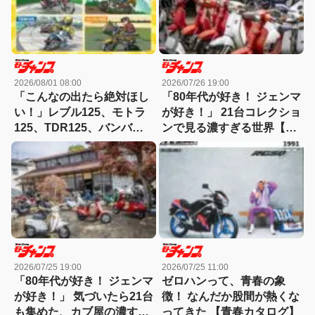
2026/08/01 08:00
2026/07/26 19:00
「こんなの出たら絶対ほし
「80年代が好き！ ジェンマ
い！」レブル125、モトラ
が好き！」 21台コレクショ
125、TDR125、バンバン
ンで見る濃すぎる世界【ミ
125を勝手に復刻予想【妄
ニバイク名車】
想バイク】
2026/07/25 19:00
2026/07/25 11:00
「80年代が好き！ ジェンマ
ゼロハンって、青春の象
が好き！」 気づいたら21台
徴！ なんだか股間が熱くな
も集めた、カブ屋の濃すぎ
ってきた 【青春カタログ】