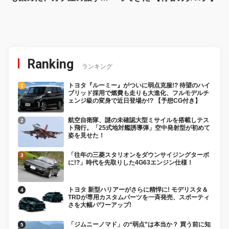
る愛【ミニバイク名車】
Ranking
ランキング
トヨタ『ルーミー』がついに弱点克服!? 待望のハイ
ブリッド採用で燃費も走りも大進化、フルモデルチ
ェンジ級の変身で近日登場か!? 【予想CG付き】
航空自衛隊、謎の未確認大型ミサイルを搭載しテス
ト飛行。「25式地対艦誘導弾」空中発射型が初めて
姿を見せた！
「往年の三菱スタリオンをダウンサイジングターボ
に!?」時代を先取りした4G63エンジン仕様！
トヨタ 新型ハリアーがさらに精悍に! モデリスタ＆
TRDが専用カスタムパーツを一斉発売、スポーティ
さを大幅パワーアップ!
「ジムニーノマド」の“弱点”は本当か？ 買う前に知