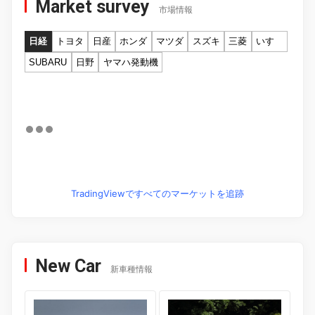
Market survey
市場情報
日経
トヨタ
日産
ホンダ
マツダ
スズキ
三菱
いすゞ
SUBARU
日野
ヤマハ発動機
TradingViewですべてのマーケットを追跡
New Car
新車種情報