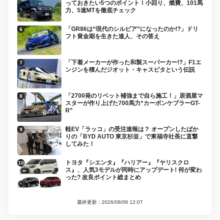
っておきたい5つのポイント！小回り、燃費、101馬
力、5速MTを徹底チェック
「GR86は“現代のシルビア”になったのか!?」ドリ
フト黄金期を生きた達人、その答え
「下着メーカーが作った和製スーパーカー!?」F1エ
ンジンを積んだジオット・キャスピタという伝説
「2700発のリベット補強まで自ら施工！」居酒屋マ
スターが作り上げた700馬力“カーボンケブラーGT-
R”
軽EV「ラッコ」の受注速報は？ オープンしたばか
りの「BYD AUTO 東京杉並」で東福寺社長に直撃
してみた！
トヨタ『シエンタ』『ハリアー』『ヤリスクロ
ス』、人気3モデルが同時にアップデート! 何が変わ
った? 改良ポイント総まとめ
最終更新：2026/08/06 12:07