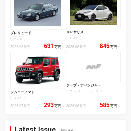
ＧＲヤリス
プレリュード
トヨタ
ホンダ
631
845
2026.08発売
万円
～
2026.08発売
万円
～
ジープ・アベンジャー
クライスラー・ジープ
ジムニーノマド
スズキ
293
585
2026.07発売
万円
～
2026.06発売
万円
～
Latest Issue