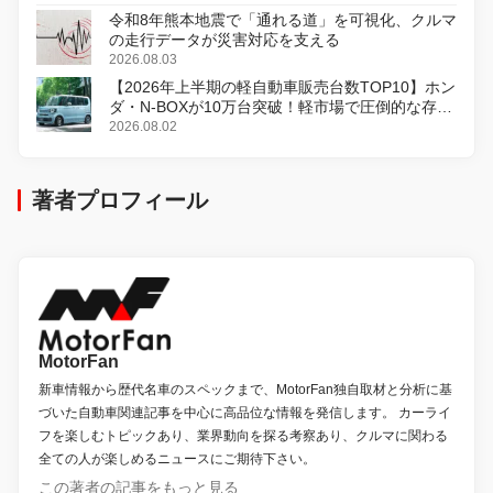
令和8年熊本地震で「通れる道」を可視化、クルマ
の走行データが災害対応を支える
2026.08.03
【2026年上半期の軽自動車販売台数TOP10】ホン
ダ・N-BOXが10万台突破！軽市場で圧倒的な存在
感
2026.08.02
著者プロフィール
MotorFan
新車情報から歴代名車のスペックまで、MotorFan独自取材と分析に基
づいた自動車関連記事を中心に高品位な情報を発信します。 カーライ
フを楽しむトピックあり、業界動向を探る考察あり、クルマに関わる
全ての人が楽しめるニュースにご期待下さい。
この著者の記事をもっと見る