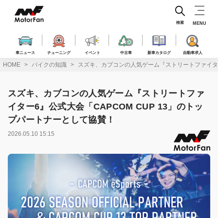
コ
ン
テ
検索
MENU
ン
ツ
へ
車ニュース
チューニング
イベント
中古車
新車カタログ
自動車求人
ス
HOME
バイクの知識
スズキ、カブコンの人気ゲーム『ストリートファイター6
キ
ッ
プ
スズキ、カブコンの人気ゲーム『ストリートファ
イター6』公式大会「CAPCOM CUP 13」のトッ
プパートナーとして協賛！
2026.05.10 15:15