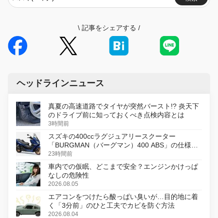
\
記事をシェアする
/
ヘッドラインニュース
真夏の高速道路でタイヤが突然バースト!? 炎天下
のドライブ前に知っておくべき点検内容とは
3時間前
スズキの400ccラグジュアリースクーター
「BURGMAN（バーグマン）400 ABS」の仕様を
変更し、8月18日に発売
23時間前
車内での仮眠、どこまで安全？エンジンかけっぱ
なしの危険性
2026.08.05
エアコンをつけたら酸っぱい臭いが…目的地に着
く「3分前」のひと工夫でカビを防ぐ方法
2026.08.04