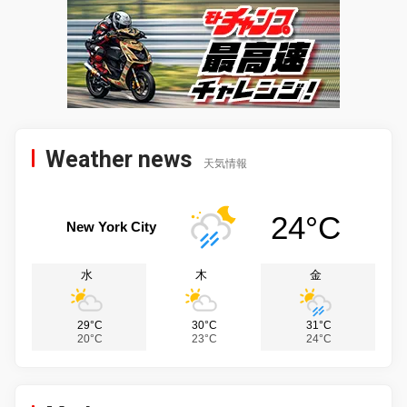
Weather news
天気情報
24°C
New York City
水
木
金
29°C
30°C
31°C
20°C
23°C
24°C