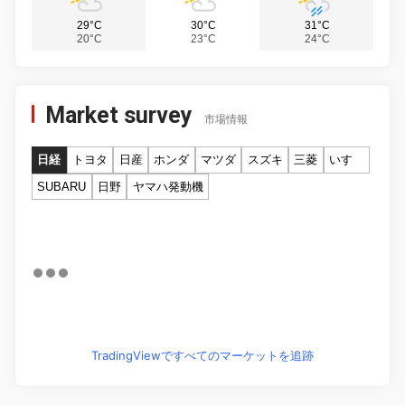
29°C
30°C
31°C
20°C
23°C
24°C
Market survey
市場情報
日経
トヨタ
日産
ホンダ
マツダ
スズキ
三菱
いすゞ
SUBARU
日野
ヤマハ発動機
TradingViewですべてのマーケットを追跡