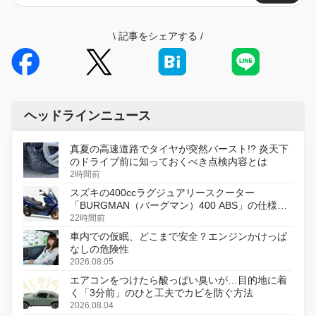
\
記事をシェアする
/
ヘッドラインニュース
真夏の高速道路でタイヤが突然バースト!? 炎天下
のドライブ前に知っておくべき点検内容とは
2時間前
スズキの400ccラグジュアリースクーター
「BURGMAN（バーグマン）400 ABS」の仕様を
変更し、8月18日に発売
22時間前
車内での仮眠、どこまで安全？エンジンかけっぱ
なしの危険性
2026.08.05
エアコンをつけたら酸っぱい臭いが…目的地に着
く「3分前」のひと工夫でカビを防ぐ方法
2026.08.04