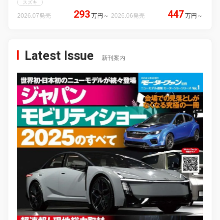
スズキ
293
447
2026.07発売
万円
～
2026.06発売
万円
～
Latest Issue
新刊案内