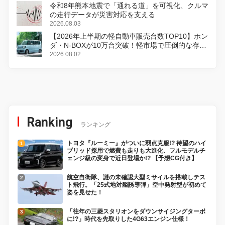
令和8年熊本地震で「通れる道」を可視化、クルマ
の走行データが災害対応を支える
2026.08.03
【2026年上半期の軽自動車販売台数TOP10】ホン
ダ・N-BOXが10万台突破！軽市場で圧倒的な存在
感
2026.08.02
Ranking
ランキング
トヨタ『ルーミー』がついに弱点克服!? 待望のハイ
ブリッド採用で燃費も走りも大進化、フルモデルチ
ェンジ級の変身で近日登場か!? 【予想CG付き】
航空自衛隊、謎の未確認大型ミサイルを搭載しテス
ト飛行。「25式地対艦誘導弾」空中発射型が初めて
姿を見せた！
「往年の三菱スタリオンをダウンサイジングターボ
に!?」時代を先取りした4G63エンジン仕様！