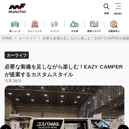
コ
ン
テ
検索
MENU
ン
ツ
へ
車ニュース
チューニング
イベント
中古車
新車カタログ
自動車求人
ス
HOME
カーライフ
必要な装備を足しながら楽しむ！EAZY CAMPERが
キ
ッ
プ
カーライフ
必要な装備を足しながら楽しむ！EAZY CAMPER
が提案するカスタムスタイル
写真2枚目