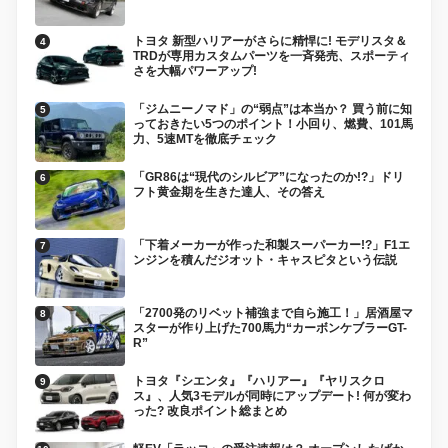
トヨタ 新型ハリアーがさらに精悍に! モデリスタ＆
TRDが専用カスタムパーツを一斉発売、スポーティ
さを大幅パワーアップ!
「ジムニーノマド」の“弱点”は本当か？ 買う前に知
っておきたい5つのポイント！小回り、燃費、101馬
力、5速MTを徹底チェック
「GR86は“現代のシルビア”になったのか!?」ドリ
フト黄金期を生きた達人、その答え
「下着メーカーが作った和製スーパーカー!?」F1エ
ンジンを積んだジオット・キャスピタという伝説
「2700発のリベット補強まで自ら施工！」居酒屋マ
スターが作り上げた700馬力“カーボンケブラーGT-
R”
トヨタ『シエンタ』『ハリアー』『ヤリスクロ
ス』、人気3モデルが同時にアップデート! 何が変わ
った? 改良ポイント総まとめ