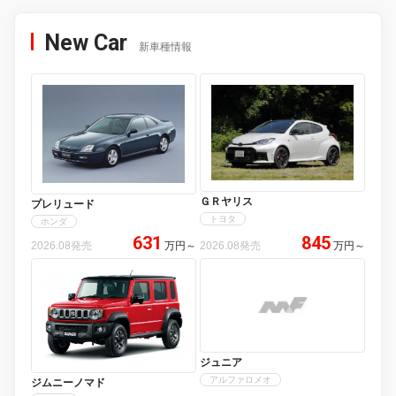
New Car
新車種情報
ＧＲヤリス
プレリュード
トヨタ
ホンダ
631
845
2026.08発売
万円
～
2026.08発売
万円
～
ジュニア
アルファロメオ
ジムニーノマド