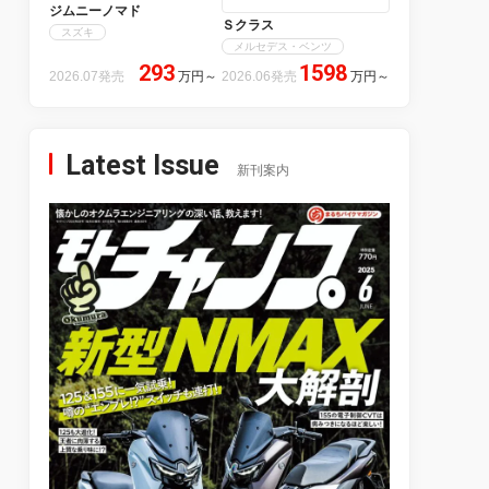
ジムニーノマド
Ｓクラス
スズキ
メルセデス・ベンツ
293
1598
2026.07発売
万円
～
2026.06発売
万円
～
Latest Issue
新刊案内