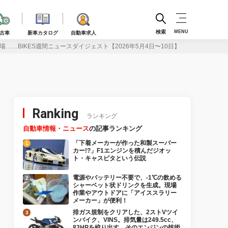
検索
MENU
古車
新車カタログ
自動車求人
場……BIKES週間ニュースダイジェスト【2026年5月4日〜10日】
Ranking
ランキング
自動車情報・ニュース
の記事ランキング
「下着メーカーが作った和製スーパー
カー!?」F1エンジンを積んだジオッ
ト・キャスピタという伝説
電源やバッテリー不要で、-1℃の飲める
シャーベット状ドリンクを生成。現場
作業やアウトドアに「アイススラリー
メーカー」が便利！
排ガス規制をクリアした、2ストVツイ
ンバイク、VINS。排気量は249.5cc、
83HPを絞り出す。そのエンジンの技術