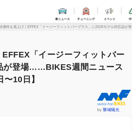
車ニュース
チューニング
イベント
中
Fの快適性を底上げ｜EFFEX「イージーフィットバープラス」に2026モデル対応品が登
｜EFFEX「イージーフィットバー
品が登場……BIKES週間ニュース
日〜10日】
by
磐城蟻光