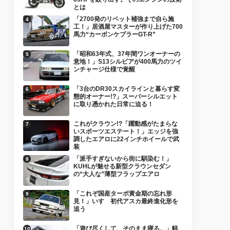
とは
「2700発のリベット補強まで自ら施
工！」居酒屋マスターが作り上げた700
馬力“カーボンケブラーGT-R”
「昭和63年式、37年間ワンオーナーの
意地！」S13シルビアが400馬力のツイ
ンチャージ仕様で覚醒
「3台のDR30スカイラインと暮らす変
態的オーナー!?」スーパーシルエット
に取り憑かれた日常に迫る！
これがクラウン!?「躍動感がたまらな
いスポーツエステート！」エッジを強
調したエアロに22インチホイールで武
装
「派手すぎないから街に馴染む！」
KUHLが魅せる新型クラウンセダン
の“大人な”薄型フラップエアロ
「これぞ国産ターボ黄金期の忘れ形
見！」いすゞ初代アスカ最終進化形を
追う
「遊び尽くして、そのまま寝る。」軽