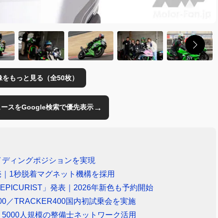
像をもっと見る（全50枚）
→
のニュースをGoogle検索で優先表示
ライディングポジションを実現
発売｜1秒脱着マグネット機構を採用
ICURIST」発表｜2026年新色も予約開始
TON400／TRACKER400国内初試乗会を実施
始｜5000人規模の整備士ネットワーク活用