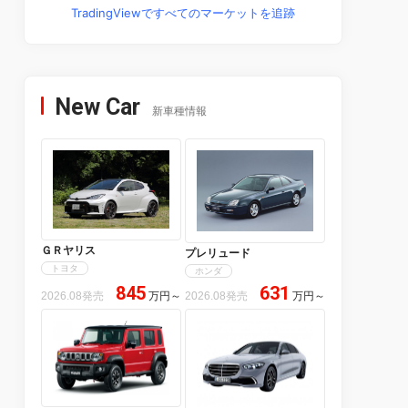
TradingViewですべてのマーケットを追跡
New Car
新車種情報
ＧＲヤリス
プレリュード
トヨタ
ホンダ
845
631
2026.08発売
万円
～
2026.08発売
万円
～