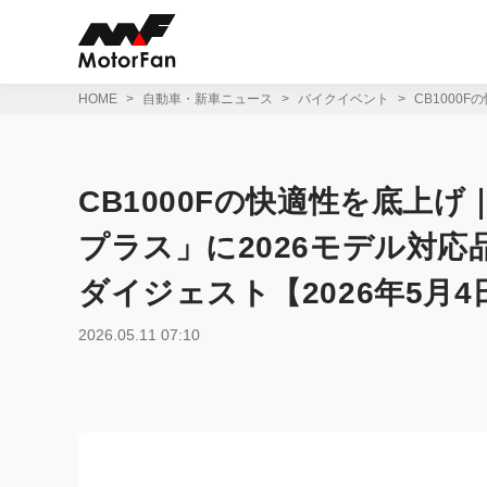
コ
ン
テ
ン
ツ
HOME
自動車・新車ニュース
バイクイベント
CB1000
へ
ス
キ
ッ
CB1000Fの快適性を底上げ
プ
プラス」に2026モデル対応
ダイジェスト【2026年5月4
2026.05.11 07:10