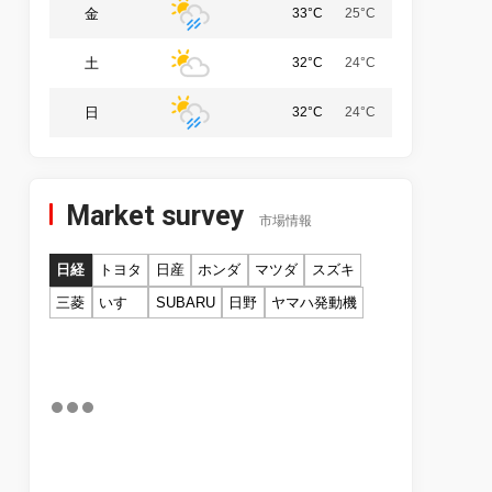
金
33°C
25°C
土
32°C
24°C
日
32°C
24°C
Market survey
市場情報
日経
トヨタ
日産
ホンダ
マツダ
スズキ
三菱
いすゞ
SUBARU
日野
ヤマハ発動機