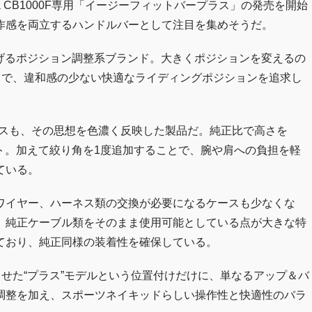
da CB1000F専用「イージーフィットバープラス」の発売を開始
作感を両立するハンドルバーとして注目を集めそうだ。
に掲げるポジション調整系ブランド。大きくポジションを変えるの
とで、違和感の少ない快適なライディングポジションを追求し
プラスも、その思想を色濃く反映した製品だ。純正比で高さを
ット。加えて絞り角を1度追加することで、腕や肩への負担を軽
ている。
ワイヤー、ハーネス類の交換が必要になるケースも少なくな
、純正ケーブル類をそのまま使用可能としている点が大きな特
ており、純正同様の装着性を確保している。
させた“プラス”モデルという位置付けだけに、単なるアップ＆バ
調整を加え、スポーツネイキッドらしい操作性と快適性のバラ