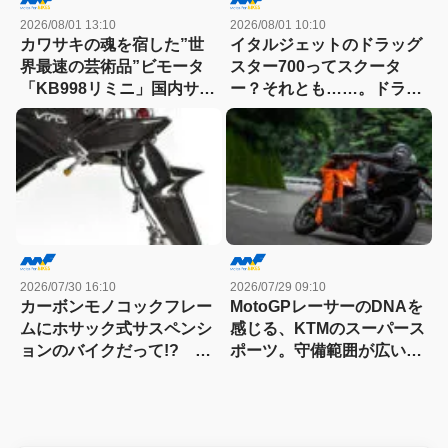
2026/08/01 13:10
2026/08/01 10:10
カワサキの魂を宿した”世
イタルジェットのドラッグ
界最速の芸術品”ビモータ
スター700ってスクータ
「KB998リミニ」国内サー
ー？それとも……。ドラッ
キット試乗記
グスター700ツイン・リミ
テッドエディション試乗記
2026/07/30 16:10
2026/07/29 09:10
カーボンモノコックフレー
MotoGPレーサーのDNAを
ムにホサック式サスペンシ
感じる、KTMのスーパース
ョンのバイクだって!? ヴ
ポーツ。守備範囲が広い史
ィンス・ドゥエチンクアン
上最高のパラレルツイン
タの常識を覆す車体設計
「KTM 990RC R 試乗記」