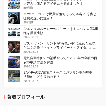
ク好きに刺さるアイテムを揃えました！
5時間前
車の“エアコン”は燃費が落ちるって本当？ 冷房と
暖房の違いに注目！
8時間前
シエンタvsルーミーvsフリード｜ミニバン人気3車
種を徹底比較！
2026.08.09
ガス・ヴァン・サントが“黄色い車”に込めた意味
とは？名作『マイ・プライベート・アイダホ』が
初のデジタルリマスター版で復活
2026.08.08
電気自動車(EV)の補助金って？2026年の金額の目
安や申請方法を解説
2026.08.08
SAやPAのEV充電スペースにガソリン車が駐車！
法律的にどう扱われる？
2026.08.07
著者プロフィール