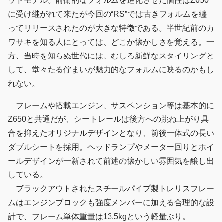
ッドモデル。前衛的なフォルムを進化させた個性はZ650
に受け継がれて来たが今回の“RS”では古きフォルムを纏
ってリリースされたのが大きな特徴である。半世紀前のカ
ワサキを知る人にとっては、どこか懐かしさを覚える。一
方、当時を知らぬ世代には、むしろ新鮮なスタイリングと
して、堂々たる佇まいが魅力的なフォルムに映るのかもし
れない。
フレームや搭載エンジン、サスペンション等は基本的に
Z650と共通だが、シートレールは後方への跳ね上がり具
合を抑えたオリジナルデザインとなり、前後一体式の長い
ダブルシートを採用。ヘッドランプやメーター回りとホイ
ールデザインが一新されて前述の懐かしい雰囲気を醸し出
している。
ブラックアウトされたスチールパイプ製トレリスフレー
ムはエンジンブロックも強度メンバーに加える合理的な設
計で、フレーム単体重量は13.5kgという軽量ぶり。