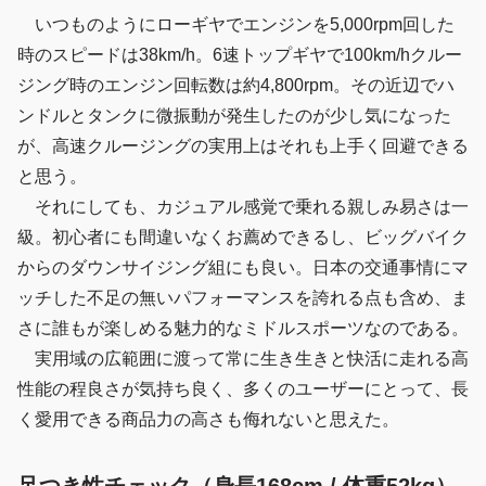
いつものようにローギヤでエンジンを5,000rpm回した
時のスピードは38km/h。6速トップギヤで100km/hクルー
ジング時のエンジン回転数は約4,800rpm。その近辺でハ
ンドルとタンクに微振動が発生したのが少し気になった
が、高速クルージングの実用上はそれも上手く回避できる
と思う。
それにしても、カジュアル感覚で乗れる親しみ易さは一
級。初心者にも間違いなくお薦めできるし、ビッグバイク
からのダウンサイジング組にも良い。日本の交通事情にマ
ッチした不足の無いパフォーマンスを誇れる点も含め、ま
さに誰もが楽しめる魅力的なミドルスポーツなのである。
実用域の広範囲に渡って常に生き生きと快活に走れる高
性能の程良さが気持ち良く、多くのユーザーにとって、長
く愛用できる商品力の高さも侮れないと思えた。
足つき性チェック（身長168cm / 体重52kg）