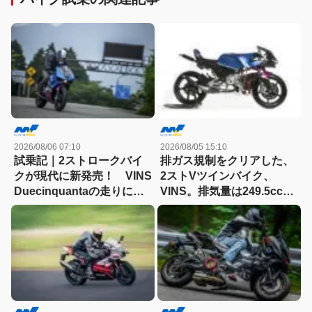
2026/08/06 07:10
2026/08/05 15:10
試乗記｜2ストロークバイ
排ガス規制をクリアした、
クが現代に新発売！ VINS
2ストVツインバイク、
Duecinquantaの走りに大
VINS。排気量は249.5cc、
感動
83HPを絞り出す。そのエ
ンジンの技術とは