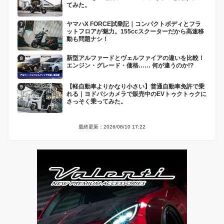
てみた。
ヤマハX FORCE試乗記｜コンパクトボディとフラ
ットフロアが魅力。155ccスクーターだから高速移
動も問題ナシ！
新型アルファードとヴェルファイアの違いを比較！
エンジン・グレード・価格…… 何が違うのか!?
【軽自動車よりかなり小さい】普通自動車免許で乗
れる｜ヨドバシカメラで販売中のEVトゥクトゥクに
さっそく乗ってみた。
最終更新：2026/08/10 17:22