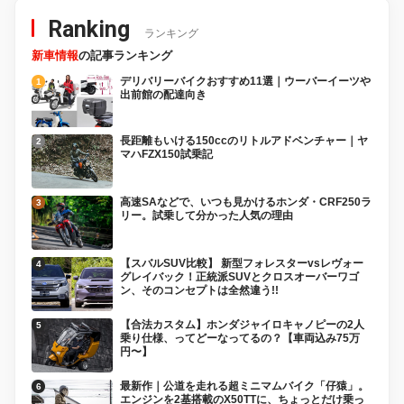
Ranking
ランキング
新車情報
の記事ランキング
デリバリーバイクおすすめ11選｜ウーバーイーツや
出前館の配達向き
長距離もいける150ccのリトルアドベンチャー｜ヤ
マハFZX150試乗記
高速SAなどで、いつも見かけるホンダ・CRF250ラ
リー。試乗して分かった人気の理由
【スバルSUV比較】 新型フォレスターvsレヴォー
グレイバック！正統派SUVとクロスオーバーワゴ
ン、そのコンセプトは全然違う!!
【合法カスタム】ホンダジャイロキャノピーの2人
乗り仕様、ってどーなってるの？【車両込み75万
円〜】
最新作｜公道を走れる超ミニマムバイク「仔猿」。
エンジンを2基搭載のX50TTに、ちょっとだけ乗っ