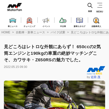
コ
ン
テ
検索
MENU
ン
ツ
へ
車ニュース
チューニング
イベント
中古車
新車カタログ
自動車求人
ス
HOME
自動車・新車ニュース
バイク試乗
見どころはレトロな外観にあら
キ
ッ
プ
見どころはレトロな外観にあらず！ 650ccの2気
筒エンジンと190kgの車重の絶妙マッチングこ
そ、カワサキ・Z650RSの魅力でした。
2022.05.15 09:30
by
近田 茂