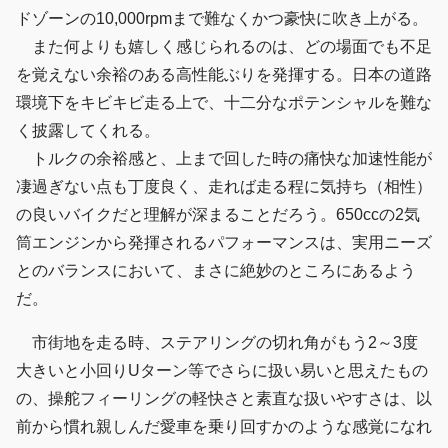
ドゾーンの10,000rpmまで難なくかつ豪快に吹き上がる。
また何よりも嬉しく感じられるのは、どの場面でも不足
を覚えない余裕のある高性能ぶりを発揮する。日本の道路
環境下をキビキビ走る上で、十二分なポテンシャルを難な
く披露してくれる。
トルクの余裕感と、上まで回した時の痛快な加速性能が
凄過ぎない点も丁度良く、走れば走る程に気持ち（相性）
の良いバイクだと理解が深まることだろう。650ccの2気
筒エンジンから発揮されるパフォーマンスは、実用ニーズ
とのバランスにおいて、まさに絶妙のところにあるよう
だ。
市街地を走る時、ステアリングの切れ角がもう2～3度
大きいと小回りUターン等でさらに扱い易いと思えたもの
の、操舵フィーリングの軽快さと素直な扱いやすさは、以
前から慣れ親しんだ愛車を乗り回すかのような感覚になれ