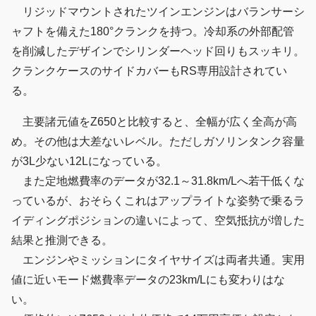
リジッドマウントされたツインエンジンはバランサーシ
ャフトを備えた180°クランクを持つ。冷却系の外部配管
を削減したデザインでシリンダーヘッド回りもスッキリ。
クランクケースのサイドカバーもRS専用設計されてい
る。
主要諸元値をZ650と比較すると、全幅が広く全高が高
め。その他は大差ないレベル。ただしガソリンタンク容量
が3L少ない12Lになっている。
また定地燃費率のデータが32.1～31.8km/Lへ若干低くな
っているが、おそらくこれはアップライトな姿勢で乗るラ
イディングポジションの違いによって、空気抵抗が増した
結果と推測できる。
エンジンやミッションにタイヤサイズは両者共通。実用
値に近いモード燃費率データの23km/Lにも変わりはな
い。