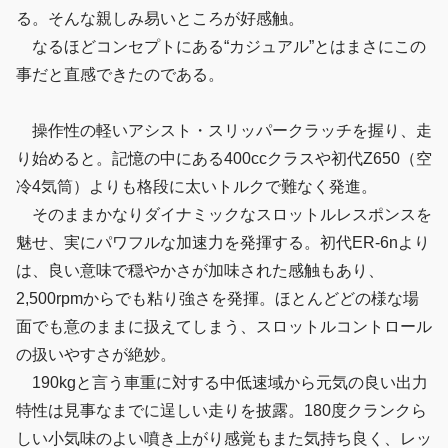
る。そんな親しみ易いところが好感触。
なるほどコンセプトにある“カジュアル”とはまさにこの
事だと直感できたのである。
操作性の軽いアシスト・スリッパークラッチを握り、走
り始めると。記憶の中にある400ccクラスや初代Z650（空
冷4気筒）よりも格段に太いトルクで難なく発進。
そのままかなりダイナミックなスロットルレスポンスを
魅せ、実にパワフルな加速力を発揮する。初代ER-6nより
は、良い意味で穏やかさが加味された感触もあり、
2,500rpmからでも粘り強さを発揮。ほとんどどの様な場
面でも意のままに扱えてしまう、スロットルコントロール
の扱いやすさが絶妙。
190kgと言う車重に対する中低速域から元気の良い出力
特性は見事なまでに逞しい走りを披露。180度クランクら
しい小気味のよい噴き上がり感覚もまた気持ち良く、レッ