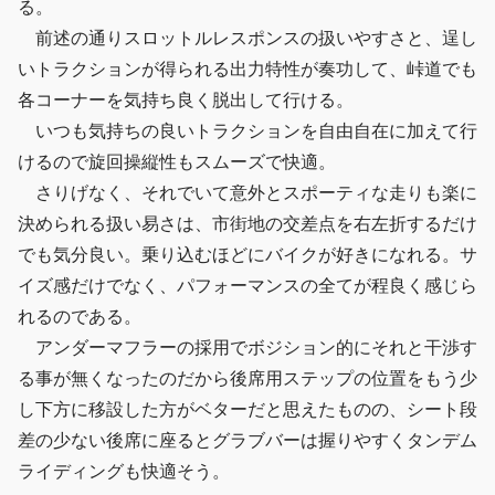
る。
前述の通りスロットルレスポンスの扱いやすさと、逞し
いトラクションが得られる出力特性が奏功して、峠道でも
各コーナーを気持ち良く脱出して行ける。
いつも気持ちの良いトラクションを自由自在に加えて行
けるので旋回操縦性もスムーズで快適。
さりげなく、それでいて意外とスポーティな走りも楽に
決められる扱い易さは、市街地の交差点を右左折するだけ
でも気分良い。乗り込むほどにバイクが好きになれる。サ
イズ感だけでなく、パフォーマンスの全てが程良く感じら
れるのである。
アンダーマフラーの採用でボジション的にそれと干渉す
る事が無くなったのだから後席用ステップの位置をもう少
し下方に移設した方がベターだと思えたものの、シート段
差の少ない後席に座るとグラブバーは握りやすくタンデム
ライディングも快適そう。