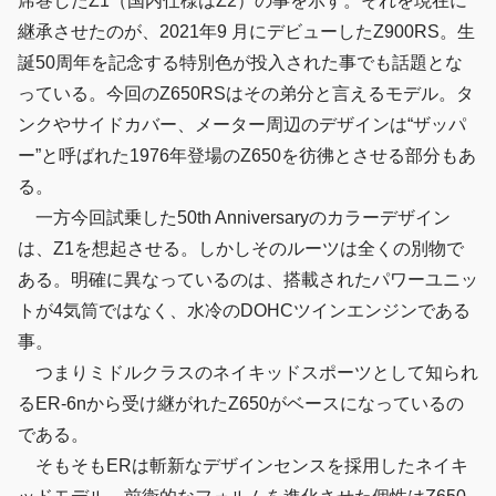
席巻したZ1（国内仕様はZ2）の事を示す。それを現在に
継承させたのが、2021年9 月にデビューしたZ900RS。生
誕50周年を記念する特別色が投入された事でも話題とな
っている。今回のZ650RSはその弟分と言えるモデル。タ
ンクやサイドカバー、メーター周辺のデザインは“ザッパ
ー”と呼ばれた1976年登場のZ650を彷彿とさせる部分もあ
る。
一方今回試乗した50th Anniversaryのカラーデザイン
は、Z1を想起させる。しかしそのルーツは全くの別物で
ある。明確に異なっているのは、搭載されたパワーユニッ
トが4気筒ではなく、水冷のDOHCツインエンジンである
事。
つまりミドルクラスのネイキッドスポーツとして知られ
るER-6nから受け継がれたZ650がベースになっているの
である。
そもそもERは斬新なデザインセンスを採用したネイキ