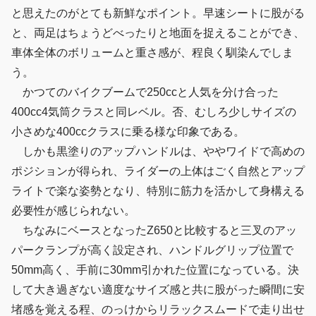
と思えたのがとても新鮮なポイント。早速シートに股がる
と、両足はちょうどべったりと地面を捉えることができ、
車体全体のボリュームと重さ感が、程良く馴染んでしま
う。
かつてのバイクブームで250ccと人気を分け合った
400cc4気筒クラスと同レベル。否、むしろ少しサイズの
小さめな400ccクラスに乗る様な印象である。
しかも黒塗りのアップハンドルは、ややワイドで高めの
ポジションが得られ、ライダーの上体はごく自然とアップ
ライトで楽な姿勢となり、特別に筋力を活かして身構える
必要性が感じられない。
ちなみにベースとなったZ650と比較すると三叉のアッ
パークランプが高く設定され、ハンドルグリップ位置で
50mm高く、手前に30mm引かれた位置になっている。決
して大き過ぎない適度なサイズ感と共に股がった瞬間に安
堵感を覚える程、のっけからリラックスムードで走り出せ