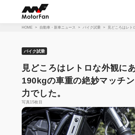
コ
ン
テ
ン
ツ
HOME
自動車・新車ニュース
バイク試乗
見どころはレトロ
へ
ス
キ
ッ
バイク試乗
プ
見どころはレトロな外観にあら
190kgの車重の絶妙マッチ
力でした。
写真15枚目