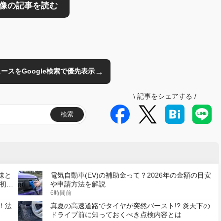
→
のニュースをGoogle検索で優先表示
\
記事をシェアする
/
検索
味と
電気自動車(EV)の補助金って？2026年の金額の目安
初の
や申請方法を解説
6時間前
！法
真夏の高速道路でタイヤが突然バースト!? 炎天下の
ドライブ前に知っておくべき点検内容とは