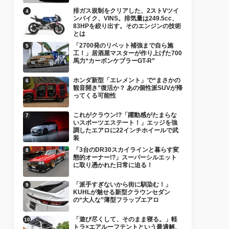
排ガス規制をクリアした、2ストVツイ
ンバイク、VINS。排気量は249.5cc、
83HPを絞り出す。そのエンジンの技術
とは
「2700発のリベット補強まで自ら施
工！」居酒屋マスターが作り上げた700
馬力“カーボンケブラーGT-R”
ホンダ新型「エレメント」で“まさかの
観音開き”復活か？ あの個性派SUVが帰
ってくる可能性
これがクラウン!?「躍動感がたまらな
いスポーツエステート！」エッジを強
調したエアロに22インチホイールで武
装
「3台のDR30スカイラインと暮らす変
態的オーナー!?」スーパーシルエット
に取り憑かれた日常に迫る！
「派手すぎないから街に馴染む！」
KUHLが魅せる新型クラウンセダン
の“大人な”薄型フラップエアロ
「遊び尽くして、そのまま寝る。」軽
トラ×エアルーフテントという最適解、