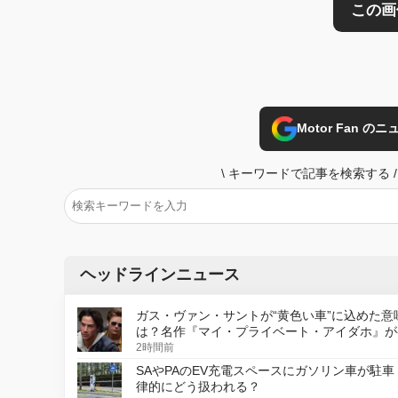
Motor Fan 
\
キーワードで記事を検索する
/
ヘッドラインニュース
ガス・ヴァン・サントが“黄色い車”に込めた意
は？名作『マイ・プライベート・アイダホ』が
デジタルリマスター版で復活
2時間前
SAやPAのEV充電スペースにガソリン車が駐車
律的にどう扱われる？