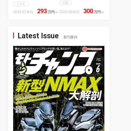
日産
スズキ
293
300
2026.07発売
万円
～
2026.06発売
万円
～
Latest Issue
新刊案内