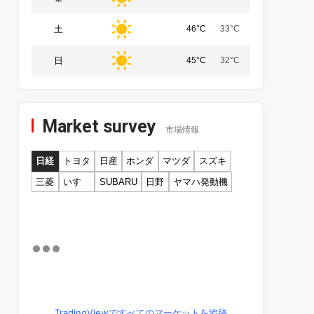
土
46°C
33°C
日
45°C
32°C
Market survey
市場情報
日経
トヨタ
日産
ホンダ
マツダ
スズキ
三菱
いすゞ
SUBARU
日野
ヤマハ発動機
TradingViewですべてのマーケットを追跡