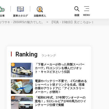
検索
MENU
古車
新車カタログ
自動車求人
カワサキ・Z650RSの魅力でした。
【写真・15枚目】見どころはレトロな外観にあ
Ranking
ランキング
「下着メーカーが作った和製スーパー
カー!?」F1エンジンを積んだジオッ
ト・キャスピタという伝説
電源やバッテリー不要で、-1℃の飲める
シャーベット状ドリンクを生成。現場
作業やアウトドアに「アイススラリー
メーカー」が便利！
「昭和63年式、37年間ワンオーナーの
意地！」S13シルビアが400馬力のツイ
ンチャージ仕様で覚醒