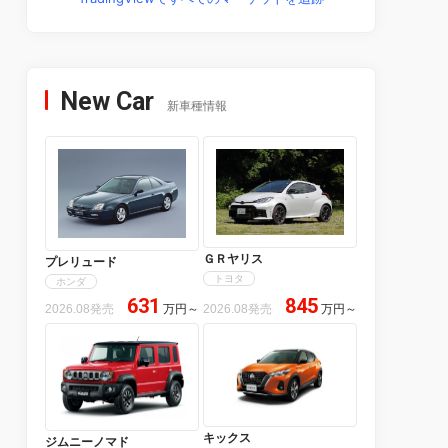
New Car
新車種情報
ＧＲヤリス
プレリュード
トヨタ
ホンダ
631
845
2026.08発売
万円
～
2026.08発売
万円
～
キックス
ジムニーノマド