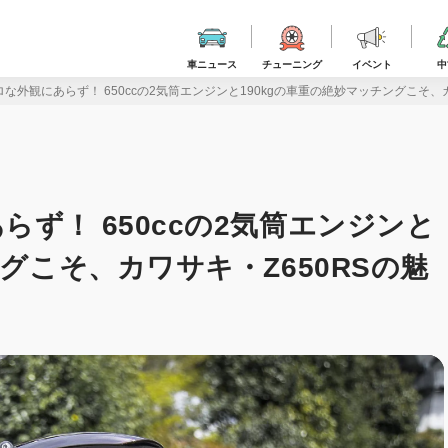
車ニュース
チューニング
イベント
中
な外観にあらず！ 650ccの2気筒エンジンと190kgの車重の絶妙マッチングこそ、
ず！ 650ccの2気筒エンジンと
ングこそ、カワサキ・Z650RSの魅