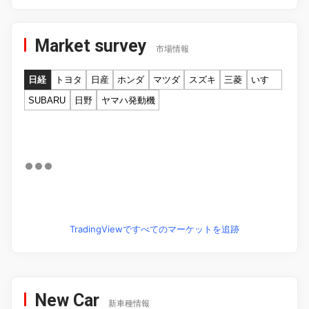
Market survey
市場情報
日経
トヨタ
日産
ホンダ
マツダ
スズキ
三菱
いすゞ
SUBARU
日野
ヤマハ発動機
TradingViewですべてのマーケットを追跡
New Car
新車種情報