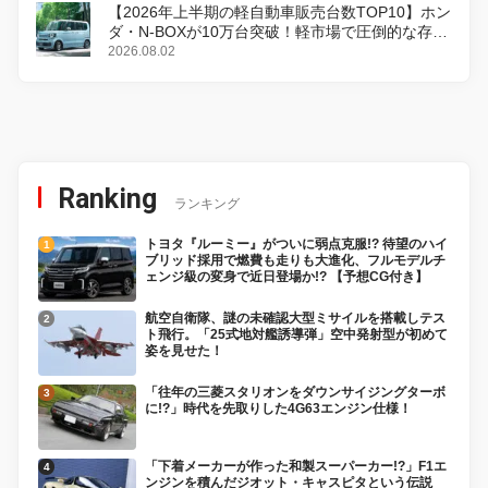
【2026年上半期の軽自動車販売台数TOP10】ホン
ダ・N-BOXが10万台突破！軽市場で圧倒的な存在
感
2026.08.02
Ranking
ランキング
トヨタ『ルーミー』がついに弱点克服!? 待望のハイ
ブリッド採用で燃費も走りも大進化、フルモデルチ
ェンジ級の変身で近日登場か!? 【予想CG付き】
航空自衛隊、謎の未確認大型ミサイルを搭載しテス
ト飛行。「25式地対艦誘導弾」空中発射型が初めて
姿を見せた！
「往年の三菱スタリオンをダウンサイジングターボ
に!?」時代を先取りした4G63エンジン仕様！
「下着メーカーが作った和製スーパーカー!?」F1エ
ンジンを積んだジオット・キャスピタという伝説