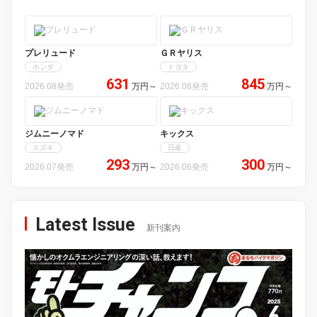
プレリュード
ＧＲヤリス
ホンダ
トヨタ
631
845
2026.08発売
万円
～
2026.08発売
万円
～
ジムニーノマド
キックス
スズキ
日産
293
300
2026.07発売
万円
～
2026.06発売
万円
～
Latest Issue
新刊案内