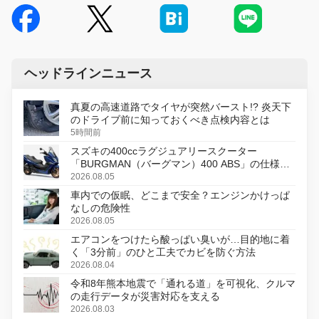
ヘッドラインニュース
真夏の高速道路でタイヤが突然バースト!? 炎天下
のドライブ前に知っておくべき点検内容とは
5時間前
スズキの400ccラグジュアリースクーター
「BURGMAN（バーグマン）400 ABS」の仕様を
変更し、8月18日に発売
2026.08.05
車内での仮眠、どこまで安全？エンジンかけっぱ
なしの危険性
2026.08.05
エアコンをつけたら酸っぱい臭いが…目的地に着
く「3分前」のひと工夫でカビを防ぐ方法
2026.08.04
令和8年熊本地震で「通れる道」を可視化、クルマ
の走行データが災害対応を支える
2026.08.03