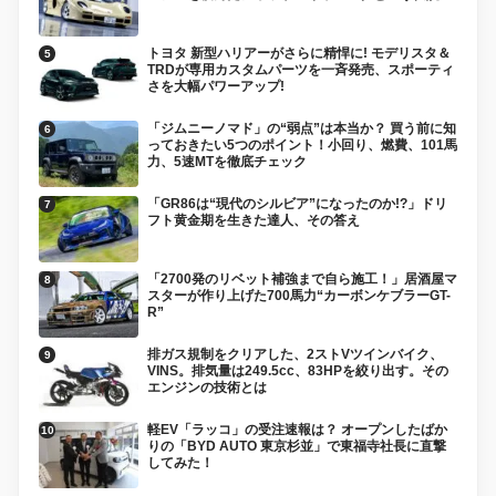
トヨタ 新型ハリアーがさらに精悍に! モデリスタ＆
TRDが専用カスタムパーツを一斉発売、スポーティ
さを大幅パワーアップ!
「ジムニーノマド」の“弱点”は本当か？ 買う前に知
っておきたい5つのポイント！小回り、燃費、101馬
力、5速MTを徹底チェック
「GR86は“現代のシルビア”になったのか!?」ドリ
フト黄金期を生きた達人、その答え
「2700発のリベット補強まで自ら施工！」居酒屋マ
スターが作り上げた700馬力“カーボンケブラーGT-
R”
排ガス規制をクリアした、2ストVツインバイク、
VINS。排気量は249.5cc、83HPを絞り出す。その
エンジンの技術とは
軽EV「ラッコ」の受注速報は？ オープンしたばか
りの「BYD AUTO 東京杉並」で東福寺社長に直撃
してみた！