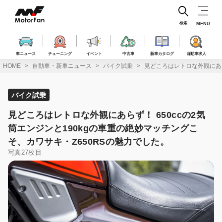
コ
ン
テ
検索
MENU
ン
ツ
へ
車ニュース
チューニング
イベント
中古車
新車カタログ
自動車求人
ス
HOME
自動車・新車ニュース
バイク試乗
見どころはレトロな外観にあら
キ
ッ
プ
バイク試乗
見どころはレトロな外観にあらず！ 650ccの2気
筒エンジンと190kgの車重の絶妙マッチングこ
そ、カワサキ・Z650RSの魅力でした。
写真27枚目