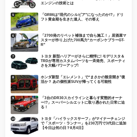
エンジンの技術とは
「GR86は“現代のシルビア”になったのか!?」ドリ
フト黄金期を生きた達人、その答え
「2700発のリベット補強まで自ら施工！」居酒屋マ
スターが作り上げた700馬力“カーボンケブラーGT-
R”
トヨタ 新型ハリアーがさらに精悍に! モデリスタ＆
TRDが専用カスタムパーツを一斉発売、スポーティ
さを大幅パワーアップ!
ホンダ新型「エレメント」で“まさかの観音開き”復
活か？ あの個性派SUVが帰ってくる可能性
「3台のDR30スカイラインと暮らす変態的オーナ
ー!?」スーパーシルエットに取り憑かれた日常に迫
る！
トヨタ「ハイラックスサーフ」がマイナーチェンジ
で「スポーツ・ランナー」を230万円で3代目に追加
【今日は何の日？8月4日】