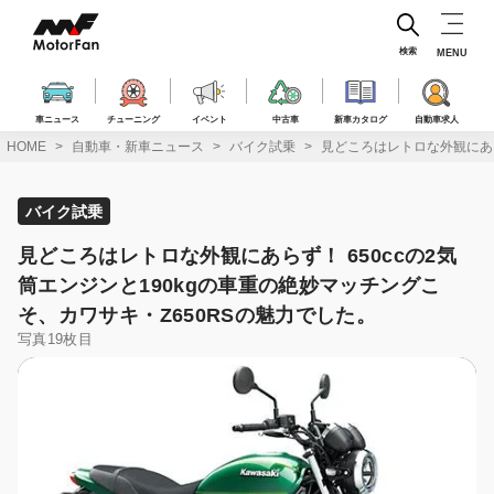
コ
ン
テ
検索
MENU
ン
ツ
へ
車ニュース
チューニング
イベント
中古車
新車カタログ
自動車求人
ス
HOME
自動車・新車ニュース
バイク試乗
見どころはレトロな外観にあら
キ
ッ
プ
バイク試乗
見どころはレトロな外観にあらず！ 650ccの2気
筒エンジンと190kgの車重の絶妙マッチングこ
そ、カワサキ・Z650RSの魅力でした。
写真19枚目