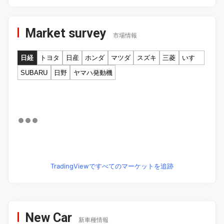
Market survey
市場情報
日経
トヨタ
日産
ホンダ
マツダ
スズキ
三菱
いすゞ
SUBARU
日野
ヤマハ発動機
TradingViewですべてのマーケットを追跡
New Car
新車種情報