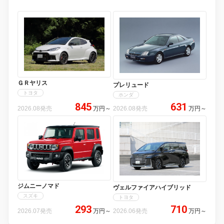
ＧＲヤリス
プレリュード
トヨタ
ホンダ
845
631
2026.08発売
万円
～
2026.08発売
万円
～
ジムニーノマド
ヴェルファイアハイブリッド
スズキ
トヨタ
293
710
2026.07発売
万円
～
2026.06発売
万円
～