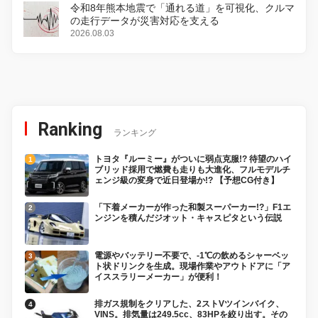
令和8年熊本地震で「通れる道」を可視化、クルマ
の走行データが災害対応を支える
2026.08.03
Ranking
ランキング
トヨタ『ルーミー』がついに弱点克服!? 待望のハイ
ブリッド採用で燃費も走りも大進化、フルモデルチ
ェンジ級の変身で近日登場か!? 【予想CG付き】
「下着メーカーが作った和製スーパーカー!?」F1エ
ンジンを積んだジオット・キャスピタという伝説
電源やバッテリー不要で、-1℃の飲めるシャーベッ
ト状ドリンクを生成。現場作業やアウトドアに「ア
イススラリーメーカー」が便利！
排ガス規制をクリアした、2ストVツインバイク、
VINS。排気量は249.5cc、83HPを絞り出す。その