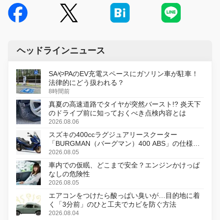
ヘッドラインニュース
SAやPAのEV充電スペースにガソリン車が駐車！
法律的にどう扱われる？
8時間前
真夏の高速道路でタイヤが突然バースト!? 炎天下
のドライブ前に知っておくべき点検内容とは
2026.08.06
スズキの400ccラグジュアリースクーター
「BURGMAN（バーグマン）400 ABS」の仕様を
変更し、8月18日に発売
2026.08.05
車内での仮眠、どこまで安全？エンジンかけっぱ
なしの危険性
2026.08.05
エアコンをつけたら酸っぱい臭いが…目的地に着
く「3分前」のひと工夫でカビを防ぐ方法
2026.08.04