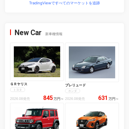
TradingViewですべてのマーケットを追跡
New Car
新車種情報
ＧＲヤリス
プレリュード
トヨタ
ホンダ
845
631
2026.08発売
万円
～
2026.08発売
万円
～