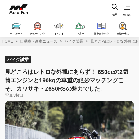
コ
ン
テ
検索
MENU
ン
ツ
へ
車ニュース
チューニング
イベント
中古車
新車カタログ
自動車求人
ス
HOME
自動車・新車ニュース
バイク試乗
見どころはレトロな外観にあら
キ
ッ
プ
バイク試乗
見どころはレトロな外観にあらず！ 650ccの2気
筒エンジンと190kgの車重の絶妙マッチングこ
そ、カワサキ・Z650RSの魅力でした。
写真3枚目