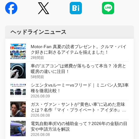
ヘッドラインニュース
Motor-Fan 真夏の読者プレゼント。クルマ・バイ
ク好きに刺さるアイテムを揃えました！
2時間前
車の“エアコン”は燃費が落ちるって本当？ 冷房と
暖房の違いに注目！
5時間前
シエンタvsルーミーvsフリード｜ミニバン人気3車
種を徹底比較！
2026.08.09
ガス・ヴァン・サントが“黄色い車”に込めた意味
とは？名作『マイ・プライベート・アイダホ』が
初のデジタルリマスター版で復活
2026.08.08
電気自動車(EV)の補助金って？2026年の金額の目
安や申請方法を解説
2026.08.08