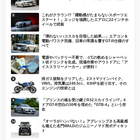
これがクラウン!?「躍動感がたまらないスポーツエ
ステート！」エッジを強調したエアロに22インチホ
イールで武装
「壊れないハコスカを目指した結果…」エアコン＆
電動パワステ完備、旧車の常識を覆すGT-R仕様のす
べて
電源やバッテリー不要で、-1℃の飲めるシャーベッ
ト状ドリンクを生成。現場作業やアウトドアに「ア
イススラリーメーカー」が便利！
排ガス規制をクリアした、2ストVツインバイク、
VINS。排気量は249.5cc、83HPを絞り出す。その
エンジンの技術とは
「プリンスの魂を受け継ぐR32スカイライン!?」4
ドアGT-R空白の30年を埋めた『GTB-4』という存
在
『オーラがハンパない！』アグレッシブさも高級感
も備えた名門WALDのジムニーノマド用ボディキッ
ト