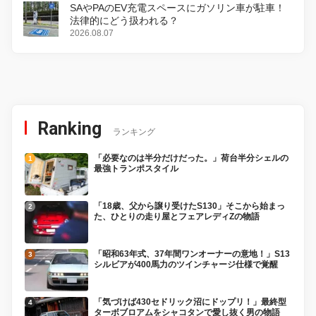
SAやPAのEV充電スペースにガソリン車が駐車！
法律的にどう扱われる？
2026.08.07
Ranking
ランキング
「必要なのは半分だけだった。」荷台半分シェルの
最強トランポスタイル
「18歳、父から譲り受けたS130」そこから始まっ
た、ひとりの走り屋とフェアレディZの物語
「昭和63年式、37年間ワンオーナーの意地！」S13
シルビアが400馬力のツインチャージ仕様で覚醒
「気づけば430セドリック沼にドップリ！」最終型
ターボブロアムをシャコタンで愛し抜く男の物語