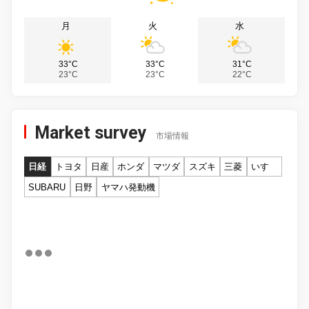
月
火
水
33°C
33°C
31°C
23°C
23°C
22°C
Market survey
市場情報
日経
トヨタ
日産
ホンダ
マツダ
スズキ
三菱
いすゞ
SUBARU
日野
ヤマハ発動機