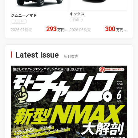
キックス
ジムニーノマド
日産
スズキ
293
300
2026.07発売
万円
～
2026.06発売
万円
～
Latest Issue
新刊案内