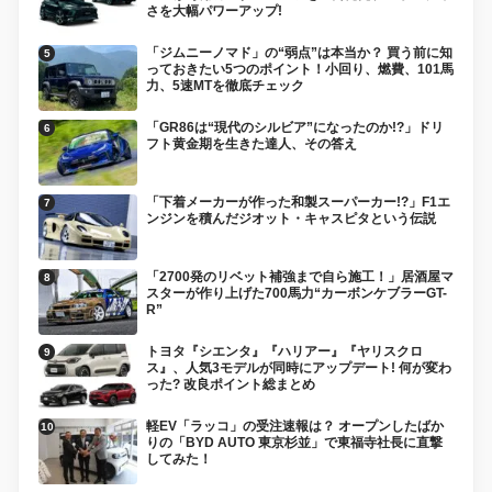
さを大幅パワーアップ!
「ジムニーノマド」の“弱点”は本当か？ 買う前に知
っておきたい5つのポイント！小回り、燃費、101馬
力、5速MTを徹底チェック
「GR86は“現代のシルビア”になったのか!?」ドリ
フト黄金期を生きた達人、その答え
「下着メーカーが作った和製スーパーカー!?」F1エ
ンジンを積んだジオット・キャスピタという伝説
「2700発のリベット補強まで自ら施工！」居酒屋マ
スターが作り上げた700馬力“カーボンケブラーGT-
R”
トヨタ『シエンタ』『ハリアー』『ヤリスクロ
ス』、人気3モデルが同時にアップデート! 何が変わ
った? 改良ポイント総まとめ
軽EV「ラッコ」の受注速報は？ オープンしたばか
りの「BYD AUTO 東京杉並」で東福寺社長に直撃
してみた！