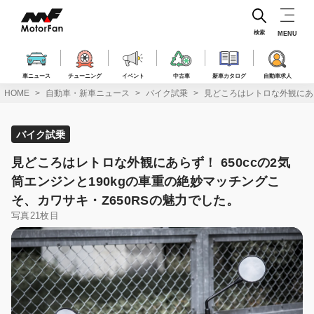
コ
ン
テ
検索
MENU
ン
ツ
へ
車ニュース
チューニング
イベント
中古車
新車カタログ
自動車求人
ス
HOME
自動車・新車ニュース
バイク試乗
見どころはレトロな外観にあら
キ
ッ
プ
バイク試乗
見どころはレトロな外観にあらず！ 650ccの2気
筒エンジンと190kgの車重の絶妙マッチングこ
そ、カワサキ・Z650RSの魅力でした。
写真21枚目