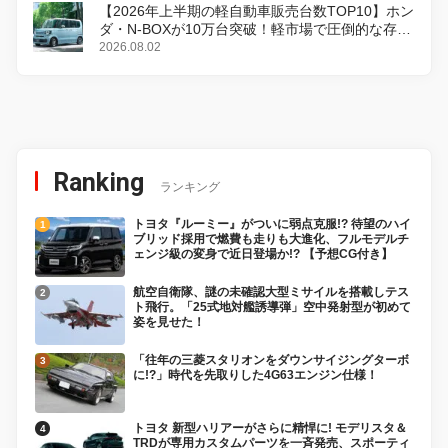
【2026年上半期の軽自動車販売台数TOP10】ホン
ダ・N-BOXが10万台突破！軽市場で圧倒的な存在
感
2026.08.02
Ranking
ランキング
トヨタ『ルーミー』がついに弱点克服!? 待望のハイ
ブリッド採用で燃費も走りも大進化、フルモデルチ
ェンジ級の変身で近日登場か!? 【予想CG付き】
航空自衛隊、謎の未確認大型ミサイルを搭載しテス
ト飛行。「25式地対艦誘導弾」空中発射型が初めて
姿を見せた！
「往年の三菱スタリオンをダウンサイジングターボ
に!?」時代を先取りした4G63エンジン仕様！
トヨタ 新型ハリアーがさらに精悍に! モデリスタ＆
TRDが専用カスタムパーツを一斉発売、スポーティ