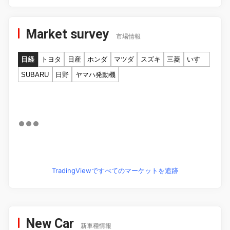
Market survey
市場情報
日経
トヨタ
日産
ホンダ
マツダ
スズキ
三菱
いすゞ
SUBARU
日野
ヤマハ発動機
TradingViewですべてのマーケットを追跡
New Car
新車種情報