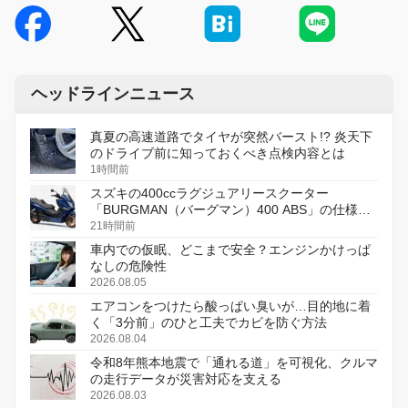
ヘッドラインニュース
真夏の高速道路でタイヤが突然バースト!? 炎天下
のドライブ前に知っておくべき点検内容とは
1時間前
スズキの400ccラグジュアリースクーター
「BURGMAN（バーグマン）400 ABS」の仕様を
変更し、8月18日に発売
21時間前
車内での仮眠、どこまで安全？エンジンかけっぱ
なしの危険性
2026.08.05
エアコンをつけたら酸っぱい臭いが…目的地に着
く「3分前」のひと工夫でカビを防ぐ方法
2026.08.04
令和8年熊本地震で「通れる道」を可視化、クルマ
の走行データが災害対応を支える
2026.08.03