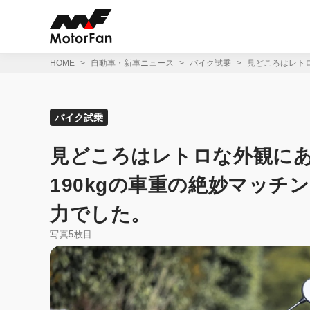
コ
ン
テ
ン
ツ
HOME
自動車・新車ニュース
バイク試乗
見どころはレトロ
へ
ス
キ
ッ
バイク試乗
プ
見どころはレトロな外観にあら
190kgの車重の絶妙マッチ
力でした。
写真5枚目