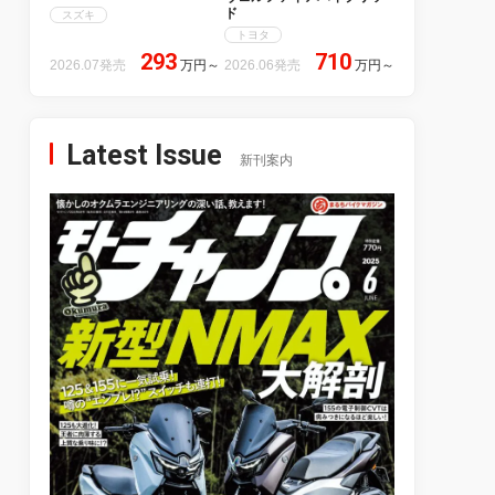
ド
スズキ
トヨタ
293
710
2026.07発売
万円
～
2026.06発売
万円
～
Latest Issue
新刊案内