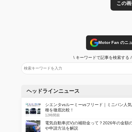
Motor Fan 
\
キーワードで記事を検索する
/
ヘッドラインニュース
シエンタvsルーミーvsフリード｜ミニバン人気
種を徹底比較！
12時間前
電気自動車(EV)の補助金って？2026年の金額
や申請方法を解説