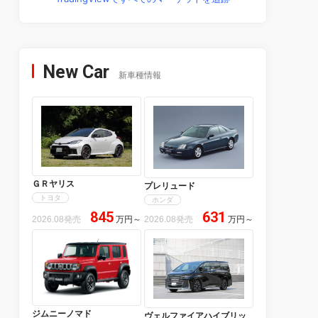
New Car
新車種情報
ＧＲヤリス
プレリュード
トヨタ
ホンダ
845
631
2026.08発売
万円
～
2026.08発売
万円
～
ジムニーノマド
ヴェルファイアハイブリッ