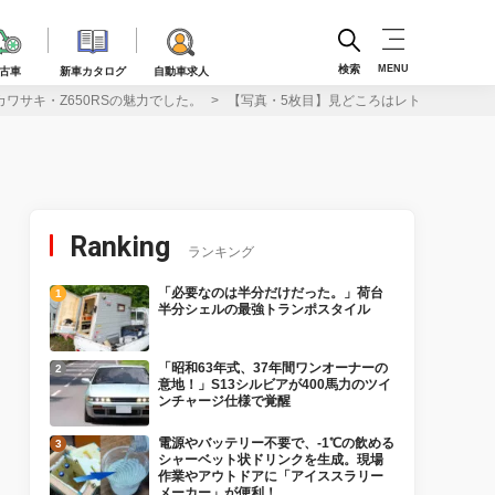
検索
MENU
古車
新車カタログ
自動車求人
カワサキ・Z650RSの魅力でした。
【写真・5枚目】見どころはレトロな外観にあら
Ranking
ランキング
「必要なのは半分だけだった。」荷台
半分シェルの最強トランポスタイル
「昭和63年式、37年間ワンオーナーの
意地！」S13シルビアが400馬力のツイ
ンチャージ仕様で覚醒
電源やバッテリー不要で、-1℃の飲める
シャーベット状ドリンクを生成。現場
作業やアウトドアに「アイススラリー
メーカー」が便利！