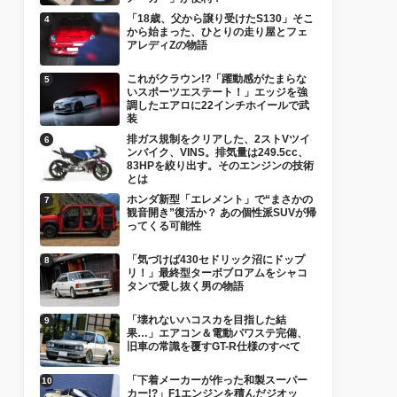
「18歳、父から譲り受けたS130」そこ
から始まった、ひとりの走り屋とフェ
アレディZの物語
これがクラウン!?「躍動感がたまらな
いスポーツエステート！」エッジを強
調したエアロに22インチホイールで武
装
排ガス規制をクリアした、2ストVツイ
ンバイク、VINS。排気量は249.5cc、
83HPを絞り出す。そのエンジンの技術
とは
ホンダ新型「エレメント」で“まさかの
観音開き”復活か？ あの個性派SUVが帰
ってくる可能性
「気づけば430セドリック沼にドップ
リ！」最終型ターボブロアムをシャコ
タンで愛し抜く男の物語
「壊れないハコスカを目指した結
果…」エアコン＆電動パワステ完備、
旧車の常識を覆すGT-R仕様のすべて
「下着メーカーが作った和製スーパー
カー!?」F1エンジンを積んだジオッ