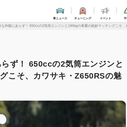
車ニュース
チューニング
イベント
中
な外観にあらず！ 650ccの2気筒エンジンと190kgの車重の絶妙マッチングこそ、
ず！ 650ccの2気筒エンジンと
ングこそ、カワサキ・Z650RSの魅