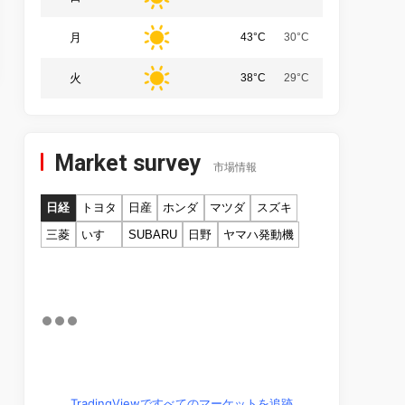
月
43°C
30°C
火
38°C
29°C
Market survey
市場情報
日経
トヨタ
日産
ホンダ
マツダ
スズキ
三菱
いすゞ
SUBARU
日野
ヤマハ発動機
TradingViewですべてのマーケットを追跡