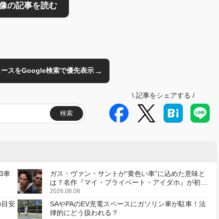
→
のニュースをGoogle検索で優先表示
\
記事をシェアする
/
検索
3車
ガス・ヴァン・サントが“黄色い車”に込めた意味と
は？名作『マイ・プライベート・アイダホ』が初の
デジタルリマスター版で復活
2026.08.08
の目安
SAやPAのEV充電スペースにガソリン車が駐車！法
律的にどう扱われる？