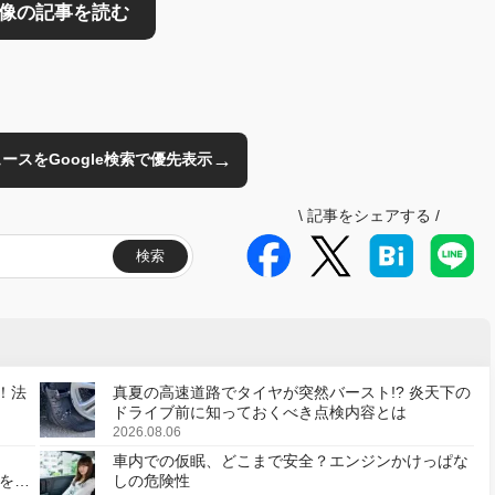
→
のニュースをGoogle検索で優先表示
\
記事をシェアする
/
検索
！法
真夏の高速道路でタイヤが突然バースト!? 炎天下の
ドライブ前に知っておくべき点検内容とは
2026.08.06
車内での仮眠、どこまで安全？エンジンかけっぱな
様を変
しの危険性