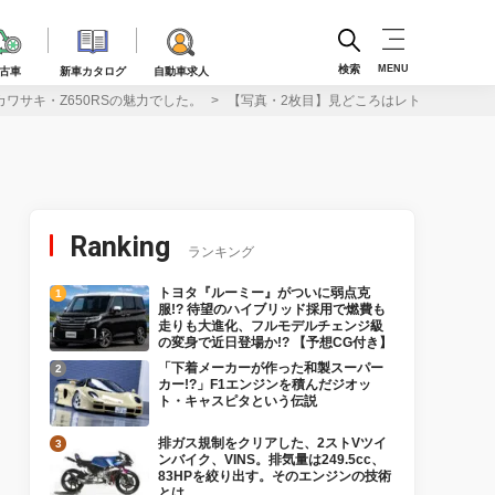
検索
MENU
古車
新車カタログ
自動車求人
カワサキ・Z650RSの魅力でした。
【写真・2枚目】見どころはレトロな外観にあら
Ranking
ランキング
トヨタ『ルーミー』がついに弱点克
服!? 待望のハイブリッド採用で燃費も
走りも大進化、フルモデルチェンジ級
の変身で近日登場か!? 【予想CG付き】
「下着メーカーが作った和製スーパー
カー!?」F1エンジンを積んだジオッ
ト・キャスピタという伝説
排ガス規制をクリアした、2ストVツイ
ンバイク、VINS。排気量は249.5cc、
83HPを絞り出す。そのエンジンの技術
とは