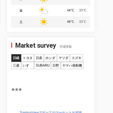
金
44°C
33°C
土
46°C
33°C
Market survey
市場情報
日経
トヨタ
日産
ホンダ
マツダ
スズキ
三菱
いすゞ
SUBARU
日野
ヤマハ発動機
TradingViewですべてのマーケットを追跡