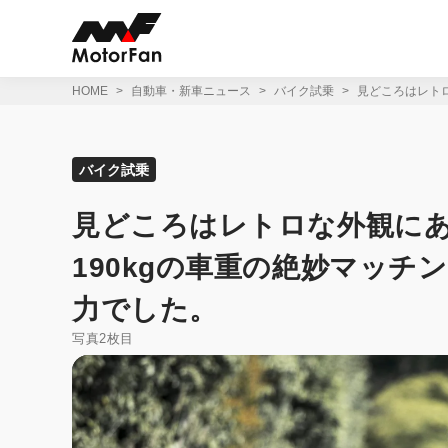
コ
ン
テ
ン
ツ
HOME
自動車・新車ニュース
バイク試乗
見どころはレトロ
へ
ス
キ
ッ
バイク試乗
プ
見どころはレトロな外観にあら
190kgの車重の絶妙マッチ
力でした。
写真2枚目