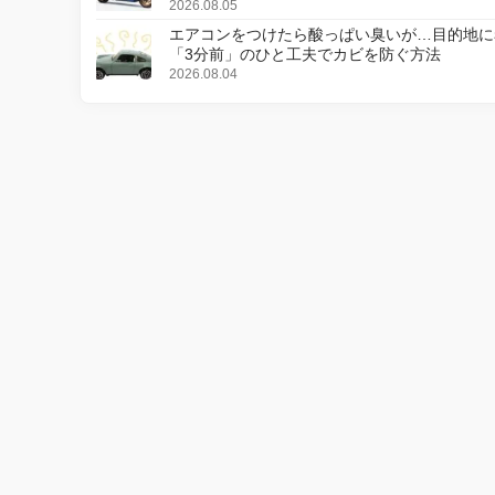
更し、8月18日に発売
2026.08.05
エアコンをつけたら酸っぱい臭いが…目的地に
「3分前」のひと工夫でカビを防ぐ方法
2026.08.04