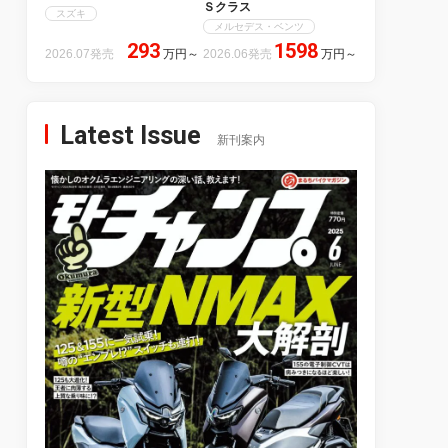
Ｓクラス
スズキ
メルセデス・ベンツ
293
1598
2026.07発売
万円
～
2026.06発売
万円
～
Latest Issue
新刊案内