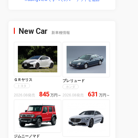
New Car
新車種情報
ＧＲヤリス
プレリュード
トヨタ
ホンダ
845
631
2026.08発売
万円
～
2026.08発売
万円
～
ジムニーノマド