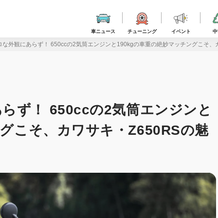
車ニュース
チューニング
イベント
中
な外観にあらず！ 650ccの2気筒エンジンと190kgの車重の絶妙マッチングこそ、
ず！ 650ccの2気筒エンジンと
ングこそ、カワサキ・Z650RSの魅