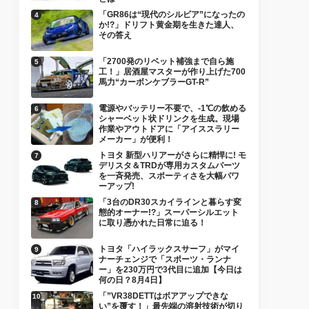
「GR86は“現代のシルビア”になったの
か!?」ドリフト黄金期を生きた達人、
その答え
「2700発のリベット補強まで自ら施
工！」居酒屋マスターが作り上げた700
馬力“カーボンケブラーGT-R”
電源やバッテリー不要で、-1℃の飲める
シャーベット状ドリンクを生成。現場
作業やアウトドアに「アイススラリー
メーカー」が便利！
トヨタ 新型ハリアーがさらに精悍に! モ
デリスタ＆TRDが専用カスタムパーツ
を一斉発売、スポーティさを大幅パワ
ーアップ!
「3台のDR30スカイラインと暮らす変
態的オーナー!?」スーパーシルエット
に取り憑かれた日常に迫る！
トヨタ「ハイラックスサーフ」がマイ
ナーチェンジで「スポーツ・ランナ
ー」を230万円で3代目に追加【今日は
何の日？8月4日】
「”VR38DETTはボアアップできな
い”を覆す！」最先端の溶射技術が切り