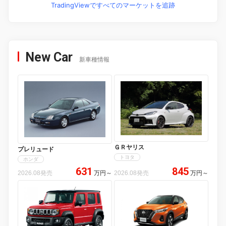
TradingViewですべてのマーケットを追跡
New Car
新車種情報
ＧＲヤリス
プレリュード
トヨタ
ホンダ
631
845
2026.08発売
万円
～
2026.08発売
万円
～