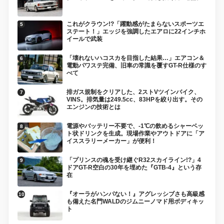
これがクラウン!?「躍動感がたまらないスポーツエ
ステート！」エッジを強調したエアロに22インチホ
イールで武装
「壊れないハコスカを目指した結果…」エアコン＆
電動パワステ完備、旧車の常識を覆すGT-R仕様のす
べて
排ガス規制をクリアした、2ストVツインバイク、
VINS。排気量は249.5cc、83HPを絞り出す。その
エンジンの技術とは
電源やバッテリー不要で、-1℃の飲めるシャーベッ
ト状ドリンクを生成。現場作業やアウトドアに「ア
イススラリーメーカー」が便利！
「プリンスの魂を受け継ぐR32スカイライン!?」4
ドアGT-R空白の30年を埋めた『GTB-4』という存
在
『オーラがハンパない！』アグレッシブさも高級感
も備えた名門WALDのジムニーノマド用ボディキッ
ト