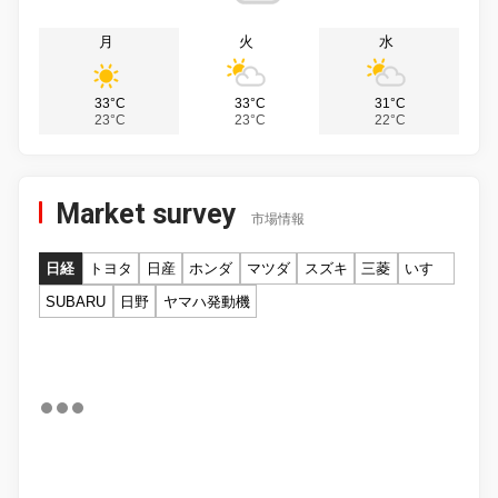
月
火
水
33°C
33°C
31°C
23°C
23°C
22°C
Market survey
市場情報
日経
トヨタ
日産
ホンダ
マツダ
スズキ
三菱
いすゞ
SUBARU
日野
ヤマハ発動機