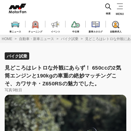
コ
ン
テ
検索
MENU
ン
ツ
へ
車ニュース
チューニング
イベント
中古車
新車カタログ
自動車求人
ス
HOME
自動車・新車ニュース
バイク試乗
見どころはレトロな外観にあら
キ
ッ
プ
バイク試乗
見どころはレトロな外観にあらず！ 650ccの2気
筒エンジンと190kgの車重の絶妙マッチングこ
そ、カワサキ・Z650RSの魅力でした。
写真9枚目