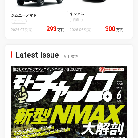
キックス
ジムニーノマド
日産
スズキ
293
300
2026.07発売
万円
～
2026.06発売
万円
～
Latest Issue
新刊案内