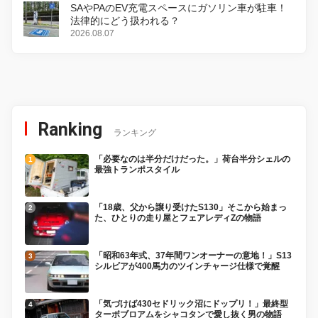
SAやPAのEV充電スペースにガソリン車が駐車！
法律的にどう扱われる？
2026.08.07
Ranking
ランキング
「必要なのは半分だけだった。」荷台半分シェルの
最強トランポスタイル
「18歳、父から譲り受けたS130」そこから始まっ
た、ひとりの走り屋とフェアレディZの物語
「昭和63年式、37年間ワンオーナーの意地！」S13
シルビアが400馬力のツインチャージ仕様で覚醒
「気づけば430セドリック沼にドップリ！」最終型
ターボブロアムをシャコタンで愛し抜く男の物語