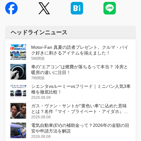
ヘッドラインニュース
Motor-Fan 真夏の読者プレゼント。クルマ・バイ
ク好きに刺さるアイテムを揃えました！
5時間前
車の“エアコン”は燃費が落ちるって本当？ 冷房と
暖房の違いに注目！
7時間前
シエンタvsルーミーvsフリード｜ミニバン人気3車
種を徹底比較！
2026.08.09
ガス・ヴァン・サントが“黄色い車”に込めた意味
とは？名作『マイ・プライベート・アイダホ』が
初のデジタルリマスター版で復活
2026.08.08
電気自動車(EV)の補助金って？2026年の金額の目
安や申請方法を解説
2026.08.08