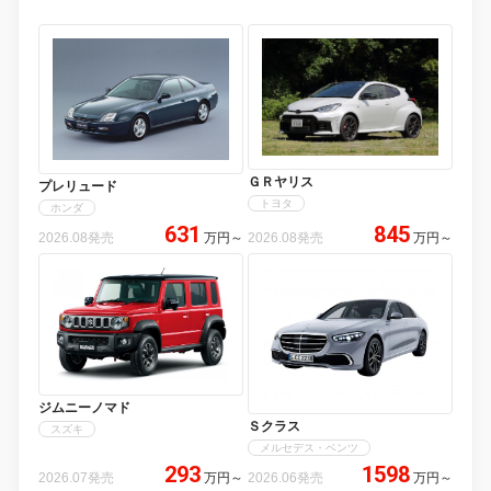
ＧＲヤリス
プレリュード
トヨタ
ホンダ
631
845
2026.08発売
万円
～
2026.08発売
万円
～
ジムニーノマド
Ｓクラス
スズキ
メルセデス・ベンツ
293
1598
2026.07発売
万円
～
2026.06発売
万円
～