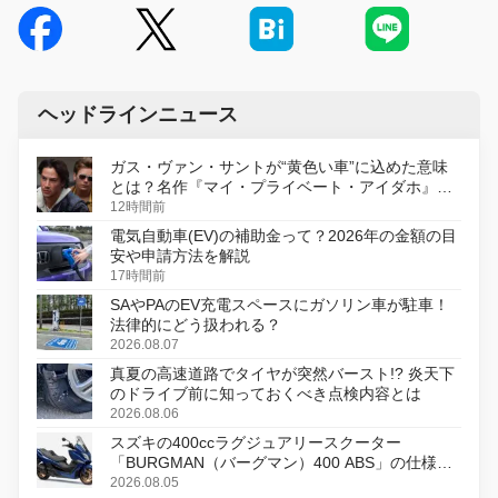
ヘッドラインニュース
ガス・ヴァン・サントが“黄色い車”に込めた意味
とは？名作『マイ・プライベート・アイダホ』が
初のデジタルリマスター版で復活
12時間前
電気自動車(EV)の補助金って？2026年の金額の目
安や申請方法を解説
17時間前
SAやPAのEV充電スペースにガソリン車が駐車！
法律的にどう扱われる？
2026.08.07
真夏の高速道路でタイヤが突然バースト!? 炎天下
のドライブ前に知っておくべき点検内容とは
2026.08.06
スズキの400ccラグジュアリースクーター
「BURGMAN（バーグマン）400 ABS」の仕様を
変更し、8月18日に発売
2026.08.05