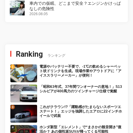
車内での仮眠、どこまで安全？エンジンかけっぱ
なしの危険性
2026.08.05
Ranking
ランキング
電源やバッテリー不要で、-1℃の飲めるシャーベッ
ト状ドリンクを生成。現場作業やアウトドアに「ア
イススラリーメーカー」が便利！
「昭和63年式、37年間ワンオーナーの意地！」S13
シルビアが400馬力のツインチャージ仕様で覚醒
これがクラウン!?「躍動感がたまらないスポーツエ
ステート！」エッジを強調したエアロに22インチホ
イールで武装
ホンダ新型「エレメント」で“まさかの観音開き”復
活か？ あの個性派SUVが帰ってくる可能性