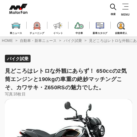
コ
ン
テ
検索
MENU
ン
ツ
へ
車ニュース
チューニング
イベント
中古車
新車カタログ
自動車求人
ス
HOME
自動車・新車ニュース
バイク試乗
見どころはレトロな外観にあら
キ
ッ
プ
バイク試乗
見どころはレトロな外観にあらず！ 650ccの2気
筒エンジンと190kgの車重の絶妙マッチングこ
そ、カワサキ・Z650RSの魅力でした。
写真18枚目