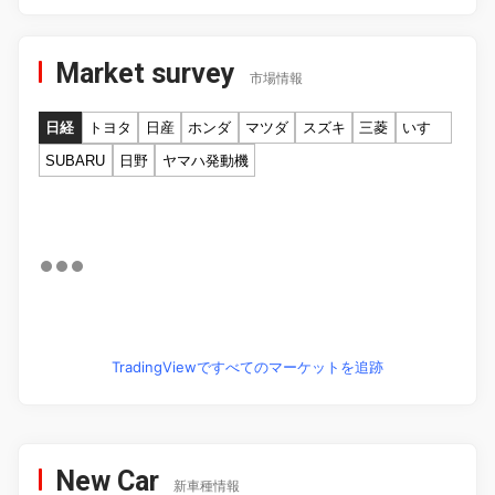
Market survey
市場情報
日経
トヨタ
日産
ホンダ
マツダ
スズキ
三菱
いすゞ
SUBARU
日野
ヤマハ発動機
TradingViewですべてのマーケットを追跡
New Car
新車種情報