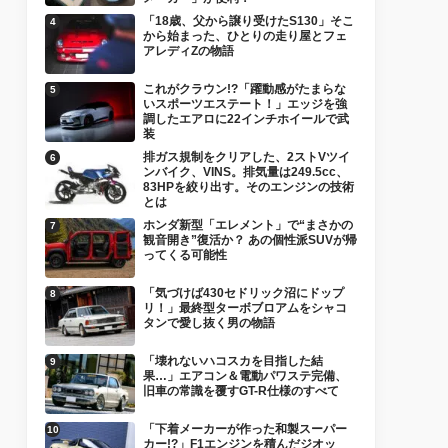
「18歳、父から譲り受けたS130」そこ
から始まった、ひとりの走り屋とフェ
アレディZの物語
これがクラウン!?「躍動感がたまらな
いスポーツエステート！」エッジを強
調したエアロに22インチホイールで武
装
排ガス規制をクリアした、2ストVツイ
ンバイク、VINS。排気量は249.5cc、
83HPを絞り出す。そのエンジンの技術
とは
ホンダ新型「エレメント」で“まさかの
観音開き”復活か？ あの個性派SUVが帰
ってくる可能性
「気づけば430セドリック沼にドップ
リ！」最終型ターボブロアムをシャコ
タンで愛し抜く男の物語
「壊れないハコスカを目指した結
果…」エアコン＆電動パワステ完備、
旧車の常識を覆すGT-R仕様のすべて
「下着メーカーが作った和製スーパー
カー!?」F1エンジンを積んだジオッ