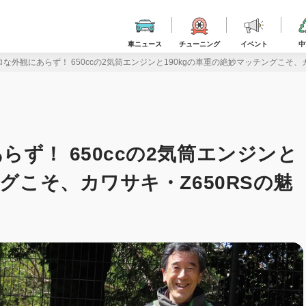
車ニュース
チューニング
イベント
中
な外観にあらず！ 650ccの2気筒エンジンと190kgの車重の絶妙マッチングこそ、
ず！ 650ccの2気筒エンジンと
ングこそ、カワサキ・Z650RSの魅