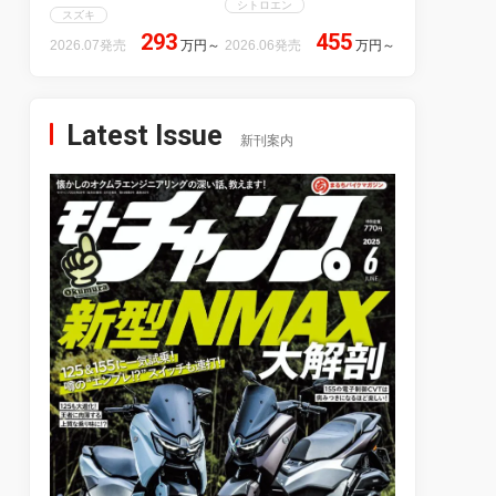
シトロエン
スズキ
293
455
2026.07発売
万円
～
2026.06発売
万円
～
Latest Issue
新刊案内