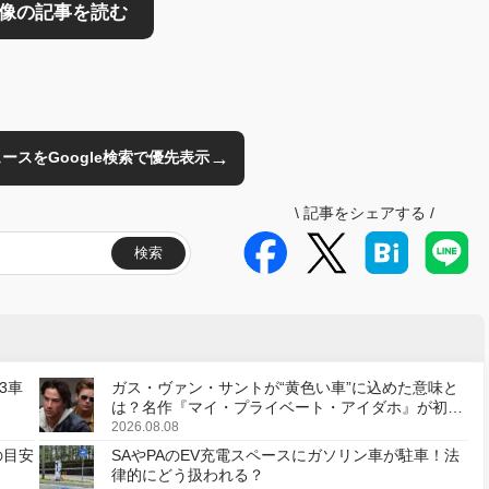
→
のニュースをGoogle検索で優先表示
\
記事をシェアする
/
検索
3車
ガス・ヴァン・サントが“黄色い車”に込めた意味と
は？名作『マイ・プライベート・アイダホ』が初の
デジタルリマスター版で復活
2026.08.08
の目安
SAやPAのEV充電スペースにガソリン車が駐車！法
律的にどう扱われる？