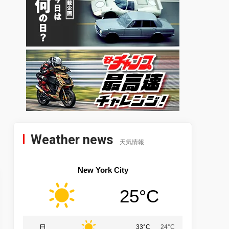
Weather news
天気情報
New York City
25°C
日
33°C
24°C