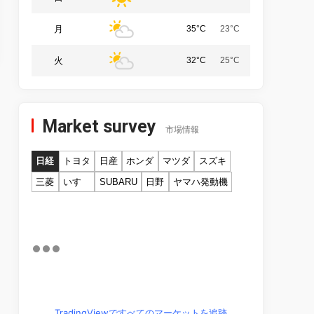
月
35°C
23°C
火
32°C
25°C
Market survey
市場情報
日経
トヨタ
日産
ホンダ
マツダ
スズキ
三菱
いすゞ
SUBARU
日野
ヤマハ発動機
TradingViewですべてのマーケットを追跡