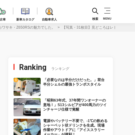
検索
MENU
古車
新車カタログ
自動車求人
カワサキ・Z650RSの魅力でした。
【写真・31枚目】見どころはレトロな外観にあ
Ranking
ランキング
「必要なのは半分だけだった。」荷台
半分シェルの最強トランポスタイル
「昭和63年式、37年間ワンオーナーの
意地！」S13シルビアが400馬力のツイ
ンチャージ仕様で覚醒
電源やバッテリー不要で、-1℃の飲める
シャーベット状ドリンクを生成。現場
作業やアウトドアに「アイススラリー
メーカー」が便利！