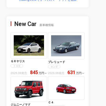
New Car
新車種情報
ＧＲヤリス
プレリュード
トヨタ
ホンダ
845
631
2026.08発売
万円
～
2026.08発売
万円
～
Ｃ４
ジムニーノマド