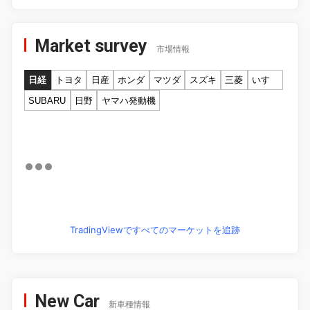
Market survey
市場情報
日経
トヨタ
日産
ホンダ
マツダ
スズキ
三菱
いすゞ
SUBARU
日野
ヤマハ発動機
TradingViewですべてのマーケットを追跡
New Car
新車種情報