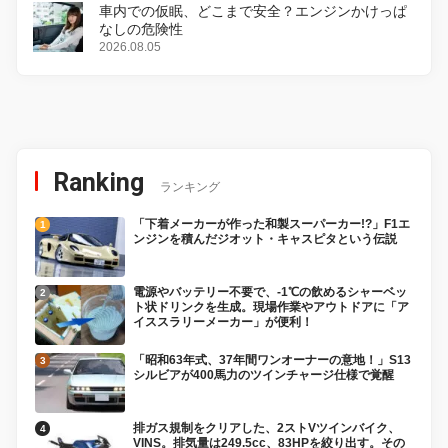
車内での仮眠、どこまで安全？エンジンかけっぱ
なしの危険性
2026.08.05
Ranking
ランキング
「下着メーカーが作った和製スーパーカー!?」F1エ
ンジンを積んだジオット・キャスピタという伝説
電源やバッテリー不要で、-1℃の飲めるシャーベッ
ト状ドリンクを生成。現場作業やアウトドアに「ア
イススラリーメーカー」が便利！
「昭和63年式、37年間ワンオーナーの意地！」S13
シルビアが400馬力のツインチャージ仕様で覚醒
排ガス規制をクリアした、2ストVツインバイク、
VINS。排気量は249.5cc、83HPを絞り出す。その