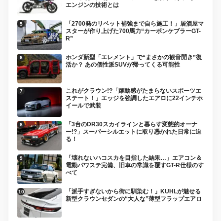
エンジンの技術とは
「2700発のリベット補強まで自ら施工！」居酒屋マ
スターが作り上げた700馬力“カーボンケブラーGT-
R”
ホンダ新型「エレメント」で“まさかの観音開き”復
活か？ あの個性派SUVが帰ってくる可能性
これがクラウン!?「躍動感がたまらないスポーツエ
ステート！」エッジを強調したエアロに22インチホ
イールで武装
「3台のDR30スカイラインと暮らす変態的オーナ
ー!?」スーパーシルエットに取り憑かれた日常に迫
る！
「壊れないハコスカを目指した結果…」エアコン＆
電動パワステ完備、旧車の常識を覆すGT-R仕様のす
べて
「派手すぎないから街に馴染む！」KUHLが魅せる
新型クラウンセダンの“大人な”薄型フラップエアロ