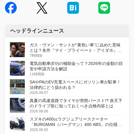
ヘッドラインニュース
ガス・ヴァン・サントが“黄色い車”に込めた意味
とは？名作『マイ・プライベート・アイダホ』が
初のデジタルリマスター版で復活
7時間前
電気自動車(EV)の補助金って？2026年の金額の目
安や申請方法を解説
11時間前
SAやPAのEV充電スペースにガソリン車が駐車！
法律的にどう扱われる？
2026.08.07
真夏の高速道路でタイヤが突然バースト!? 炎天下
のドライブ前に知っておくべき点検内容とは
2026.08.06
スズキの400ccラグジュアリースクーター
「BURGMAN（バーグマン）400 ABS」の仕様を
変更し、8月18日に発売
2026.08.05