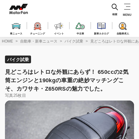
コ
ン
テ
検索
MENU
ン
ツ
へ
車ニュース
チューニング
イベント
中古車
新車カタログ
自動車求人
ス
HOME
自動車・新車ニュース
バイク試乗
見どころはレトロな外観にあら
キ
ッ
プ
バイク試乗
見どころはレトロな外観にあらず！ 650ccの2気
筒エンジンと190kgの車重の絶妙マッチングこ
そ、カワサキ・Z650RSの魅力でした。
写真25枚目