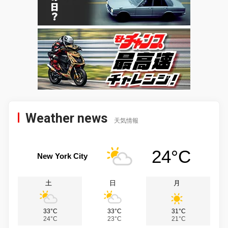
Weather news
天気情報
24°C
New York City
土
日
月
33°C
33°C
31°C
24°C
23°C
21°C