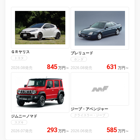
ＧＲヤリス
プレリュード
トヨタ
ホンダ
845
631
2026.08発売
万円
～
2026.08発売
万円
～
ジープ・アベンジャー
クライスラー・ジープ
ジムニーノマド
スズキ
293
585
2026.07発売
万円
～
2026.06発売
万円
～