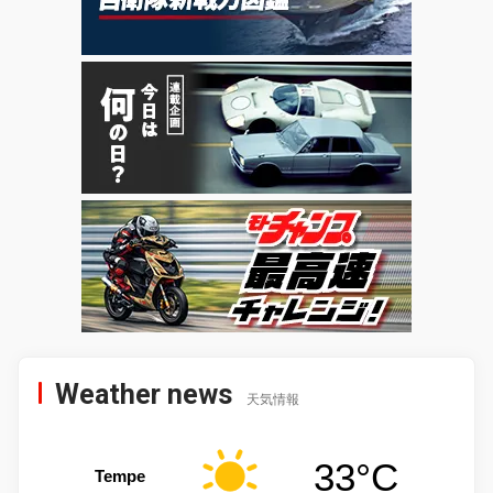
Weather news
天気情報
33°C
Tempe