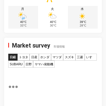
月
火
水
40°C
40°C
39°C
33°C
30°C
28°C
Market survey
市場情報
日経
トヨタ
日産
ホンダ
マツダ
スズキ
三菱
いすゞ
SUBARU
日野
ヤマハ発動機