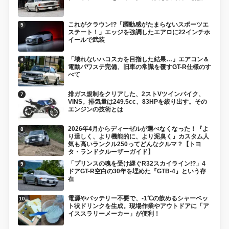
これがクラウン!?「躍動感がたまらないスポーツエ
ステート！」エッジを強調したエアロに22インチホ
イールで武装
「壊れないハコスカを目指した結果…」エアコン＆
電動パワステ完備、旧車の常識を覆すGT-R仕様のす
べて
排ガス規制をクリアした、2ストVツインバイク、
VINS。排気量は249.5cc、83HPを絞り出す。その
エンジンの技術とは
2026年4月からディーゼルが選べなくなった！『よ
り逞しく、より機能的に、より泥臭く』カスタム人
気も高いランクル250ってどんなクルマ？【トヨ
タ・ランドクルーザーガイド】
「プリンスの魂を受け継ぐR32スカイライン!?」4
ドアGT-R空白の30年を埋めた『GTB-4』という存
在
電源やバッテリー不要で、-1℃の飲めるシャーベッ
ト状ドリンクを生成。現場作業やアウトドアに「ア
イススラリーメーカー」が便利！