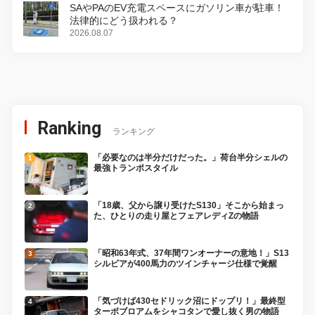
SAやPAのEV充電スペースにガソリン車が駐車！
法律的にどう扱われる？
2026.08.07
Ranking
ランキング
「必要なのは半分だけだった。」荷台半分シェルの
最強トランポスタイル
「18歳、父から譲り受けたS130」そこから始まっ
た、ひとりの走り屋とフェアレディZの物語
「昭和63年式、37年間ワンオーナーの意地！」S13
シルビアが400馬力のツインチャージ仕様で覚醒
「気づけば430セドリック沼にドップリ！」最終型
ターボブロアムをシャコタンで愛し抜く男の物語