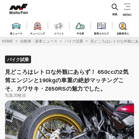
コ
ン
テ
検索
MENU
ン
ツ
へ
車ニュース
チューニング
イベント
中古車
新車カタログ
自動車求人
ス
HOME
自動車・新車ニュース
バイク試乗
見どころはレトロな外観にあら
キ
ッ
プ
バイク試乗
見どころはレトロな外観にあらず！ 650ccの2気
筒エンジンと190kgの車重の絶妙マッチングこ
そ、カワサキ・Z650RSの魅力でした。
写真20枚目