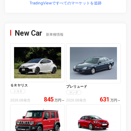
TradingViewですべてのマーケットを追跡
New Car
新車種情報
ＧＲヤリス
プレリュード
トヨタ
ホンダ
845
631
2026.08発売
万円
～
2026.08発売
万円
～