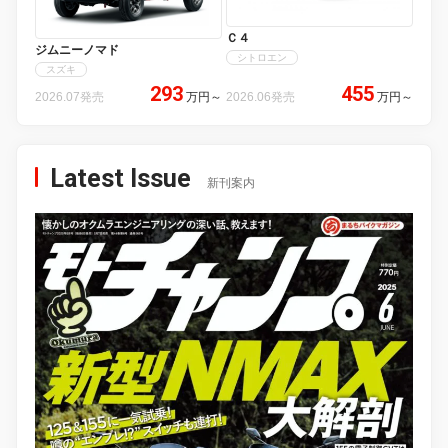
Ｃ４
ジムニーノマド
シトロエン
スズキ
293
455
2026.07発売
万円
～
2026.06発売
万円
～
Latest Issue
新刊案内