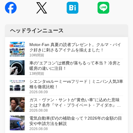
ヘッドラインニュース
Motor-Fan 真夏の読者プレゼント。クルマ・バイ
ク好きに刺さるアイテムを揃えました！
10時間前
車の“エアコン”は燃費が落ちるって本当？ 冷房と
暖房の違いに注目！
13時間前
シエンタvsルーミーvsフリード｜ミニバン人気3車
種を徹底比較！
2026.08.09
ガス・ヴァン・サントが“黄色い車”に込めた意味
とは？名作『マイ・プライベート・アイダホ』が
初のデジタルリマスター版で復活
2026.08.08
電気自動車(EV)の補助金って？2026年の金額の目
安や申請方法を解説
2026.08.08