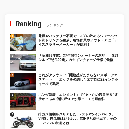
Ranking
ランキング
電源やバッテリー不要で、-1℃の飲めるシャーベッ
ト状ドリンクを生成。現場作業やアウトドアに「ア
イススラリーメーカー」が便利！
「昭和63年式、37年間ワンオーナーの意地！」S13
シルビアが400馬力のツインチャージ仕様で覚醒
これがクラウン!?「躍動感がたまらないスポーツエ
ステート！」エッジを強調したエアロに22インチホ
イールで武装
ホンダ新型「エレメント」で“まさかの観音開き”復
活か？ あの個性派SUVが帰ってくる可能性
排ガス規制をクリアした、2ストVツインバイク、
VINS。排気量は249.5cc、83HPを絞り出す。その
エンジンの技術とは