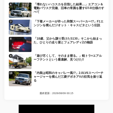
「壊れないハコスカを目指した結果…」エアコン＆
電動パワステ完備、旧車の常識を覆すGT-R仕様のす
べて
「下着メーカーが作った和製スーパーカー!?」F1エ
ンジンを積んだジオット・キャスピタという伝説
「18歳、父から譲り受けたS130」そこから始まっ
た、ひとりの走り屋とフェアレディZの物語
「遊び尽くして、そのまま寝る。」軽トラ×エアル
ーフテントという最適解、見つけた!!
「内装は昭和のキャバレー風!?」2.0LV6スーパーチ
ャージャーを積んだ三菱デボネアVの狂気を振り返
る
最終更新：2026/08/09 00:15