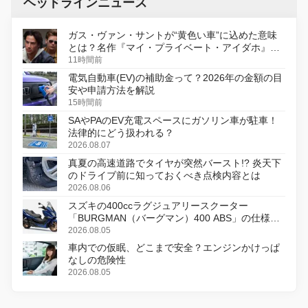
ヘッドラインニュース
ガス・ヴァン・サントが“黄色い車”に込めた意味
とは？名作『マイ・プライベート・アイダホ』が
初のデジタルリマスター版で復活
11時間前
電気自動車(EV)の補助金って？2026年の金額の目
安や申請方法を解説
15時間前
SAやPAのEV充電スペースにガソリン車が駐車！
法律的にどう扱われる？
2026.08.07
真夏の高速道路でタイヤが突然バースト!? 炎天下
のドライブ前に知っておくべき点検内容とは
2026.08.06
スズキの400ccラグジュアリースクーター
「BURGMAN（バーグマン）400 ABS」の仕様を
変更し、8月18日に発売
2026.08.05
車内での仮眠、どこまで安全？エンジンかけっぱ
なしの危険性
2026.08.05