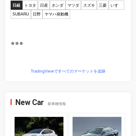
日経
トヨタ
日産
ホンダ
マツダ
スズキ
三菱
いすゞ
SUBARU
日野
ヤマハ発動機
TradingViewですべてのマーケットを追跡
New Car
新車種情報