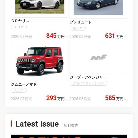
ＧＲヤリス
プレリュード
トヨタ
ホンダ
845
631
2026.08発売
万円
～
2026.08発売
万円
～
ジープ・アベンジャー
クライスラー・ジープ
ジムニーノマド
スズキ
293
585
2026.07発売
万円
～
2026.06発売
万円
～
Latest Issue
新刊案内