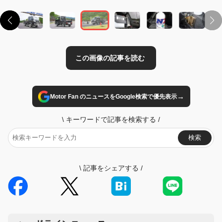
→
Motor Fan のニュースをGoogle検索で優先表示
\
キーワードで記事を検索する
/
検索
\
記事をシェアする
/