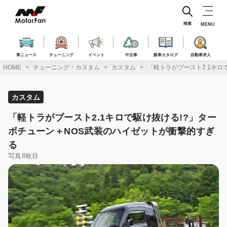
コ
ン
テ
検索
MENU
ン
ツ
へ
車ニュース
チューニング
イベント
中古車
新車カタログ
自動車求人
ス
HOME
チューニング・カスタム
カスタム
「軽トラがブースト2.1キロ
キ
ッ
プ
カスタム
「軽トラがブースト2.1キロで駆け抜ける!?」ター
ボチューン＋NOS武装のハイゼットが衝撃的すぎ
る
写真8枚目