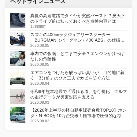
ヘッドラインニュース
真夏の高速道路でタイヤが突然バースト!? 炎天下
のドライブ前に知っておくべき点検内容とは
15時間前
スズキの400ccラグジュアリースクーター
「BURGMAN（バーグマン）400 ABS」の仕様を
変更し、8月18日に発売
2026.08.05
車内での仮眠、どこまで安全？エンジンかけっぱ
なしの危険性
2026.08.05
エアコンをつけたら酸っぱい臭いが…目的地に着
く「3分前」のひと工夫でカビを防ぐ方法
2026.08.04
令和8年熊本地震で「通れる道」を可視化、クルマ
の走行データが災害対応を支える
2026.08.03
【2026年上半期の軽自動車販売台数TOP10】ホン
ダ・N-BOXが10万台突破！軽市場で圧倒的な存在
感
2026.08.02