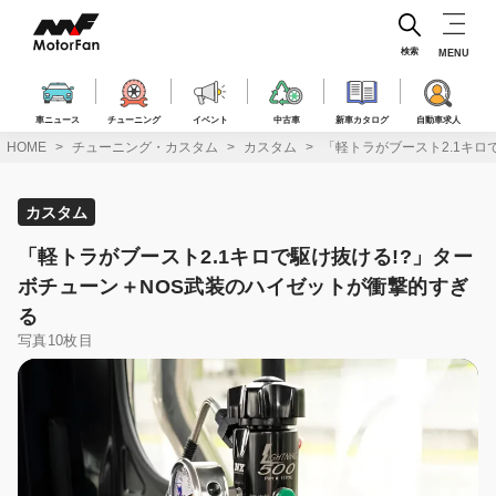
コ
ン
テ
検索
MENU
ン
ツ
へ
車ニュース
チューニング
イベント
中古車
新車カタログ
自動車求人
ス
HOME
チューニング・カスタム
カスタム
「軽トラがブースト2.1キロ
キ
ッ
プ
カスタム
「軽トラがブースト2.1キロで駆け抜ける!?」ター
ボチューン＋NOS武装のハイゼットが衝撃的すぎ
る
写真10枚目