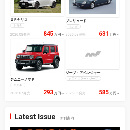
ＧＲヤリス
プレリュード
トヨタ
ホンダ
845
631
2026.08発売
万円
～
2026.08発売
万円
～
ジープ・アベンジャー
クライスラー・ジープ
ジムニーノマド
スズキ
293
585
2026.07発売
万円
～
2026.06発売
万円
～
Latest Issue
新刊案内