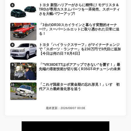
トヨタ 新型ハリアーがさらに精悍に! モデリスタ＆
TRDが専用カスタムパーツを一斉発売、スポーティ
さを大幅パワーアップ!
「3台のDR30スカイラインと暮らす変態的オーナ
ー!?」スーパーシルエットに取り憑かれた日常に迫
る！
トヨタ「ハイラックスサーフ」がマイナーチェンジ
で「スポーツ・ランナー」を230万円で3代目に追加
【今日は何の日？8月4日】
「”VR38DETTはボアアップできない”を覆す！」最
先端の溶射技術が切り拓くR35GT-Rチューンの未来
「これぞ国産ターボ黄金期の忘れ形見！」いすゞ初
代アスカ最終進化形を追う
最終更新：2026/08/07 00:08