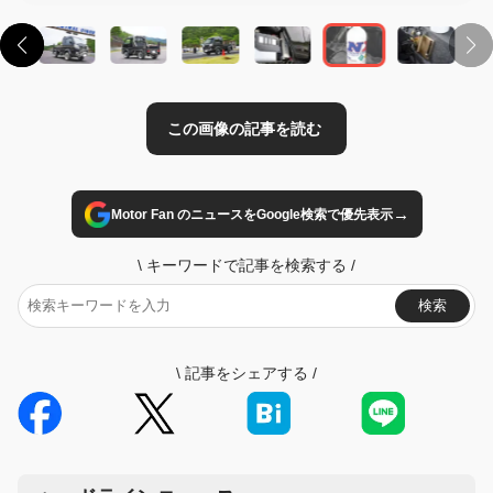
→
Motor Fan のニュースをGoogle検索で優先表示
\
キーワードで記事を検索する
/
検索
\
記事をシェアする
/