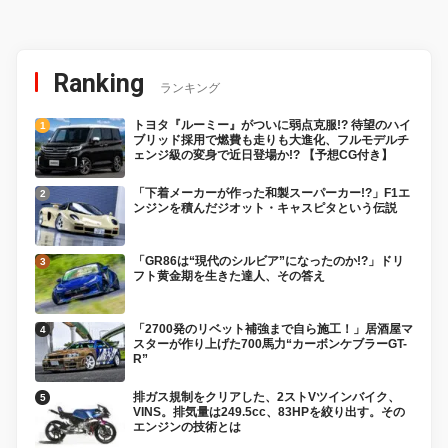
Ranking
ランキング
トヨタ『ルーミー』がついに弱点克服!? 待望のハイ
ブリッド採用で燃費も走りも大進化、フルモデルチ
ェンジ級の変身で近日登場か!? 【予想CG付き】
「下着メーカーが作った和製スーパーカー!?」F1エ
ンジンを積んだジオット・キャスピタという伝説
「GR86は“現代のシルビア”になったのか!?」ドリ
フト黄金期を生きた達人、その答え
「2700発のリベット補強まで自ら施工！」居酒屋マ
スターが作り上げた700馬力“カーボンケブラーGT-
R”
排ガス規制をクリアした、2ストVツインバイク、
VINS。排気量は249.5cc、83HPを絞り出す。その
エンジンの技術とは