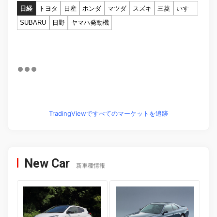
日経
トヨタ
日産
ホンダ
マツダ
スズキ
三菱
いすゞ
SUBARU
日野
ヤマハ発動機
TradingViewですべてのマーケットを追跡
New Car
新車種情報