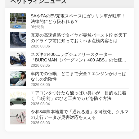
ヘッドラインニュース
SAやPAのEV充電スペースにガソリン車が駐車！
法律的にどう扱われる？
9時間前
真夏の高速道路でタイヤが突然バースト!? 炎天下
のドライブ前に知っておくべき点検内容とは
2026.08.06
スズキの400ccラグジュアリースクーター
「BURGMAN（バーグマン）400 ABS」の仕様を
変更し、8月18日に発売
2026.08.05
車内での仮眠、どこまで安全？エンジンかけっぱ
なしの危険性
2026.08.05
エアコンをつけたら酸っぱい臭いが…目的地に着
く「3分前」のひと工夫でカビを防ぐ方法
2026.08.04
令和8年熊本地震で「通れる道」を可視化、クルマ
の走行データが災害対応を支える
2026.08.03