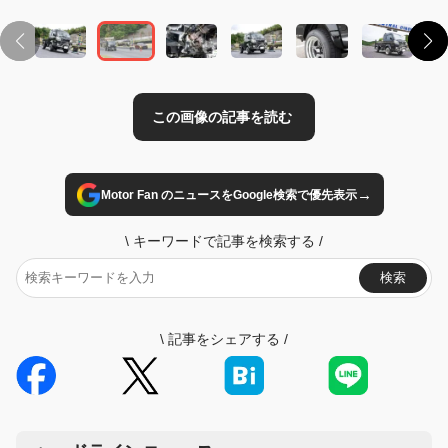
→
Motor Fan のニュースをGoogle検索で優先表示
\
キーワードで記事を検索する
/
検索
\
記事をシェアする
/