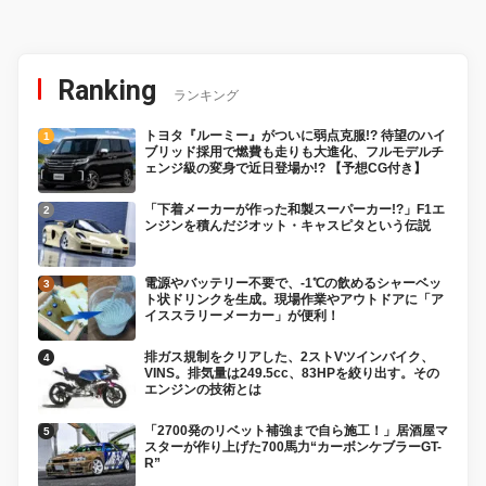
Ranking
ランキング
トヨタ『ルーミー』がついに弱点克服!? 待望のハイ
ブリッド採用で燃費も走りも大進化、フルモデルチ
ェンジ級の変身で近日登場か!? 【予想CG付き】
「下着メーカーが作った和製スーパーカー!?」F1エ
ンジンを積んだジオット・キャスピタという伝説
電源やバッテリー不要で、-1℃の飲めるシャーベッ
ト状ドリンクを生成。現場作業やアウトドアに「ア
イススラリーメーカー」が便利！
排ガス規制をクリアした、2ストVツインバイク、
VINS。排気量は249.5cc、83HPを絞り出す。その
エンジンの技術とは
「2700発のリベット補強まで自ら施工！」居酒屋マ
スターが作り上げた700馬力“カーボンケブラーGT-
R”