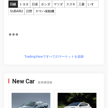
日経
トヨタ
日産
ホンダ
マツダ
スズキ
三菱
いすゞ
SUBARU
日野
ヤマハ発動機
TradingViewですべてのマーケットを追跡
New Car
新車種情報