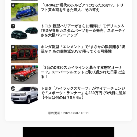
「GR86は“現代のシルビア”になったのか!?」ドリ
フト黄金期を生きた達人、その答え
トヨタ 新型ハリアーがさらに精悍に! モデリスタ＆
TRDが専用カスタムパーツを一斉発売、スポーティ
さを大幅パワーアップ!
ホンダ新型「エレメント」で“まさかの観音開き”復
活か？ あの個性派SUVが帰ってくる可能性
「3台のDR30スカイラインと暮らす変態的オーナ
ー!?」スーパーシルエットに取り憑かれた日常に迫
る！
トヨタ「ハイラックスサーフ」がマイナーチェンジ
で「スポーツ・ランナー」を230万円で3代目に追加
【今日は何の日？8月4日】
最終更新：2026/08/07 18:11