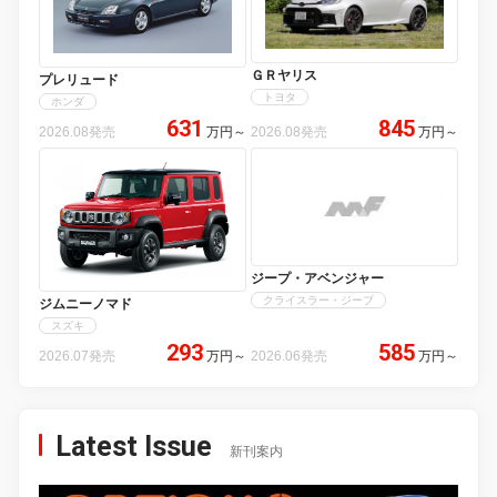
ＧＲヤリス
プレリュード
トヨタ
ホンダ
631
845
2026.08発売
万円
～
2026.08発売
万円
～
ジープ・アベンジャー
クライスラー・ジープ
ジムニーノマド
スズキ
293
585
2026.07発売
万円
～
2026.06発売
万円
～
Latest Issue
新刊案内