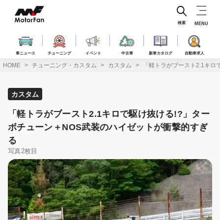
コ
ン
テ
検索
MENU
ン
ツ
へ
車ニュース
チューニング
イベント
中古車
新車カタログ
自動車求人
ス
HOME
チューニング・カスタム
カスタム
「軽トラがブースト2.1キロ
キ
ッ
プ
カスタム
「軽トラがブースト2.1キロで駆け抜ける!?」ター
ボチューン＋NOS武装のハイゼットが衝撃的すぎ
る
写真2枚目