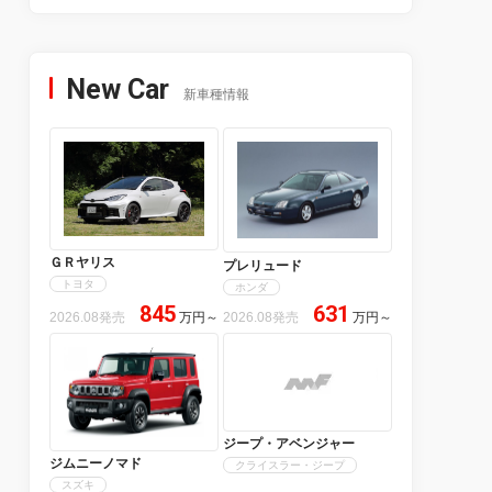
New Car
新車種情報
ＧＲヤリス
プレリュード
トヨタ
ホンダ
845
631
2026.08発売
万円
～
2026.08発売
万円
～
ジープ・アベンジャー
ジムニーノマド
クライスラー・ジープ
スズキ