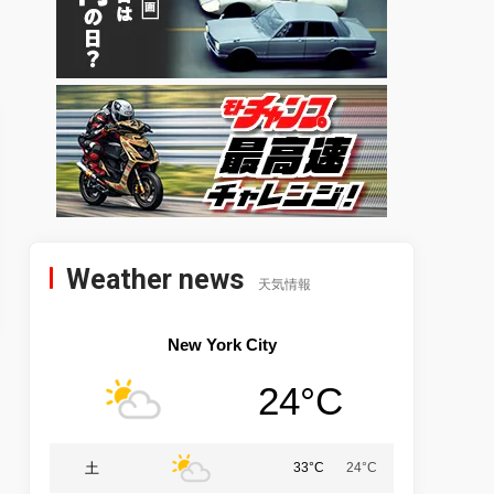
Weather news
天気情報
New York City
24°C
土
33°C
24°C