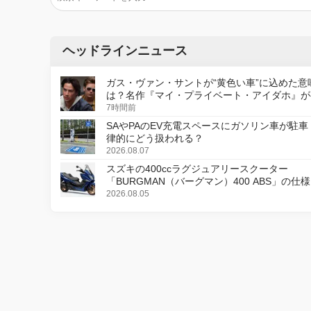
ヘッドラインニュース
ガス・ヴァン・サントが“黄色い車”に込めた意
は？名作『マイ・プライベート・アイダホ』が
デジタルリマスター版で復活
7時間前
SAやPAのEV充電スペースにガソリン車が駐車
律的にどう扱われる？
2026.08.07
スズキの400ccラグジュアリースクーター
「BURGMAN（バーグマン）400 ABS」の仕
更し、8月18日に発売
2026.08.05