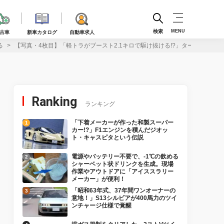
検索
MENU
古車
新車カタログ
自動車求人
る
【写真・4枚目】「軽トラがブースト2.1キロで駆け抜ける!?」ターボチュー
Ranking
ランキング
「下着メーカーが作った和製スーパー
カー!?」F1エンジンを積んだジオッ
ト・キャスピタという伝説
電源やバッテリー不要で、-1℃の飲める
シャーベット状ドリンクを生成。現場
作業やアウトドアに「アイススラリー
メーカー」が便利！
「昭和63年式、37年間ワンオーナーの
意地！」S13シルビアが400馬力のツイ
ンチャージ仕様で覚醒