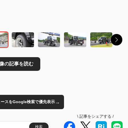
→
のニュースをGoogle検索で優先表示
\
記事をシェアする
/
検索