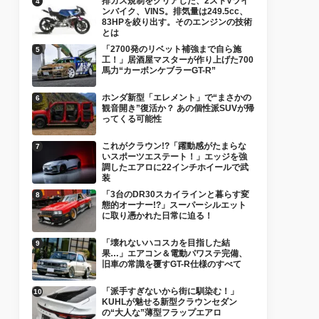
排ガス規制をクリアした、2ストVツイ
ンバイク、VINS。排気量は249.5cc、
83HPを絞り出す。そのエンジンの技術
とは
「2700発のリベット補強まで自ら施
工！」居酒屋マスターが作り上げた700
馬力“カーボンケブラーGT-R”
ホンダ新型「エレメント」で“まさかの
観音開き”復活か？ あの個性派SUVが帰
ってくる可能性
これがクラウン!?「躍動感がたまらな
いスポーツエステート！」エッジを強
調したエアロに22インチホイールで武
装
「3台のDR30スカイラインと暮らす変
態的オーナー!?」スーパーシルエット
に取り憑かれた日常に迫る！
「壊れないハコスカを目指した結
果…」エアコン＆電動パワステ完備、
旧車の常識を覆すGT-R仕様のすべて
「派手すぎないから街に馴染む！」
KUHLが魅せる新型クラウンセダン
の“大人な”薄型フラップエアロ