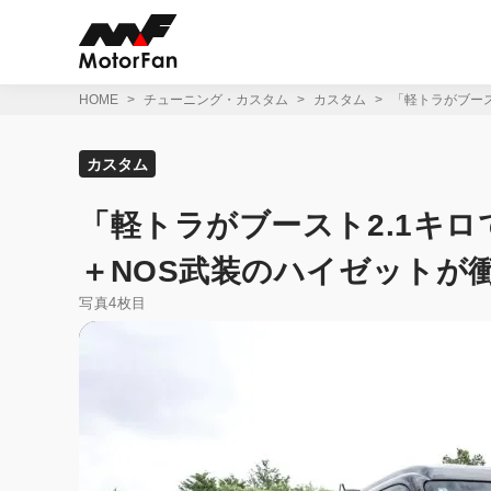
コ
ン
テ
ン
ツ
HOME
チューニング・カスタム
カスタム
「軽トラがブース
へ
ス
キ
カスタム
ッ
プ
「軽トラがブースト2.1キロ
＋NOS武装のハイゼットが
写真4枚目