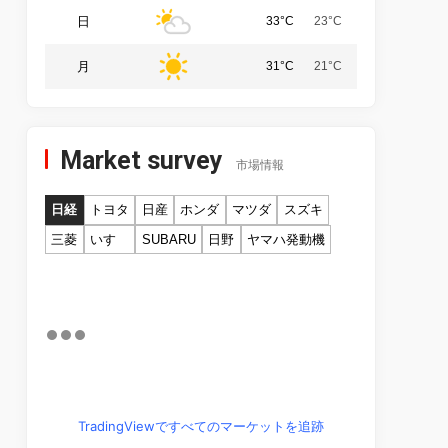
日
33°C
23°C
月
31°C
21°C
Market survey
市場情報
日経
トヨタ
日産
ホンダ
マツダ
スズキ
三菱
いすゞ
SUBARU
日野
ヤマハ発動機
TradingViewですべてのマーケットを追跡