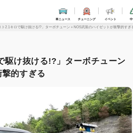
車ニュース
チューニング
イベント
中
ト2.1キロで駆け抜ける!?」ターボチューン＋NOS武装のハイゼットが衝撃的すぎ
で駆け抜ける!?」ターボチューン
衝撃的すぎる