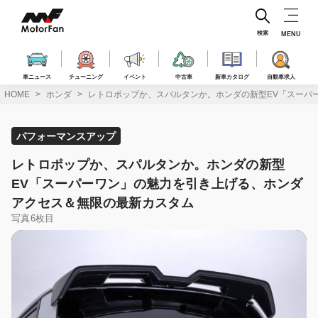
コ
ン
テ
検索
MENU
ン
ツ
へ
車ニュース
チューニング
イベント
中古車
新車カタログ
自動車求人
ス
HOME
ホンダ
レトロポップか、スパルタンか。ホンダの新型EV「スーパ
キ
ッ
プ
パフォーマンスアップ
レトロポップか、スパルタンか。ホンダの新型
EV「スーパーワン」の魅力を引き上げる、ホンダ
アクセス＆無限の最新カスタム
写真6枚目