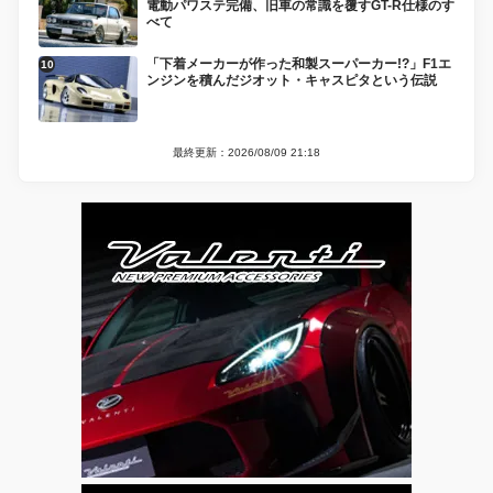
電動パワステ完備、旧車の常識を覆すGT-R仕様のす
べて
「下着メーカーが作った和製スーパーカー!?」F1エ
ンジンを積んだジオット・キャスピタという伝説
最終更新：2026/08/09 21:18