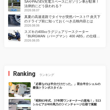
SAやPAのEV充電スペースにガソリン車が駐車！
法律的にどう扱われる？
2026.08.07
真夏の高速道路でタイヤが突然バースト!? 炎天下
のドライブ前に知っておくべき点検内容とは
2026.08.06
スズキの400ccラグジュアリースクーター
「BURGMAN（バーグマン）400 ABS」の仕様を
変更し、8月18日に発売
2026.08.05
Ranking
ランキング
「必要なのは半分だけだった。」荷台半分シェルの
最強トランポスタイル
「昭和63年式、37年間ワンオーナーの意地！」S13
シルビアが400馬力のツインチャージ仕様で覚醒