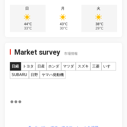
日
月
火
44°C
43°C
38°C
33°C
30°C
29°C
Market survey
市場情報
日経
トヨタ
日産
ホンダ
マツダ
スズキ
三菱
いすゞ
SUBARU
日野
ヤマハ発動機