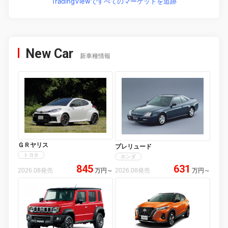
TradingViewですべてのマーケットを追跡
New Car
新車種情報
ＧＲヤリス
プレリュード
トヨタ
ホンダ
845
631
2026.08発売
万円
～
2026.08発売
万円
～