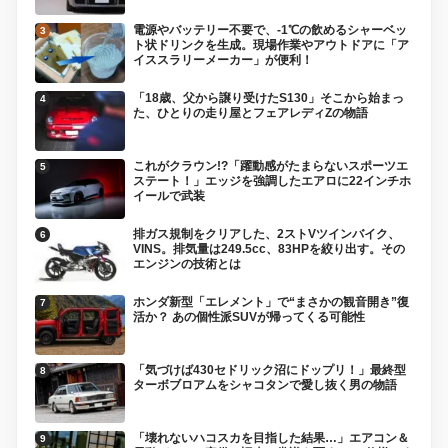
電源やバッテリー不要で、-1℃の飲めるシャーベッ
ト状ドリンクを生成。現場作業やアウトドアに「ア
イススラリーメーカー」が便利！
「18歳、父から譲り受けたS130」そこから始まっ
た、ひとりの走り屋とフェアレディZの物語
これがクラウン!?「躍動感がたまらないスポーツエ
ステート！」エッジを強調したエアロに22インチホ
イールで武装
排ガス規制をクリアした、2ストVツインバイク、
VINS。排気量は249.5cc、83HPを絞り出す。その
エンジンの技術とは
ホンダ新型「エレメント」で“まさかの観音開き”復
活か？ あの個性派SUVが帰ってくる可能性
「気づけば430セドリック沼にドップリ！」最終型
ターボブロアムをシャコタンで愛し抜く男の物語
「壊れないハコスカを目指した結果…」エアコン＆