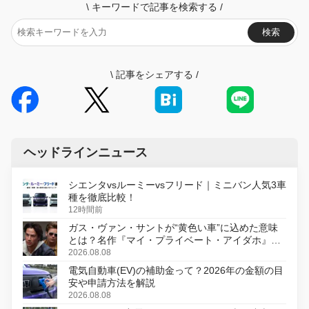
\
キーワードで記事を検索する
/
検索
\
記事をシェアする
/
ヘッドラインニュース
シエンタvsルーミーvsフリード｜ミニバン人気3車
種を徹底比較！
12時間前
ガス・ヴァン・サントが“黄色い車”に込めた意味
とは？名作『マイ・プライベート・アイダホ』が
初のデジタルリマスター版で復活
2026.08.08
電気自動車(EV)の補助金って？2026年の金額の目
安や申請方法を解説
2026.08.08