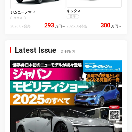
キックス
ジムニーノマド
日産
スズキ
293
300
2026.07発売
万円
～
2026.06発売
万円
～
Latest Issue
新刊案内