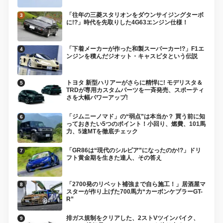
「往年の三菱スタリオンをダウンサイジングターボ
に!?」時代を先取りした4G63エンジン仕様！
「下着メーカーが作った和製スーパーカー!?」F1エ
ンジンを積んだジオット・キャスピタという伝説
トヨタ 新型ハリアーがさらに精悍に! モデリスタ＆
TRDが専用カスタムパーツを一斉発売、スポーティ
さを大幅パワーアップ!
「ジムニーノマド」の“弱点”は本当か？ 買う前に知
っておきたい5つのポイント！小回り、燃費、101馬
力、5速MTを徹底チェック
「GR86は“現代のシルビア”になったのか!?」ドリ
フト黄金期を生きた達人、その答え
「2700発のリベット補強まで自ら施工！」居酒屋マ
スターが作り上げた700馬力“カーボンケブラーGT-
R”
排ガス規制をクリアした、2ストVツインバイク、