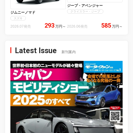
ジープ・アベンジャー
クライスラー・ジープ
ジムニーノマド
スズキ
293
585
2026.07発売
万円
～
2026.06発売
万円
～
Latest Issue
新刊案内