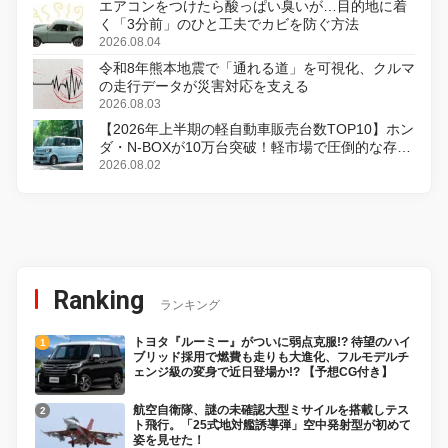
エアコンをつけたら酸っぱい臭いが…目的地に着
く「3分前」のひと工夫でカビを防ぐ方法
2026.08.04
令和8年熊本地震で「通れる道」を可視化、クルマ
の走行データが災害対応を支える
2026.08.03
【2026年上半期の軽自動車販売台数TOP10】ホン
ダ・N-BOXが10万台突破！軽市場で圧倒的な存在
感
2026.08.02
Ranking
ランキング
トヨタ『ルーミー』がついに弱点克服!? 待望のハイ
ブリッド採用で燃費も走りも大進化、フルモデルチ
ェンジ級の変身で近日登場か!? 【予想CG付き】
航空自衛隊、謎の未確認大型ミサイルを搭載しテス
ト飛行。「25式地対艦誘導弾」空中発射型が初めて
姿を見せた！