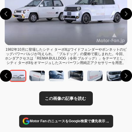
1982年10月に登場したシティ ターボIIはワイドフェンダーやボンネットのビ
ッグパワーバルジが与えられ、「ブルドッグ」の愛称で親しまれた。今回、
ホンダアクセスは「REIWA BULLDOG（令和 ブルドッグ）」をテーマとし、
この画像の記事を読む
シティ ターボIIをオマージュしたスーパーワン用純正アクセサリーを用意。
→
Motor Fan のニュースをGoogle検索で優先表示