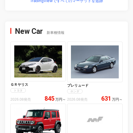
TradingViewですべてのマーケットを追跡
New Car
新車種情報
ＧＲヤリス
プレリュード
トヨタ
ホンダ
845
631
2026.08発売
万円
～
2026.08発売
万円
～