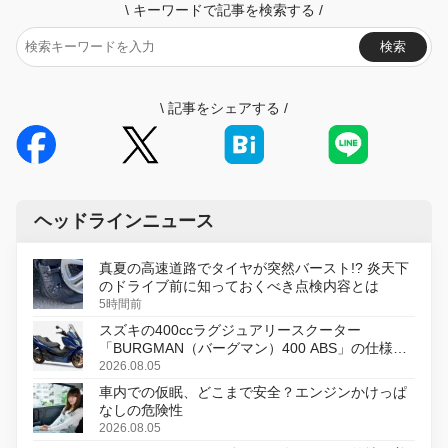
\
キーワードで記事を検索する
/
検索
\
記事をシェアする
/
ヘッドラインニュース
真夏の高速道路でタイヤが突然バースト!? 炎天下
のドライブ前に知っておくべき点検内容とは
5時間前
スズキの400ccラグジュアリースクーター
「BURGMAN（バーグマン）400 ABS」の仕様を
変更し、8月18日に発売
2026.08.05
車内での仮眠、どこまで安全？エンジンかけっぱ
なしの危険性
2026.08.05