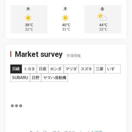
水
木
金
39°C
40°C
44°C
32°C
31°C
32°C
Market survey
市場情報
日経
トヨタ
日産
ホンダ
マツダ
スズキ
三菱
いすゞ
SUBARU
日野
ヤマハ発動機