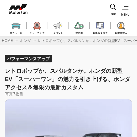
コ
ン
テ
検索
MENU
ン
ツ
へ
車ニュース
チューニング
イベント
中古車
新車カタログ
自動車求人
ス
HOME
ホンダ
レトロポップか、スパルタンか。ホンダの新型EV「スーパ
キ
ッ
プ
パフォーマンスアップ
レトロポップか、スパルタンか。ホンダの新型
EV「スーパーワン」の魅力を引き上げる、ホンダ
アクセス＆無限の最新カスタム
写真7枚目