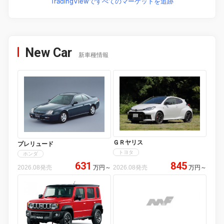
TradingViewですべてのマーケットを追跡
New Car
新車種情報
ＧＲヤリス
プレリュード
トヨタ
ホンダ
631
845
2026.08発売
万円
～
2026.08発売
万円
～