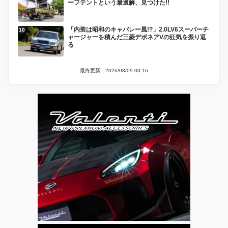
ーフテントという最適解、見つけた!!
「内装は昭和のキャバレー風!?」2.0LV6スーパーチ
ャージャーを積んだ三菱デボネアVの狂気を振り返
る
最終更新：2026/08/09 03:16