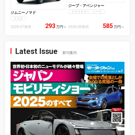
ジープ・アベンジャー
クライスラー・ジープ
ジムニーノマド
スズキ
293
585
2026.07発売
万円
～
2026.06発売
万円
～
Latest Issue
新刊案内