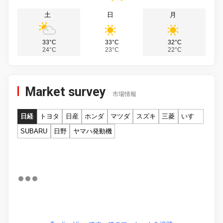
土
日
月
33°C
33°C
32°C
24°C
23°C
22°C
Market survey
市場情報
日経
トヨタ
日産
ホンダ
マツダ
スズキ
三菱
いすゞ
SUBARU
日野
ヤマハ発動機