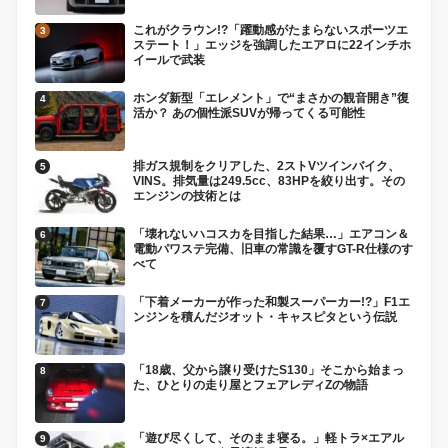
これがクラウン!?「躍動感がたまらないスポーツエ
ステート！」エッジを強調したエアロに22インチホ
イールで武装
ホンダ新型「エレメント」で“まさかの観音開き”復
活か？ あの個性派SUVが帰ってくる可能性
排ガス規制をクリアした、2ストVツインバイク、
VINS。排気量は249.5cc、83HPを絞り出す。その
エンジンの技術とは
「壊れないハコスカを目指した結果…」エアコン＆
電動パワステ完備、旧車の常識を覆すGT-R仕様のす
べて
「下着メーカーが作った和製スーパーカー!?」F1エ
ンジンを積んだジオット・キャスピタという伝説
「18歳、父から譲り受けたS130」そこから始まっ
た、ひとりの走り屋とフェアレディZの物語
「遊び尽くして、そのまま寝る。」軽トラ×エアル