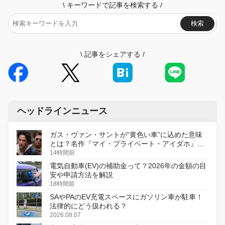
\
キーワードで記事を検索する
/
検索
\
記事をシェアする
/
ヘッドラインニュース
ガス・ヴァン・サントが“黄色い車”に込めた意味
とは？名作『マイ・プライベート・アイダホ』が
初のデジタルリマスター版で復活
14時間前
電気自動車(EV)の補助金って？2026年の金額の目
安や申請方法を解説
18時間前
SAやPAのEV充電スペースにガソリン車が駐車！
法律的にどう扱われる？
2026.08.07