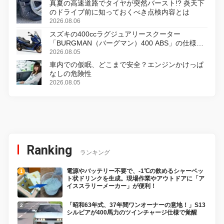
真夏の高速道路でタイヤが突然バースト!? 炎天下
のドライブ前に知っておくべき点検内容とは
2026.08.06
スズキの400ccラグジュアリースクーター
「BURGMAN（バーグマン）400 ABS」の仕様を
変更し、8月18日に発売
2026.08.05
車内での仮眠、どこまで安全？エンジンかけっぱ
なしの危険性
2026.08.05
Ranking
ランキング
電源やバッテリー不要で、-1℃の飲めるシャーベッ
ト状ドリンクを生成。現場作業やアウトドアに「ア
イススラリーメーカー」が便利！
「昭和63年式、37年間ワンオーナーの意地！」S13
シルビアが400馬力のツインチャージ仕様で覚醒