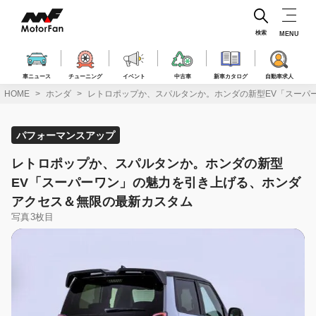
コ
ン
テ
検索
MENU
ン
ツ
へ
車ニュース
チューニング
イベント
中古車
新車カタログ
自動車求人
ス
HOME
ホンダ
レトロポップか、スパルタンか。ホンダの新型EV「スーパ
キ
ッ
プ
パフォーマンスアップ
レトロポップか、スパルタンか。ホンダの新型
EV「スーパーワン」の魅力を引き上げる、ホンダ
アクセス＆無限の最新カスタム
写真3枚目