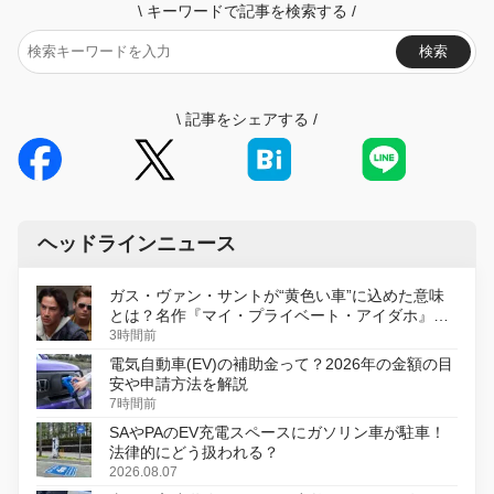
\
キーワードで記事を検索する
/
検索
\
記事をシェアする
/
ヘッドラインニュース
ガス・ヴァン・サントが“黄色い車”に込めた意味
とは？名作『マイ・プライベート・アイダホ』が
初のデジタルリマスター版で復活
3時間前
電気自動車(EV)の補助金って？2026年の金額の目
安や申請方法を解説
7時間前
SAやPAのEV充電スペースにガソリン車が駐車！
法律的にどう扱われる？
2026.08.07