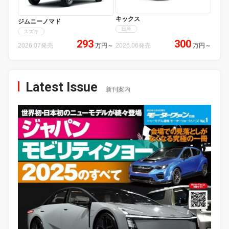
キックス
ジムニーノマド
日産
スズキ
293
300
2026.07発売
万円
～
2026.06発売
万円
～
Latest Issue
新刊案内