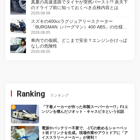
真夏の高速道路でタイヤが突然バースト!? 炎天下
のドライブ前に知っておくべき点検内容とは
2026.08.06
スズキの400ccラグジュアリースクーター
「BURGMAN（バーグマン）400 ABS」の仕様を
変更し、8月18日に発売
2026.08.05
車内での仮眠、どこまで安全？エンジンかけっぱ
なしの危険性
2026.08.05
Ranking
ランキング
「下着メーカーが作った和製スーパーカー!?」F1エ
ンジンを積んだジオット・キャスピタという伝説
電源やバッテリー不要で、-1℃の飲めるシャーベッ
ト状ドリンクを生成。現場作業やアウトドアに「ア
イススラリーメーカー」が便利！