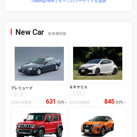
TradingViewですべてのマーケットを追跡
New Car
新車種情報
ＧＲヤリス
プレリュード
トヨタ
ホンダ
631
845
2026.08発売
万円
～
2026.08発売
万円
～