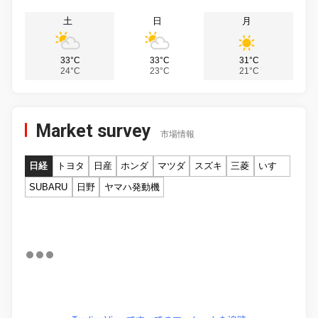
土
日
月
33°C
33°C
31°C
24°C
23°C
21°C
Market survey
市場情報
日経
トヨタ
日産
ホンダ
マツダ
スズキ
三菱
いすゞ
SUBARU
日野
ヤマハ発動機