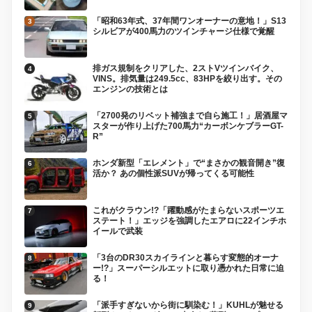
「昭和63年式、37年間ワンオーナーの意地！」S13
シルビアが400馬力のツインチャージ仕様で覚醒
排ガス規制をクリアした、2ストVツインバイク、
VINS。排気量は249.5cc、83HPを絞り出す。その
エンジンの技術とは
「2700発のリベット補強まで自ら施工！」居酒屋マ
スターが作り上げた700馬力“カーボンケブラーGT-
R”
ホンダ新型「エレメント」で“まさかの観音開き”復
活か？ あの個性派SUVが帰ってくる可能性
これがクラウン!?「躍動感がたまらないスポーツエ
ステート！」エッジを強調したエアロに22インチホ
イールで武装
「3台のDR30スカイラインと暮らす変態的オーナ
ー!?」スーパーシルエットに取り憑かれた日常に迫
る！
「派手すぎないから街に馴染む！」KUHLが魅せる