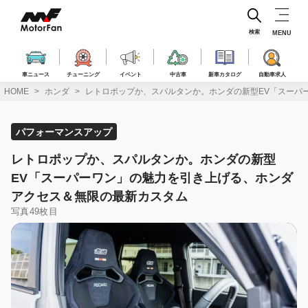
コ
ン
テ
検索
MENU
ン
ツ
へ
車ニュース
チューニング
イベント
中古車
新車カタログ
自動車求人
ス
HOME
ホンダ
レトロポップか、スパルタンか。ホンダの新型EV「スーパ
キ
ッ
プ
パフォーマンスアップ
レトロポップか、スパルタンか。ホンダの新型
EV「スーパーワン」の魅力を引き上げる、ホンダ
アクセス＆無限の最新カスタム
写真49枚目