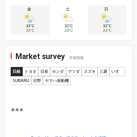
金
土
日
33°C
32°C
32°C
25°C
24°C
24°C
Market survey
市場情報
日経
トヨタ
日産
ホンダ
マツダ
スズキ
三菱
いすゞ
SUBARU
日野
ヤマハ発動機