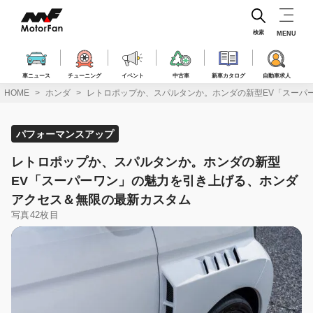
コ
ン
テ
検索
MENU
ン
ツ
へ
車ニュース
チューニング
イベント
中古車
新車カタログ
自動車求人
ス
HOME
ホンダ
レトロポップか、スパルタンか。ホンダの新型EV「スーパ
キ
ッ
プ
パフォーマンスアップ
レトロポップか、スパルタンか。ホンダの新型
EV「スーパーワン」の魅力を引き上げる、ホンダ
アクセス＆無限の最新カスタム
写真42枚目