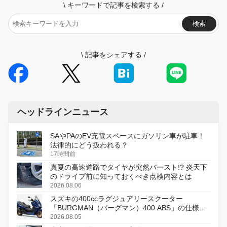
\
キーワードで記事を検索する
/
検索
\
記事をシェアする
/
ヘッドラインニュース
SAやPAのEV充電スペースにガソリン車が駐車！
法律的にどう扱われる？
17時間前
真夏の高速道路でタイヤが突然バースト!? 炎天下
のドライブ前に知っておくべき点検内容とは
2026.08.06
スズキの400ccラグジュアリースクーター
「BURGMAN（バーグマン）400 ABS」の仕様を
変更し、8月18日に発売
2026.08.05