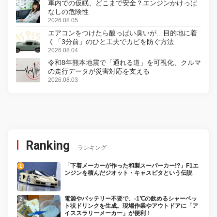
車内での仮眠、どこまで安全？エンジンかけっぱ
なしの危険性
2026.08.05
エアコンをつけたら酸っぱい臭いが…目的地に着
く「3分前」のひと工夫でカビを防ぐ方法
2026.08.04
令和8年熊本地震で「通れる道」を可視化、クルマ
の走行データが災害対応を支える
2026.08.03
Ranking
ランキング
「下着メーカーが作った和製スーパーカー!?」F1エ
ンジンを積んだジオット・キャスピタという伝説
電源やバッテリー不要で、-1℃の飲めるシャーベッ
ト状ドリンクを生成。現場作業やアウトドアに「ア
イススラリーメーカー」が便利！