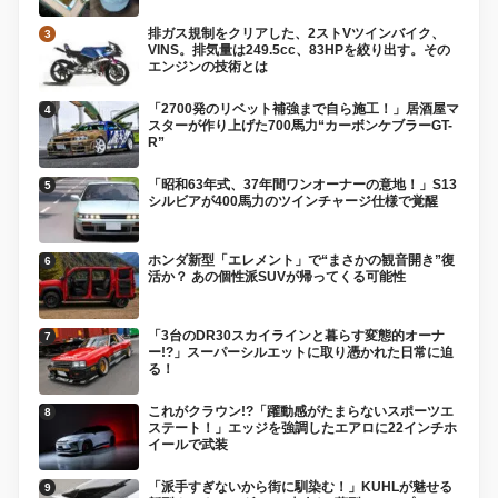
排ガス規制をクリアした、2ストVツインバイク、
VINS。排気量は249.5cc、83HPを絞り出す。その
エンジンの技術とは
「2700発のリベット補強まで自ら施工！」居酒屋マ
スターが作り上げた700馬力“カーボンケブラーGT-
R”
「昭和63年式、37年間ワンオーナーの意地！」S13
シルビアが400馬力のツインチャージ仕様で覚醒
ホンダ新型「エレメント」で“まさかの観音開き”復
活か？ あの個性派SUVが帰ってくる可能性
「3台のDR30スカイラインと暮らす変態的オーナ
ー!?」スーパーシルエットに取り憑かれた日常に迫
る！
これがクラウン!?「躍動感がたまらないスポーツエ
ステート！」エッジを強調したエアロに22インチホ
イールで武装
「派手すぎないから街に馴染む！」KUHLが魅せる