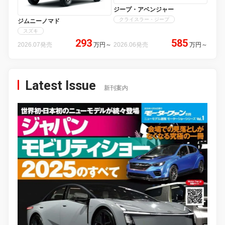
ジープ・アベンジャー
クライスラー・ジープ
ジムニーノマド
スズキ
293
585
2026.07発売
万円
～
2026.06発売
万円
～
Latest Issue
新刊案内