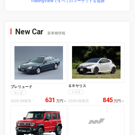
TradingViewですべてのマーケットを追跡
New Car
新車種情報
ＧＲヤリス
プレリュード
トヨタ
ホンダ
631
845
2026.08発売
万円
～
2026.08発売
万円
～