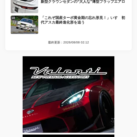
新型クラウンセダンの“大人な”薄型フラップエアロ
「これぞ国産ターボ黄金期の忘れ形見！」いすゞ初
代アスカ最終進化形を追う
最終更新：2026/08/08 02:12