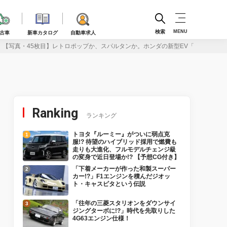
検索
MENU
古車
新車カタログ
自動車求人
【写真・45枚目】レトロポップか、スパルタンか。ホンダの新型EV「スーパー
Ranking
ランキング
トヨタ『ルーミー』がついに弱点克
服!? 待望のハイブリッド採用で燃費も
走りも大進化、フルモデルチェンジ級
の変身で近日登場か!? 【予想CG付き】
「下着メーカーが作った和製スーパー
カー!?」F1エンジンを積んだジオッ
ト・キャスピタという伝説
「往年の三菱スタリオンをダウンサイ
ジングターボに!?」時代を先取りした
4G63エンジン仕様！