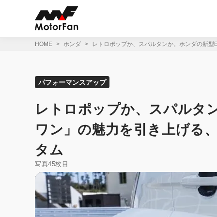
コ
ン
テ
ン
ツ
HOME
ホンダ
レトロポップか、スパルタンか。ホンダの新型
へ
ス
キ
ッ
パフォーマンスアップ
プ
レトロポップか、スパルタン
ワン」の魅力を引き上げる
タム
写真45枚目