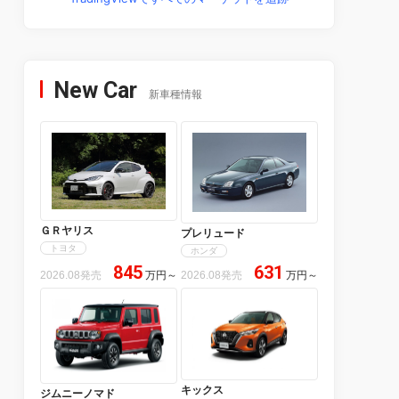
New Car
新車種情報
ＧＲヤリス
プレリュード
トヨタ
ホンダ
845
631
2026.08発売
万円
～
2026.08発売
万円
～
キックス
ジムニーノマド