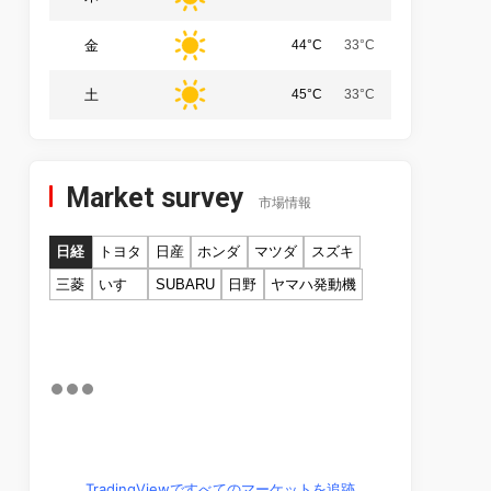
金
44°C
33°C
土
45°C
33°C
Market survey
市場情報
日経
トヨタ
日産
ホンダ
マツダ
スズキ
三菱
いすゞ
SUBARU
日野
ヤマハ発動機
TradingViewですべてのマーケットを追跡