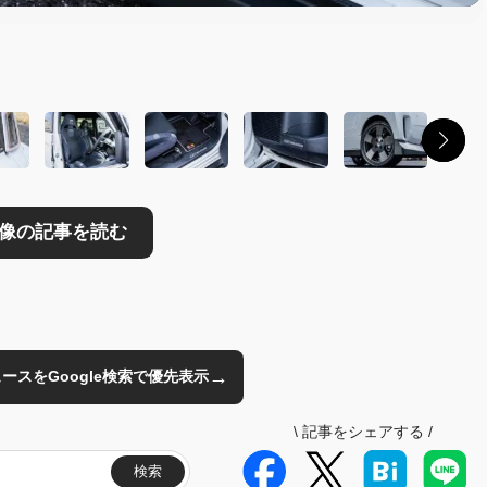
読む
→
のニュースをGoogle検索で優先表示
\
記事をシェアする
/
検索