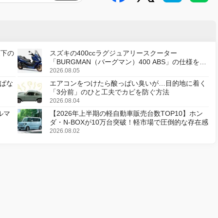
天下の
スズキの400ccラグジュアリースクーター
「BURGMAN（バーグマン）400 ABS」の仕様を変
更し、8月18日に発売
2026.08.05
ぱな
エアコンをつけたら酸っぱい臭いが…目的地に着く
「3分前」のひと工夫でカビを防ぐ方法
2026.08.04
ルマ
【2026年上半期の軽自動車販売台数TOP10】ホン
ダ・N-BOXが10万台突破！軽市場で圧倒的な存在感
2026.08.02