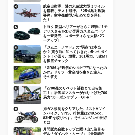
航空自衛隊、謎の未確認大型ミサイル
を搭載しテスト飛行。「25式地対艦誘
導弾」空中発射型が初めて姿を見せ
た！
トヨタ 新型ハリアーがさらに精悍に! モ
デリスタ＆TRDが専用カスタムパーツ
を一斉発売、スポーティさを大幅パワ
ーアップ!
「ジムニーノマド」の“弱点”は本当
か？ 買う前に知っておきたい5つのポイ
ント！小回り、燃費、101馬力、5速MT
を徹底チェック
「GR86は“現代のシルビア”になったの
か!?」ドリフト黄金期を生きた達人、
その答え
「2700発のリベット補強まで自ら施
工！」居酒屋マスターが作り上げた700
馬力“カーボンケブラーGT-R”
排ガス規制をクリアした、2ストVツイ
ンバイク、VINS。排気量は249.5cc、
83HPを絞り出す。そのエンジンの技術
とは
月間販売台数トップに躍り出た注目モ
デル「ダイハツ・ムーヴ」【最新軽自