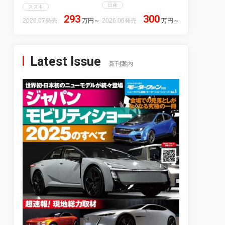
日産
スズキ
293
300
2026.07発売
万円
～
2026.06発売
万円
～
Latest Issue
新刊案内