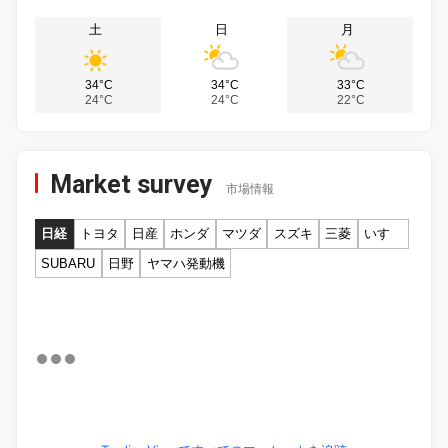
土
日
月
34°C
34°C
33°C
24°C
24°C
22°C
Market survey
市場情報
日経
トヨタ
日産
ホンダ
マツダ
スズキ
三菱
いすゞ
SUBARU
日野
ヤマハ発動機