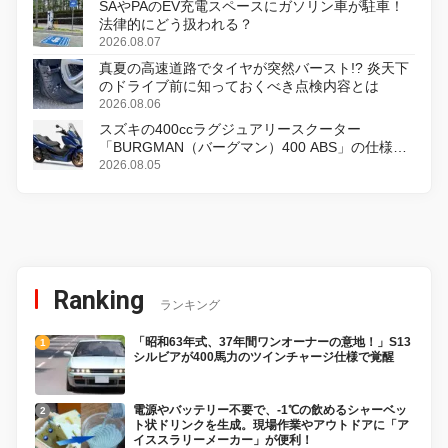
SAやPAのEV充電スペースにガソリン車が駐車！
法律的にどう扱われる？
2026.08.07
真夏の高速道路でタイヤが突然バースト!? 炎天下
のドライブ前に知っておくべき点検内容とは
2026.08.06
スズキの400ccラグジュアリースクーター
「BURGMAN（バーグマン）400 ABS」の仕様を
変更し、8月18日に発売
2026.08.05
Ranking
ランキング
「昭和63年式、37年間ワンオーナーの意地！」S13
シルビアが400馬力のツインチャージ仕様で覚醒
電源やバッテリー不要で、-1℃の飲めるシャーベッ
ト状ドリンクを生成。現場作業やアウトドアに「ア
イススラリーメーカー」が便利！