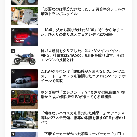
「必要なのは半分だけだった。」荷台半分シェルの
最強トランポスタイル
「18歳、父から譲り受けたS130」そこから始まっ
た、ひとりの走り屋とフェアレディZの物語
排ガス規制をクリアした、2ストVツインバイク、
VINS。排気量は249.5cc、83HPを絞り出す。その
エンジンの技術とは
これがクラウン!?「躍動感がたまらないスポーツエ
ステート！」エッジを強調したエアロに22インチホ
イールで武装
ホンダ新型「エレメント」で“まさかの観音開き”復
活か？ あの個性派SUVが帰ってくる可能性
「壊れないハコスカを目指した結果…」エアコン＆
電動パワステ完備、旧車の常識を覆すGT-R仕様のす
べて
「下着メーカーが作った和製スーパーカー!?」F1エ