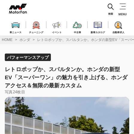
コ
ン
テ
検索
MENU
ン
ツ
へ
車ニュース
チューニング
イベント
中古車
新車カタログ
自動車求人
ス
HOME
ホンダ
レトロポップか、スパルタンか。ホンダの新型EV「スーパ
キ
ッ
プ
パフォーマンスアップ
レトロポップか、スパルタンか。ホンダの新型
EV「スーパーワン」の魅力を引き上げる、ホンダ
アクセス＆無限の最新カスタム
写真24枚目