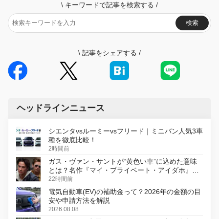
\
キーワードで記事を検索する
/
検索
\
記事をシェアする
/
ヘッドラインニュース
シエンタvsルーミーvsフリード｜ミニバン人気3車
種を徹底比較！
2時間前
ガス・ヴァン・サントが“黄色い車”に込めた意味
とは？名作『マイ・プライベート・アイダホ』が
初のデジタルリマスター版で復活
22時間前
電気自動車(EV)の補助金って？2026年の金額の目
安や申請方法を解説
2026.08.08