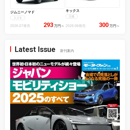
キックス
ジムニーノマド
日産
スズキ
293
300
2026.07発売
万円
～
2026.06発売
万円
～
Latest Issue
新刊案内