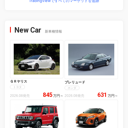
TradingViewですべてのマーケットを追跡
New Car
新車種情報
ＧＲヤリス
プレリュード
トヨタ
ホンダ
845
631
2026.08発売
万円
～
2026.08発売
万円
～