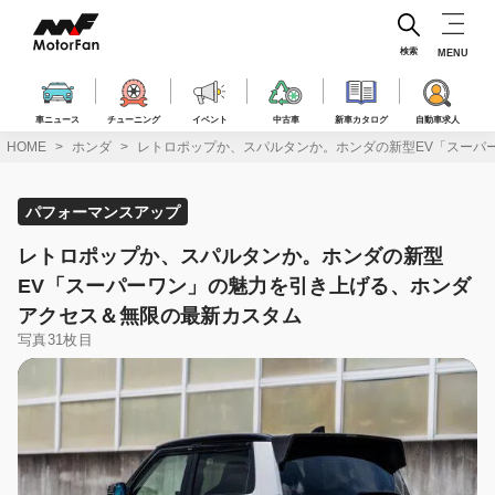
コ
ン
テ
検索
MENU
ン
ツ
へ
車ニュース
チューニング
イベント
中古車
新車カタログ
自動車求人
ス
HOME
ホンダ
レトロポップか、スパルタンか。ホンダの新型EV「スーパ
キ
ッ
プ
パフォーマンスアップ
レトロポップか、スパルタンか。ホンダの新型
EV「スーパーワン」の魅力を引き上げる、ホンダ
アクセス＆無限の最新カスタム
写真31枚目