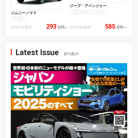
ジープ・アベンジャー
クライスラー・ジープ
ジムニーノマド
スズキ
293
585
2026.07発売
万円
～
2026.06発売
万円
～
Latest Issue
新刊案内