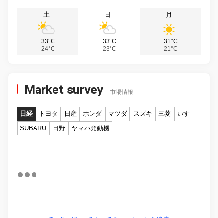
土
日
月
33°C
33°C
31°C
24°C
23°C
21°C
Market survey
市場情報
日経
トヨタ
日産
ホンダ
マツダ
スズキ
三菱
いすゞ
SUBARU
日野
ヤマハ発動機