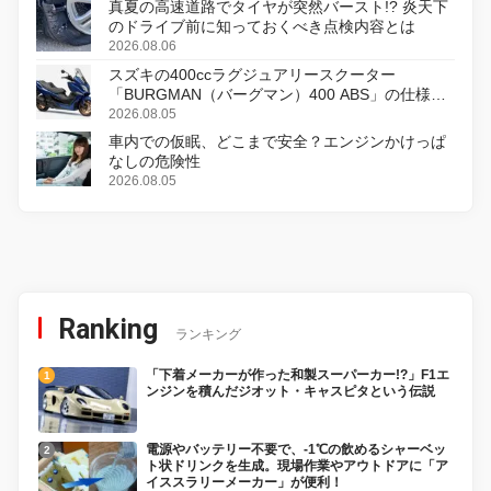
真夏の高速道路でタイヤが突然バースト!? 炎天下
のドライブ前に知っておくべき点検内容とは
2026.08.06
スズキの400ccラグジュアリースクーター
「BURGMAN（バーグマン）400 ABS」の仕様を
変更し、8月18日に発売
2026.08.05
車内での仮眠、どこまで安全？エンジンかけっぱ
なしの危険性
2026.08.05
Ranking
ランキング
「下着メーカーが作った和製スーパーカー!?」F1エ
ンジンを積んだジオット・キャスピタという伝説
電源やバッテリー不要で、-1℃の飲めるシャーベッ
ト状ドリンクを生成。現場作業やアウトドアに「ア
イススラリーメーカー」が便利！