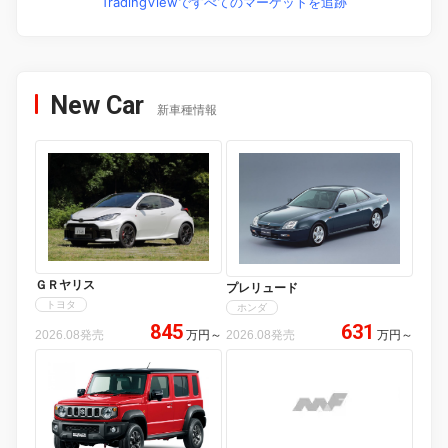
TradingViewですべてのマーケットを追跡
New Car
新車種情報
ＧＲヤリス
プレリュード
トヨタ
ホンダ
845
631
2026.08発売
万円
～
2026.08発売
万円
～