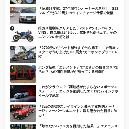
「昭和63年式、37年間ワンオーナーの意地！」S13
シルビアが400馬力のツインチャージ仕様で覚醒
排ガス規制をクリアした、2ストVツインバイク、
VINS。排気量は249.5cc、83HPを絞り出す。その
エンジンの技術とは
「2700発のリベット補強まで自ら施工！」居酒屋マ
スターが作り上げた700馬力“カーボンケブラーGT-
R”
ホンダ新型「エレメント」で“まさかの観音開き”復
活か？ あの個性派SUVが帰ってくる可能性
これがクラウン!?「躍動感がたまらないスポーツエ
ステート！」エッジを強調したエアロに22インチホ
イールで武装
「3台のDR30スカイラインと暮らす変態的オーナ
ー!?」スーパーシルエットに取り憑かれた日常に迫
る！
「壊れないハコスカを目指した結果…」エアコン＆