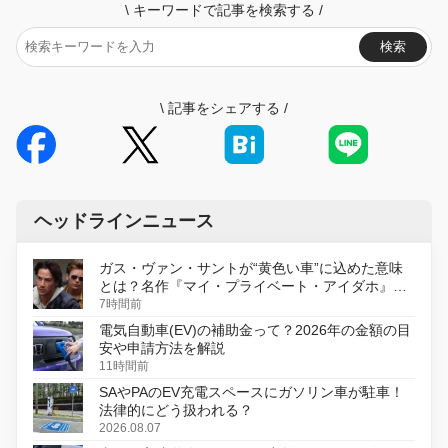
\
キーワードで記事を検索する
/
検索
\
記事をシェアする
/
ヘッドラインニュース
ガス・ヴァン・サントが“黄色い車”に込めた意味
とは？名作『マイ・プライベート・アイダホ』が
初のデジタルリマスター版で復活
7時間前
電気自動車(EV)の補助金って？2026年の金額の目
安や申請方法を解説
11時間前
SAやPAのEV充電スペースにガソリン車が駐車！
法律的にどう扱われる？
2026.08.07