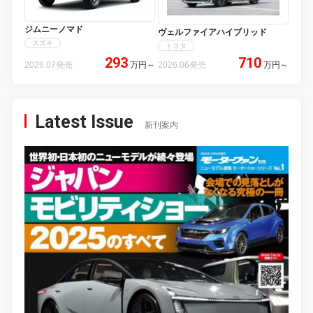
ジムニーノマド
ヴェルファイアハイブリッド
スズキ
トヨタ
293
710
2026.07発売
万円
～
2026.06発売
万円
～
Latest Issue
新刊案内