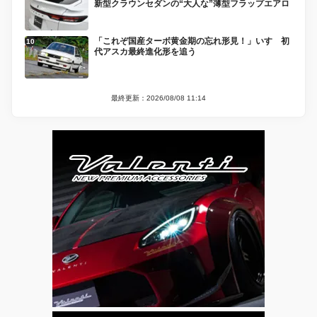
新型クラウンセダンの“大人な”薄型フラップエアロ
「これぞ国産ターボ黄金期の忘れ形見！」いすゞ初
代アスカ最終進化形を追う
最終更新：2026/08/08 11:14