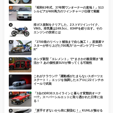
「昭和63年式、37年間ワンオーナーの意地！」S13
シルビアが400馬力のツインチャージ仕様で覚醒
排ガス規制をクリアした、2ストVツインバイク、
VINS。排気量は249.5cc、83HPを絞り出す。その
エンジンの技術とは
「2700発のリベット補強まで自ら施工！」居酒屋マ
スターが作り上げた700馬力“カーボンケブラーGT-
R”
ホンダ新型「エレメント」で“まさかの観音開き”復
活か？ あの個性派SUVが帰ってくる可能性
これがクラウン!?「躍動感がたまらないスポーツエ
ステート！」エッジを強調したエアロに22インチホ
イールで武装
「3台のDR30スカイラインと暮らす変態的オーナ
ー!?」スーパーシルエットに取り憑かれた日常に迫
る！
「派手すぎないから街に馴染む！」KUHLが魅せる