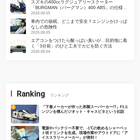
スズキの400ccラグジュアリースクーター
「BURGMAN（バーグマン）400 ABS」の仕様を
変更し、8月18日に発売
2026.08.05
車内での仮眠、どこまで安全？エンジンかけっぱ
なしの危険性
2026.08.05
エアコンをつけたら酸っぱい臭いが…目的地に着
く「3分前」のひと工夫でカビを防ぐ方法
2026.08.04
Ranking
ランキング
「下着メーカーが作った和製スーパーカー!?」F1エ
ンジンを積んだジオット・キャスピタという伝説
電源やバッテリー不要で、-1℃の飲めるシャーベッ
ト状ドリンクを生成。現場作業やアウトドアに「ア
イススラリーメーカー」が便利！