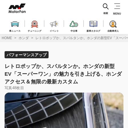
コ
ン
テ
検索
MENU
ン
ツ
へ
車ニュース
チューニング
イベント
中古車
新車カタログ
自動車求人
ス
HOME
ホンダ
レトロポップか、スパルタンか。ホンダの新型EV「スーパ
キ
ッ
プ
パフォーマンスアップ
レトロポップか、スパルタンか。ホンダの新型
EV「スーパーワン」の魅力を引き上げる、ホンダ
アクセス＆無限の最新カスタム
写真48枚目