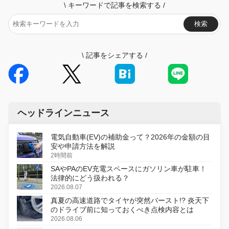
\
キーワードで記事を検索する
/
検索
\
記事をシェアする
/
ヘッドラインニュース
電気自動車(EV)の補助金って？2026年の金額の目
安や申請方法を解説
2時間前
SAやPAのEV充電スペースにガソリン車が駐車！
法律的にどう扱われる？
2026.08.07
真夏の高速道路でタイヤが突然バースト!? 炎天下
のドライブ前に知っておくべき点検内容とは
2026.08.06