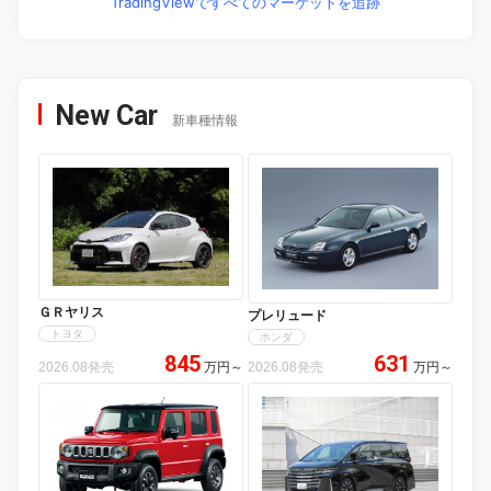
TradingViewですべてのマーケットを追跡
New Car
新車種情報
ＧＲヤリス
プレリュード
トヨタ
ホンダ
845
631
2026.08発売
万円
～
2026.08発売
万円
～