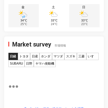
金
土
日
34°C
33°C
33°C
25°C
24°C
23°C
Market survey
市場情報
日経
トヨタ
日産
ホンダ
マツダ
スズキ
三菱
いすゞ
SUBARU
日野
ヤマハ発動機