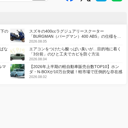
天下の
スズキの400ccラグジュアリースクーター
「BURGMAN（バーグマン）400 ABS」の仕様を変
更し、8月18日に発売
2026.08.05
ぱな
エアコンをつけたら酸っぱい臭いが…目的地に着く
「3分前」のひと工夫でカビを防ぐ方法
2026.08.04
ルマ
【2026年上半期の軽自動車販売台数TOP10】ホン
ダ・N-BOXが10万台突破！軽市場で圧倒的な存在感
2026.08.02