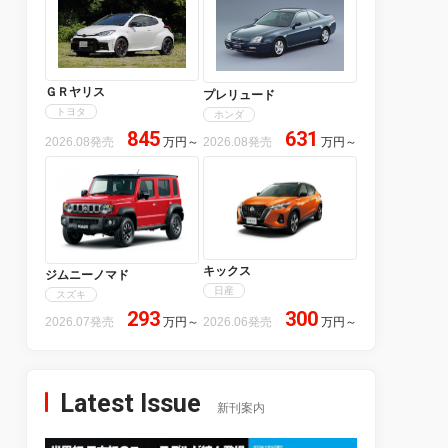
ＧＲヤリス
プレリュード
トヨタ
ホンダ
845
631
2026.08発売
万円
～
2026.08発売
万円
～
キックス
ジムニーノマド
日産
スズキ
293
300
2026.07発売
万円
～
2026.06発売
万円
～
Latest Issue
新刊案内