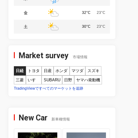
金
32°C
23°C
土
30°C
23°C
Market survey
市場情報
日経
トヨタ
日産
ホンダ
マツダ
スズキ
三菱
いすゞ
SUBARU
日野
ヤマハ発動機
TradingViewですべてのマーケットを追跡
New Car
新車種情報