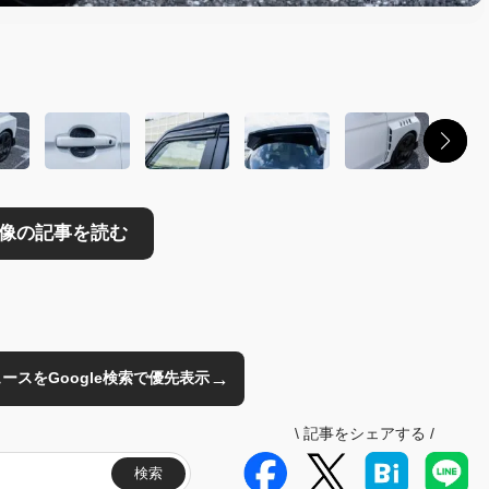
読む
→
のニュースをGoogle検索で優先表示
\
記事をシェアする
/
検索