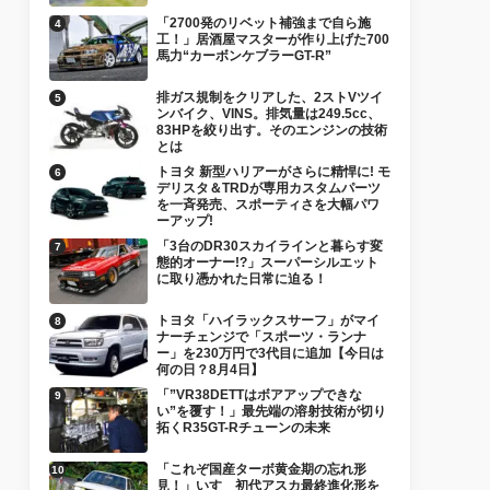
「2700発のリベット補強まで自ら施
工！」居酒屋マスターが作り上げた700
馬力“カーボンケブラーGT-R”
排ガス規制をクリアした、2ストVツイ
ンバイク、VINS。排気量は249.5cc、
83HPを絞り出す。そのエンジンの技術
とは
トヨタ 新型ハリアーがさらに精悍に! モ
デリスタ＆TRDが専用カスタムパーツ
を一斉発売、スポーティさを大幅パワ
ーアップ!
「3台のDR30スカイラインと暮らす変
態的オーナー!?」スーパーシルエット
に取り憑かれた日常に迫る！
トヨタ「ハイラックスサーフ」がマイ
ナーチェンジで「スポーツ・ランナ
ー」を230万円で3代目に追加【今日は
何の日？8月4日】
「”VR38DETTはボアアップできな
い”を覆す！」最先端の溶射技術が切り
拓くR35GT-Rチューンの未来
「これぞ国産ターボ黄金期の忘れ形
見！」いすゞ初代アスカ最終進化形を