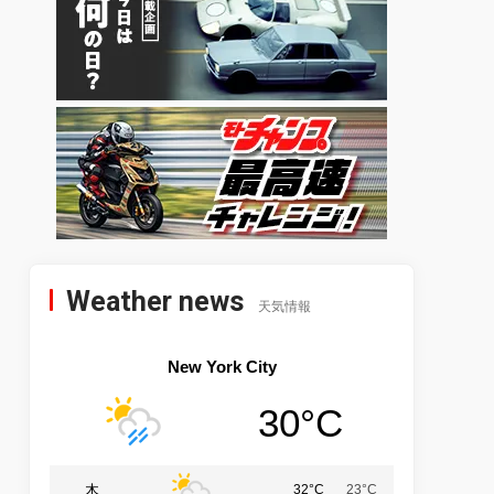
Weather news
天気情報
New York City
30°C
木
32°C
23°C