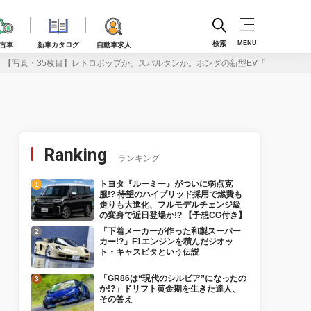
検索
MENU
古車
新車カタログ
自動車求人
【写真・35枚目】レトロポップか、スパルタンか。ホンダの新型EV「スーパー
Ranking
ランキング
トヨタ『ルーミー』がついに弱点克
服!? 待望のハイブリッド採用で燃費も
走りも大進化、フルモデルチェンジ級
の変身で近日登場か!? 【予想CG付き】
「下着メーカーが作った和製スーパー
カー!?」F1エンジンを積んだジオッ
ト・キャスピタという伝説
「GR86は“現代のシルビア”になったの
か!?」ドリフト黄金期を生きた達人、
その答え