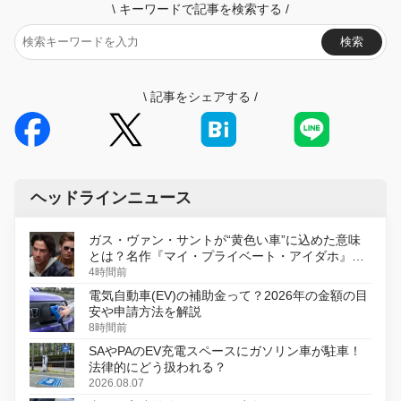
\
キーワードで記事を検索する
/
検索
\
記事をシェアする
/
ヘッドラインニュース
ガス・ヴァン・サントが“黄色い車”に込めた意味
とは？名作『マイ・プライベート・アイダホ』が
初のデジタルリマスター版で復活
4時間前
電気自動車(EV)の補助金って？2026年の金額の目
安や申請方法を解説
8時間前
SAやPAのEV充電スペースにガソリン車が駐車！
法律的にどう扱われる？
2026.08.07