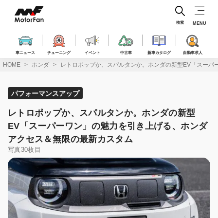
コ
ン
テ
検索
MENU
ン
ツ
へ
車ニュース
チューニング
イベント
中古車
新車カタログ
自動車求人
ス
HOME
ホンダ
レトロポップか、スパルタンか。ホンダの新型EV「スーパ
キ
ッ
プ
パフォーマンスアップ
レトロポップか、スパルタンか。ホンダの新型
EV「スーパーワン」の魅力を引き上げる、ホンダ
アクセス＆無限の最新カスタム
写真30枚目