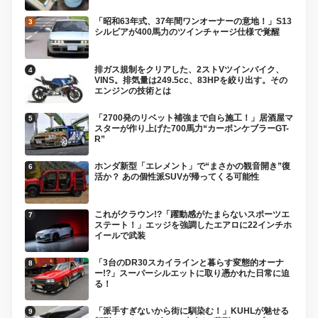
「昭和63年式、37年間ワンオーナーの意地！」S13
シルビアが400馬力のツインチャージ仕様で覚醒
排ガス規制をクリアした、2ストVツインバイク、
VINS。排気量は249.5cc、83HPを絞り出す。その
エンジンの技術とは
「2700発のリベット補強まで自ら施工！」居酒屋マ
スターが作り上げた700馬力“カーボンケブラーGT-
R”
ホンダ新型「エレメント」で“まさかの観音開き”復
活か？ あの個性派SUVが帰ってくる可能性
これがクラウン!?「躍動感がたまらないスポーツエ
ステート！」エッジを強調したエアロに22インチホ
イールで武装
「3台のDR30スカイラインと暮らす変態的オーナ
ー!?」スーパーシルエットに取り憑かれた日常に迫
る！
「派手すぎないから街に馴染む！」KUHLが魅せる