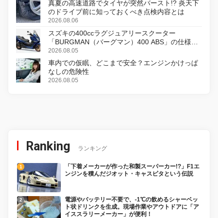
真夏の高速道路でタイヤが突然バースト!? 炎天下
のドライブ前に知っておくべき点検内容とは
2026.08.06
スズキの400ccラグジュアリースクーター
「BURGMAN（バーグマン）400 ABS」の仕様を
変更し、8月18日に発売
2026.08.05
車内での仮眠、どこまで安全？エンジンかけっぱ
なしの危険性
2026.08.05
Ranking
ランキング
「下着メーカーが作った和製スーパーカー!?」F1エ
ンジンを積んだジオット・キャスピタという伝説
電源やバッテリー不要で、-1℃の飲めるシャーベッ
ト状ドリンクを生成。現場作業やアウトドアに「ア
イススラリーメーカー」が便利！