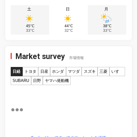
土
日
月
45°C
44°C
38°C
33°C
32°C
33°C
Market survey
市場情報
日経
トヨタ
日産
ホンダ
マツダ
スズキ
三菱
いすゞ
SUBARU
日野
ヤマハ発動機