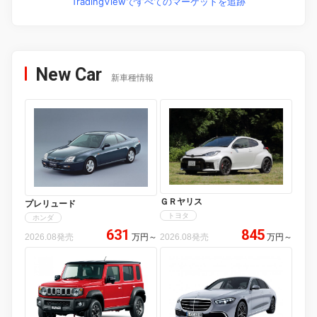
TradingViewですべてのマーケットを追跡
New Car
新車種情報
ＧＲヤリス
プレリュード
トヨタ
ホンダ
631
845
2026.08発売
万円
～
2026.08発売
万円
～