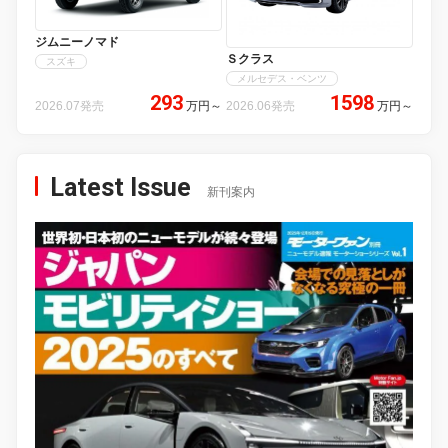
ジムニーノマド
Ｓクラス
スズキ
メルセデス・ベンツ
293
1598
2026.07発売
万円
～
2026.06発売
万円
～
Latest Issue
新刊案内