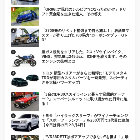
「GR86は“現代のシルビア”になったのか!?」ドリ
フト黄金期を生きた達人、その答え
「2700発のリベット補強まで自ら施工！」居酒屋マ
スターが作り上げた700馬力“カーボンケブラーGT-
R”
排ガス規制をクリアした、2ストVツインバイク、
VINS。排気量は249.5cc、83HPを絞り出す。その
エンジンの技術とは
トヨタ 新型ハリアーがさらに精悍に! モデリスタ＆
TRDが専用カスタムパーツを一斉発売、スポーティ
さを大幅パワーアップ!
「3台のDR30スカイラインと暮らす変態的オーナ
ー!?」スーパーシルエットに取り憑かれた日常に迫
る！
トヨタ「ハイラックスサーフ」がマイナーチェンジ
で「スポーツ・ランナー」を230万円で3代目に追加
【今日は何の日？8月4日】
「”VR38DETTはボアアップできない”を覆す！」最