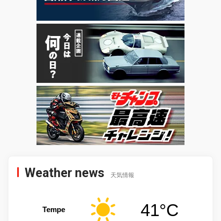
Weather news
天気情報
41°C
Tempe