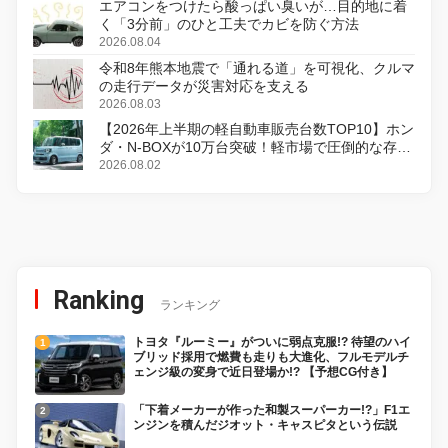
エアコンをつけたら酸っぱい臭いが…目的地に着
く「3分前」のひと工夫でカビを防ぐ方法
2026.08.04
令和8年熊本地震で「通れる道」を可視化、クルマ
の走行データが災害対応を支える
2026.08.03
【2026年上半期の軽自動車販売台数TOP10】ホン
ダ・N-BOXが10万台突破！軽市場で圧倒的な存在
感
2026.08.02
Ranking
ランキング
トヨタ『ルーミー』がついに弱点克服!? 待望のハイ
ブリッド採用で燃費も走りも大進化、フルモデルチ
ェンジ級の変身で近日登場か!? 【予想CG付き】
「下着メーカーが作った和製スーパーカー!?」F1エ
ンジンを積んだジオット・キャスピタという伝説