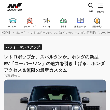
コ
ン
テ
検索
MENU
ン
ツ
へ
車ニュース
チューニング
イベント
中古車
新車カタログ
自動車求人
ス
HOME
ホンダ
レトロポップか、スパルタンか。ホンダの新型EV「スーパ
キ
ッ
プ
パフォーマンスアップ
レトロポップか、スパルタンか。ホンダの新型
EV「スーパーワン」の魅力を引き上げる、ホンダ
アクセス＆無限の最新カスタム
写真29枚目