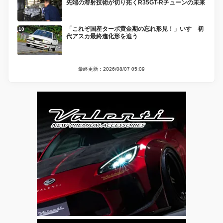
先端の溶射技術が切り拓くR35GT-Rチューンの未来
「これぞ国産ターボ黄金期の忘れ形見！」いすゞ初
代アスカ最終進化形を追う
最終更新：2026/08/07 05:09