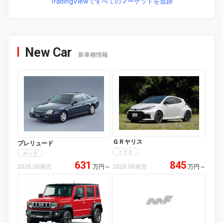
TradingViewですべてのマーケットを追跡
New Car
新車種情報
ＧＲヤリス
プレリュード
トヨタ
ホンダ
631
845
2026.08発売
万円
～
2026.08発売
万円
～