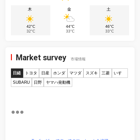
木
金
土
42°C
44°C
46°C
32°C
33°C
33°C
Market survey
市場情報
日経
トヨタ
日産
ホンダ
マツダ
スズキ
三菱
いすゞ
SUBARU
日野
ヤマハ発動機