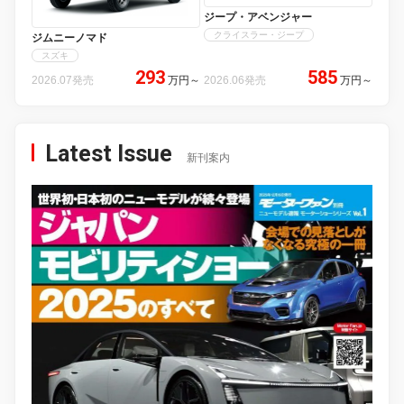
ジープ・アベンジャー
クライスラー・ジープ
ジムニーノマド
スズキ
293
585
2026.07発売
万円
～
2026.06発売
万円
～
Latest Issue
新刊案内