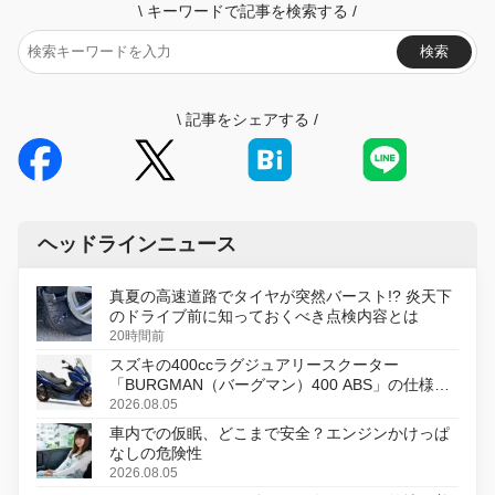
\
キーワードで記事を検索する
/
検索
\
記事をシェアする
/
ヘッドラインニュース
真夏の高速道路でタイヤが突然バースト!? 炎天下
のドライブ前に知っておくべき点検内容とは
20時間前
スズキの400ccラグジュアリースクーター
「BURGMAN（バーグマン）400 ABS」の仕様を
変更し、8月18日に発売
2026.08.05
車内での仮眠、どこまで安全？エンジンかけっぱ
なしの危険性
2026.08.05