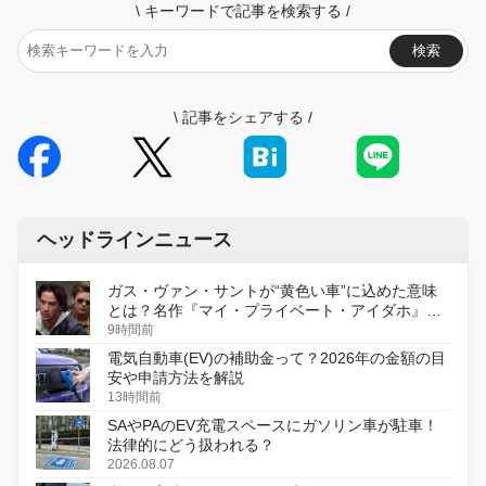
\
キーワードで記事を検索する
/
検索
\
記事をシェアする
/
ヘッドラインニュース
ガス・ヴァン・サントが“黄色い車”に込めた意味
とは？名作『マイ・プライベート・アイダホ』が
初のデジタルリマスター版で復活
9時間前
電気自動車(EV)の補助金って？2026年の金額の目
安や申請方法を解説
13時間前
SAやPAのEV充電スペースにガソリン車が駐車！
法律的にどう扱われる？
2026.08.07