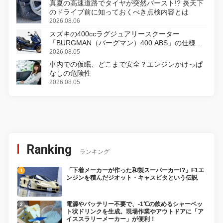
真夏の高速道路でタイヤが突然バースト!? 炎天下
のドライブ前に知っておくべき点検内容とは
2026.08.06
スズキの400ccラグジュアリースクーター
「BURGMAN（バーグマン）400 ABS」の仕様を
変更し、8月18日に発売
2026.08.05
車内での仮眠、どこまで安全？エンジンかけっぱ
なしの危険性
2026.08.05
Ranking
ランキング
「下着メーカーが作った和製スーパーカー!?」F1エ
ンジンを積んだジオット・キャスピタという伝説
電源やバッテリー不要で、-1℃の飲めるシャーベッ
ト状ドリンクを生成。現場作業やアウトドアに「ア
イススラリーメーカー」が便利！