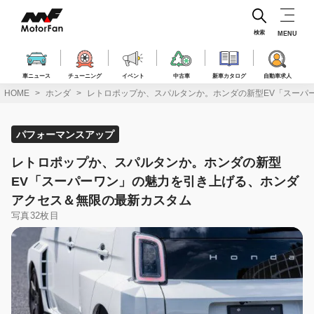
コ
ン
テ
検索
MENU
ン
ツ
へ
車ニュース
チューニング
イベント
中古車
新車カタログ
自動車求人
ス
HOME
ホンダ
レトロポップか、スパルタンか。ホンダの新型EV「スーパ
キ
ッ
プ
パフォーマンスアップ
レトロポップか、スパルタンか。ホンダの新型
EV「スーパーワン」の魅力を引き上げる、ホンダ
アクセス＆無限の最新カスタム
写真32枚目