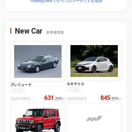
TradingViewですべてのマーケットを追跡
New Car
新車種情報
ＧＲヤリス
プレリュード
トヨタ
ホンダ
631
845
2026.08発売
万円
～
2026.08発売
万円
～