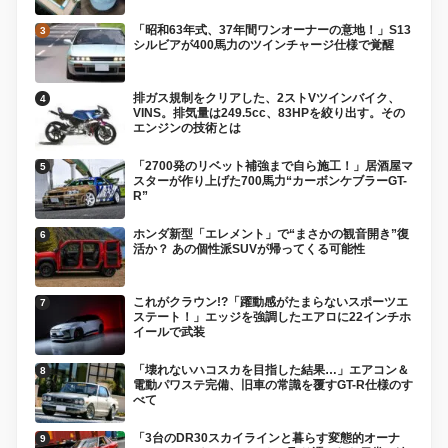
「昭和63年式、37年間ワンオーナーの意地！」S13
シルビアが400馬力のツインチャージ仕様で覚醒
排ガス規制をクリアした、2ストVツインバイク、
VINS。排気量は249.5cc、83HPを絞り出す。その
エンジンの技術とは
「2700発のリベット補強まで自ら施工！」居酒屋マ
スターが作り上げた700馬力“カーボンケブラーGT-
R”
ホンダ新型「エレメント」で“まさかの観音開き”復
活か？ あの個性派SUVが帰ってくる可能性
これがクラウン!?「躍動感がたまらないスポーツエ
ステート！」エッジを強調したエアロに22インチホ
イールで武装
「壊れないハコスカを目指した結果…」エアコン＆
電動パワステ完備、旧車の常識を覆すGT-R仕様のす
べて
「3台のDR30スカイラインと暮らす変態的オーナ