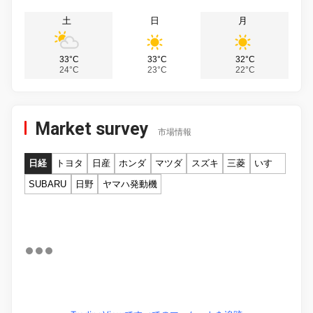
土
日
月
33°C
33°C
32°C
24°C
23°C
22°C
Market survey
市場情報
日経
トヨタ
日産
ホンダ
マツダ
スズキ
三菱
いすゞ
SUBARU
日野
ヤマハ発動機