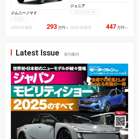
ジュニア
アルファロメオ
ジムニーノマド
スズキ
293
447
2026.07発売
万円
～
2026.06発売
万円
～
Latest Issue
新刊案内