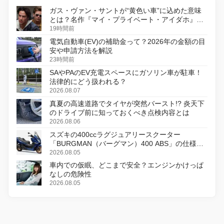
ガス・ヴァン・サントが“黄色い車”に込めた意味
とは？名作『マイ・プライベート・アイダホ』が
初のデジタルリマスター版で復活
19時間前
電気自動車(EV)の補助金って？2026年の金額の目
安や申請方法を解説
23時間前
SAやPAのEV充電スペースにガソリン車が駐車！
法律的にどう扱われる？
2026.08.07
真夏の高速道路でタイヤが突然バースト!? 炎天下
のドライブ前に知っておくべき点検内容とは
2026.08.06
スズキの400ccラグジュアリースクーター
「BURGMAN（バーグマン）400 ABS」の仕様を
変更し、8月18日に発売
2026.08.05
車内での仮眠、どこまで安全？エンジンかけっぱ
なしの危険性
2026.08.05