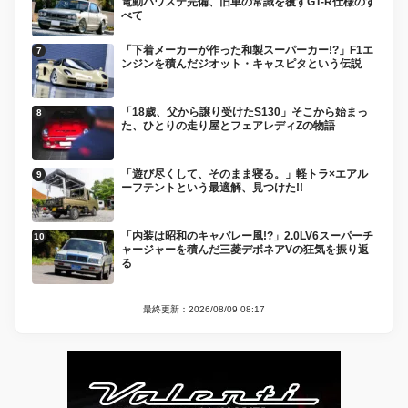
電動パワステ完備、旧車の常識を覆すGT-R仕様のす
べて
「下着メーカーが作った和製スーパーカー!?」F1エ
ンジンを積んだジオット・キャスピタという伝説
「18歳、父から譲り受けたS130」そこから始まっ
た、ひとりの走り屋とフェアレディZの物語
「遊び尽くして、そのまま寝る。」軽トラ×エアル
ーフテントという最適解、見つけた!!
「内装は昭和のキャバレー風!?」2.0LV6スーパーチ
ャージャーを積んだ三菱デボネアVの狂気を振り返
る
最終更新：2026/08/09 08:17