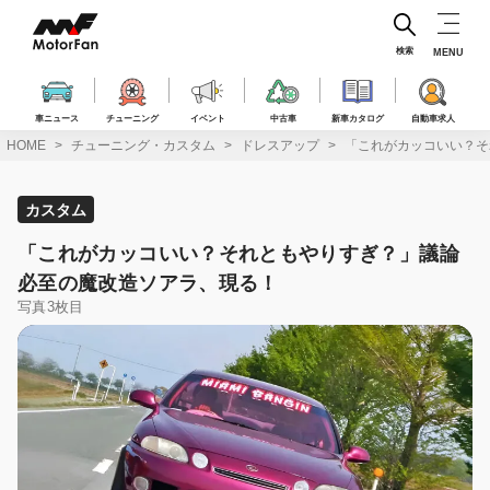
コ
ン
テ
検索
MENU
ン
ツ
へ
車ニュース
チューニング
イベント
中古車
新車カタログ
自動車求人
ス
HOME
チューニング・カスタム
ドレスアップ
「これがカッコいい？そ
キ
ッ
プ
カスタム
「これがカッコいい？それともやりすぎ？」議論
必至の魔改造ソアラ、現る！
写真3枚目