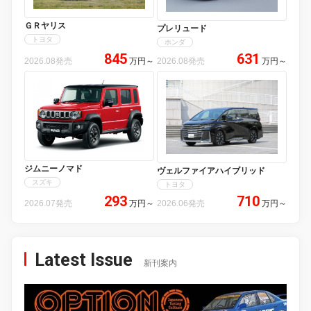
ＧＲヤリス
プレリュード
トヨタ
ホンダ
845
631
2026.08発売
万円
～
2026.08発売
万円
～
ジムニーノマド
ヴェルファイアハイブリッド
スズキ
トヨタ
293
710
2026.07発売
万円
～
2026.06発売
万円
～
Latest Issue
新刊案内