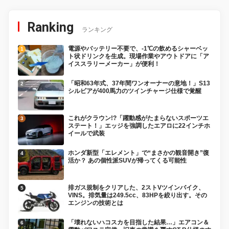
Ranking
ランキング
電源やバッテリー不要で、-1℃の飲めるシャーベッ
ト状ドリンクを生成。現場作業やアウトドアに「ア
イススラリーメーカー」が便利！
「昭和63年式、37年間ワンオーナーの意地！」S13
シルビアが400馬力のツインチャージ仕様で覚醒
これがクラウン!?「躍動感がたまらないスポーツエ
ステート！」エッジを強調したエアロに22インチホ
イールで武装
ホンダ新型「エレメント」で“まさかの観音開き”復
活か？ あの個性派SUVが帰ってくる可能性
排ガス規制をクリアした、2ストVツインバイク、
VINS。排気量は249.5cc、83HPを絞り出す。その
エンジンの技術とは
「壊れないハコスカを目指した結果…」エアコン＆