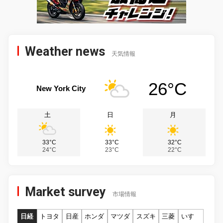
Weather news
天気情報
26°C
New York City
土
日
月
33°C
33°C
32°C
24°C
23°C
22°C
Market survey
市場情報
日経
トヨタ
日産
ホンダ
マツダ
スズキ
三菱
いすゞ