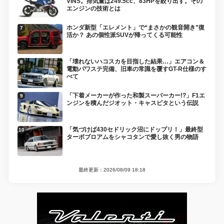
VINS。排気量は249.5cc、83HPを絞り出す。その
エンジンの技術とは
ホンダ新型「エレメント」で“まさかの観音開き”復
活か？ あの個性派SUVが帰ってくる可能性
「壊れないハコスカを目指した結果…」エアコン＆
電動パワステ完備、旧車の常識を覆すGT-R仕様のす
べて
「下着メーカーが作った和製スーパーカー!?」F1エ
ンジンを積んだジオット・キャスピタという伝説
「気づけば430セドリック沼にドップリ！」最終型
ターボブロアムをシャコタンで愛し抜く男の物語
最終更新：2026/08/09 18:18