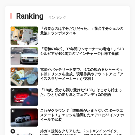
Ranking
ランキング
「必要なのは半分だけだった。」荷台半分シェルの
最強トランポスタイル
「昭和63年式、37年間ワンオーナーの意地！」S13
シルビアが400馬力のツインチャージ仕様で覚醒
電源やバッテリー不要で、-1℃の飲めるシャーベッ
ト状ドリンクを生成。現場作業やアウトドアに「ア
イススラリーメーカー」が便利！
「18歳、父から譲り受けたS130」そこから始まっ
た、ひとりの走り屋とフェアレディZの物語
これがクラウン!?「躍動感がたまらないスポーツエ
ステート！」エッジを強調したエアロに22インチホ
イールで武装
排ガス規制をクリアした、2ストVツインバイク、