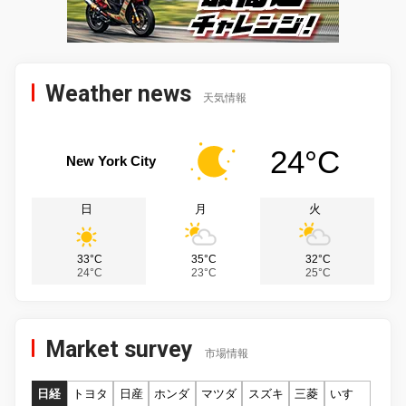
Weather news
天気情報
24°C
New York City
日
月
火
33°C
35°C
32°C
24°C
23°C
25°C
Market survey
市場情報
日経
トヨタ
日産
ホンダ
マツダ
スズキ
三菱
いすゞ