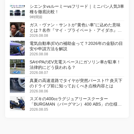
シエンタvsルーミーvsフリード｜ミニバン人気3車
種を徹底比較！
9時間前
ガス・ヴァン・サントが“黄色い車”に込めた意味
とは？名作『マイ・プライベート・アイダホ』が
初のデジタルリマスター版で復活
2026.08.08
電気自動車(EV)の補助金って？2026年の金額の目
安や申請方法を解説
2026.08.08
SAやPAのEV充電スペースにガソリン車が駐車！
法律的にどう扱われる？
2026.08.07
真夏の高速道路でタイヤが突然バースト!? 炎天下
のドライブ前に知っておくべき点検内容とは
2026.08.06
スズキの400ccラグジュアリースクーター
「BURGMAN（バーグマン）400 ABS」の仕様を
変更し、8月18日に発売
2026.08.05