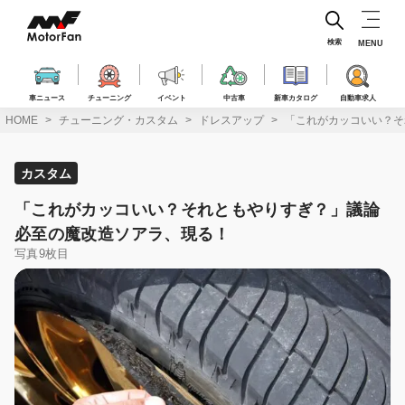
コ
ン
テ
検索
MENU
ン
ツ
へ
車ニュース
チューニング
イベント
中古車
新車カタログ
自動車求人
ス
HOME
チューニング・カスタム
ドレスアップ
「これがカッコいい？そ
キ
ッ
プ
カスタム
「これがカッコいい？それともやりすぎ？」議論
必至の魔改造ソアラ、現る！
写真9枚目