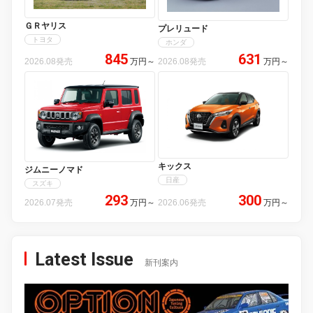
ＧＲヤリス
プレリュード
トヨタ
ホンダ
845
631
2026.08発売
万円
～
2026.08発売
万円
～
キックス
ジムニーノマド
日産
スズキ
293
300
2026.07発売
万円
～
2026.06発売
万円
～
Latest Issue
新刊案内