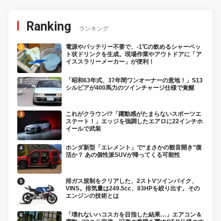
Ranking
ランキング
電源やバッテリー不要で、-1℃の飲めるシャーベッ
ト状ドリンクを生成。現場作業やアウトドアに「ア
イススラリーメーカー」が便利！
「昭和63年式、37年間ワンオーナーの意地！」S13
シルビアが400馬力のツインチャージ仕様で覚醒
これがクラウン!?「躍動感がたまらないスポーツエ
ステート！」エッジを強調したエアロに22インチホ
イールで武装
ホンダ新型「エレメント」で“まさかの観音開き”復
活か？ あの個性派SUVが帰ってくる可能性
排ガス規制をクリアした、2ストVツインバイク、
VINS。排気量は249.5cc、83HPを絞り出す。その
エンジンの技術とは
「壊れないハコスカを目指した結果…」エアコン＆