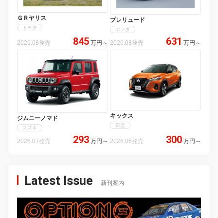
ＧＲヤリス
プレリュード
トヨタ
ホンダ
845
631
2026.08発売
万円
～
2026.08発売
万円
～
キックス
ジムニーノマド
日産
スズキ
293
300
2026.07発売
万円
～
2026.06発売
万円
～
Latest Issue
新刊案内