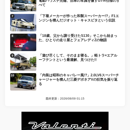
電動パワステ完備、旧車の常識を覆すGT-R仕様のす
べて
「下着メーカーが作った和製スーパーカー!?」F1エ
ンジンを積んだジオット・キャスピタという伝説
「18歳、父から譲り受けたS130」そこから始まっ
た、ひとりの走り屋とフェアレディZの物語
「遊び尽くして、そのまま寝る。」軽トラ×エアル
ーフテントという最適解、見つけた!!
「内装は昭和のキャバレー風!?」2.0LV6スーパーチ
ャージャーを積んだ三菱デボネアVの狂気を振り返
る
最終更新：2026/08/09 01:15