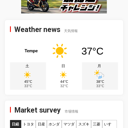
Weather news
天気情報
37°C
Tempe
土
日
月
45°C
44°C
38°C
33°C
32°C
33°C
Market survey
市場情報
日経
トヨタ
日産
ホンダ
マツダ
スズキ
三菱
いすゞ