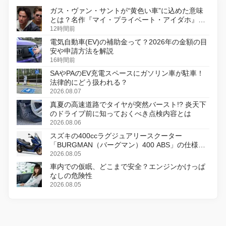
ガス・ヴァン・サントが“黄色い車”に込めた意味
とは？名作『マイ・プライベート・アイダホ』が
初のデジタルリマスター版で復活
12時間前
電気自動車(EV)の補助金って？2026年の金額の目
安や申請方法を解説
16時間前
SAやPAのEV充電スペースにガソリン車が駐車！
法律的にどう扱われる？
2026.08.07
真夏の高速道路でタイヤが突然バースト!? 炎天下
のドライブ前に知っておくべき点検内容とは
2026.08.06
スズキの400ccラグジュアリースクーター
「BURGMAN（バーグマン）400 ABS」の仕様を
変更し、8月18日に発売
2026.08.05
車内での仮眠、どこまで安全？エンジンかけっぱ
なしの危険性
2026.08.05