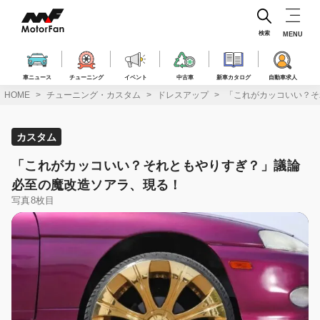
コ
ン
テ
検索
MENU
ン
ツ
へ
車ニュース
チューニング
イベント
中古車
新車カタログ
自動車求人
ス
HOME
チューニング・カスタム
ドレスアップ
「これがカッコいい？そ
キ
ッ
プ
カスタム
「これがカッコいい？それともやりすぎ？」議論
必至の魔改造ソアラ、現る！
写真8枚目