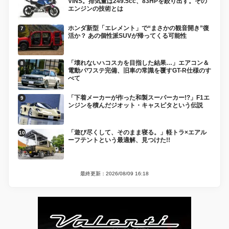
VINS。排気量は249.5cc、83HPを絞り出す。その
エンジンの技術とは
ホンダ新型「エレメント」で“まさかの観音開き”復
活か？ あの個性派SUVが帰ってくる可能性
「壊れないハコスカを目指した結果…」エアコン＆
電動パワステ完備、旧車の常識を覆すGT-R仕様のす
べて
「下着メーカーが作った和製スーパーカー!?」F1エ
ンジンを積んだジオット・キャスピタという伝説
「遊び尽くして、そのまま寝る。」軽トラ×エアル
ーフテントという最適解、見つけた!!
最終更新：2026/08/09 16:18