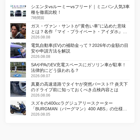
シエンタvsルーミーvsフリード｜ミニバン人気3車
種を徹底比較！
7時間前
ガス・ヴァン・サントが“黄色い車”に込めた意味
とは？名作『マイ・プライベート・アイダホ』が
初のデジタルリマスター版で復活
2026.08.08
電気自動車(EV)の補助金って？2026年の金額の目
安や申請方法を解説
2026.08.08
SAやPAのEV充電スペースにガソリン車が駐車！
法律的にどう扱われる？
2026.08.07
真夏の高速道路でタイヤが突然バースト!? 炎天下
のドライブ前に知っておくべき点検内容とは
2026.08.06
スズキの400ccラグジュアリースクーター
「BURGMAN（バーグマン）400 ABS」の仕様を
変更し、8月18日に発売
2026.08.05