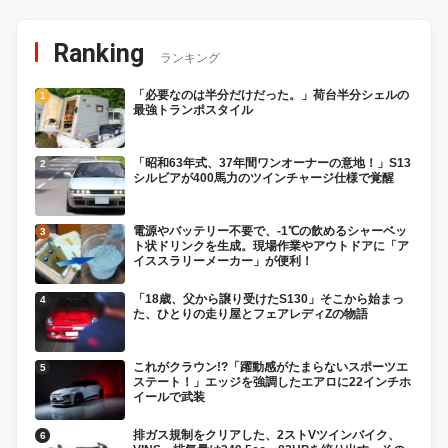
Ranking
ランキング
「必要なのは半分だけだった。」荷台半分シェルの
最強トランポスタイル
「昭和63年式、37年間ワンオーナーの意地！」S13
シルビアが400馬力のツインチャージ仕様で覚醒
電源やバッテリー不要で、-1℃の飲めるシャーベッ
ト状ドリンクを生成。現場作業やアウトドアに「ア
イススラリーメーカー」が便利！
「18歳、父から譲り受けたS130」そこから始まっ
た、ひとりの走り屋とフェアレディZの物語
これがクラウン!?「躍動感がたまらないスポーツエ
ステート！」エッジを強調したエアロに22インチホ
イールで武装
排ガス規制をクリアした、2ストVツインバイク、