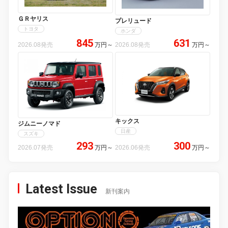
ＧＲヤリス
プレリュード
トヨタ
ホンダ
845
631
2026.08発売
万円
～
2026.08発売
万円
～
キックス
ジムニーノマド
日産
スズキ
293
300
2026.07発売
万円
～
2026.06発売
万円
～
Latest Issue
新刊案内