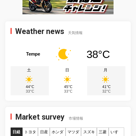
Weather news
天気情報
38°C
Tempe
土
日
月
44°C
45°C
41°C
33°C
33°C
32°C
Market survey
市場情報
日経
トヨタ
日産
ホンダ
マツダ
スズキ
三菱
いすゞ