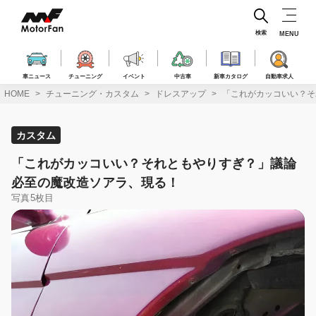
コ
ン
テ
検索
MENU
ン
ツ
へ
車ニュース
チューニング
イベント
中古車
新車カタログ
自動車求人
ス
HOME
チューニング・カスタム
ドレスアップ
「これがカッコいい？そ
キ
ッ
プ
カスタム
「これがカッコいい？それともやりすぎ？」議論
必至の魔改造ソアラ、現る！
写真5枚目