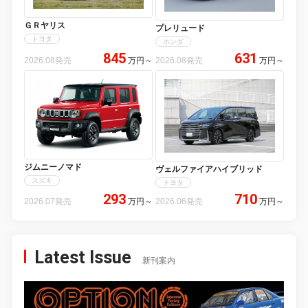
ＧＲヤリス
プレリュード
トヨタ
ホンダ
845
631
2026.08発売
万円
～
2026.08発売
万円
～
ジムニーノマド
ヴェルファイアハイブリッド
スズキ
トヨタ
293
710
2026.07発売
万円
～
2026.06発売
万円
～
Latest Issue
新刊案内