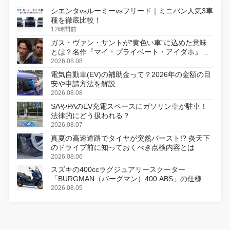
シエンタvsルーミーvsフリード｜ミニバン人気3車
種を徹底比較！
12時間前
ガス・ヴァン・サントが“黄色い車”に込めた意味
とは？名作『マイ・プライベート・アイダホ』が
初のデジタルリマスター版で復活
2026.08.08
電気自動車(EV)の補助金って？2026年の金額の目
安や申請方法を解説
2026.08.08
SAやPAのEV充電スペースにガソリン車が駐車！
法律的にどう扱われる？
2026.08.07
真夏の高速道路でタイヤが突然バースト!? 炎天下
のドライブ前に知っておくべき点検内容とは
2026.08.06
スズキの400ccラグジュアリースクーター
「BURGMAN（バーグマン）400 ABS」の仕様を
変更し、8月18日に発売
2026.08.05