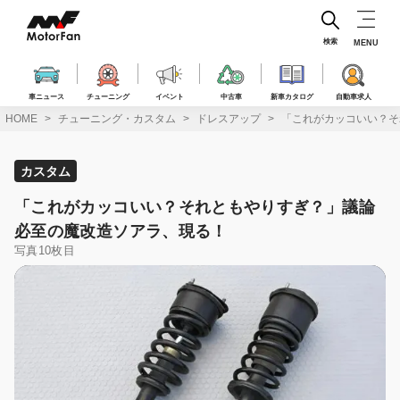
コ
ン
テ
検索
MENU
ン
ツ
へ
車ニュース
チューニング
イベント
中古車
新車カタログ
自動車求人
ス
HOME
チューニング・カスタム
ドレスアップ
「これがカッコいい？そ
キ
ッ
プ
カスタム
「これがカッコいい？それともやりすぎ？」議論
必至の魔改造ソアラ、現る！
写真10枚目