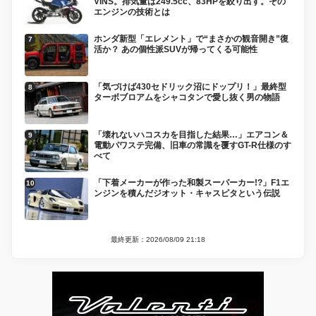
VINS。排気量は249.5cc、83HPを絞り出す。その
エンジンの技術とは
ホンダ新型「エレメント」で“まさかの観音開き”復
活か？ あの個性派SUVが帰ってくる可能性
「気づけば430セドリック沼にドップリ！」最終型
ターボブロアムをシャコタンで愛し抜く男の物語
「壊れないハコスカを目指した結果…」エアコン＆
電動パワステ完備、旧車の常識を覆すGT-R仕様のす
べて
「下着メーカーが作った和製スーパーカー!?」F1エ
ンジンを積んだジオット・キャスピタという伝説
最終更新：2026/08/09 21:18