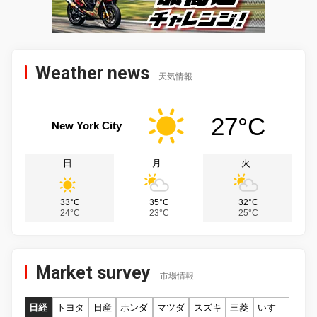
Weather news
天気情報
27°C
New York City
日
月
火
33°C
35°C
32°C
24°C
23°C
25°C
Market survey
市場情報
日経
トヨタ
日産
ホンダ
マツダ
スズキ
三菱
いすゞ