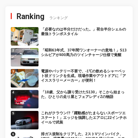
Ranking
ランキング
「必要なのは半分だけだった。」荷台半分シェルの
最強トランポスタイル
「昭和63年式、37年間ワンオーナーの意地！」S13
シルビアが400馬力のツインチャージ仕様で覚醒
電源やバッテリー不要で、-1℃の飲めるシャーベッ
ト状ドリンクを生成。現場作業やアウトドアに「ア
イススラリーメーカー」が便利！
「18歳、父から譲り受けたS130」そこから始まっ
た、ひとりの走り屋とフェアレディZの物語
これがクラウン!?「躍動感がたまらないスポーツエ
ステート！」エッジを強調したエアロに22インチホ
イールで武装
排ガス規制をクリアした、2ストVツインバイク、