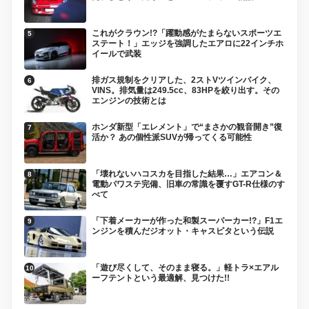
これがクラウン!?「躍動感がたまらないスポーツエ
ステート！」エッジを強調したエアロに22インチホ
イールで武装
排ガス規制をクリアした、2ストVツインバイク、
VINS。排気量は249.5cc、83HPを絞り出す。その
エンジンの技術とは
ホンダ新型「エレメント」で“まさかの観音開き”復
活か？ あの個性派SUVが帰ってくる可能性
「壊れないハコスカを目指した結果…」エアコン＆
電動パワステ完備、旧車の常識を覆すGT-R仕様のす
べて
「下着メーカーが作った和製スーパーカー!?」F1エ
ンジンを積んだジオット・キャスピタという伝説
「遊び尽くして、そのまま寝る。」軽トラ×エアル
ーフテントという最適解、見つけた!!