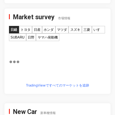
Market survey
市場情報
日経
トヨタ
日産
ホンダ
マツダ
スズキ
三菱
いすゞ
SUBARU
日野
ヤマハ発動機
TradingViewですべてのマーケットを追跡
New Car
新車種情報