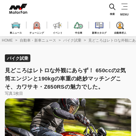
コ
ン
テ
検索
MENU
ン
ツ
へ
車ニュース
チューニング
イベント
中古車
新車カタログ
自動車求人
ス
HOME
自動車・新車ニュース
バイク試乗
見どころはレトロな外観にあら
キ
ッ
プ
バイク試乗
見どころはレトロな外観にあらず！ 650ccの2気
筒エンジンと190kgの車重の絶妙マッチングこ
そ、カワサキ・Z650RSの魅力でした。
写真1枚目