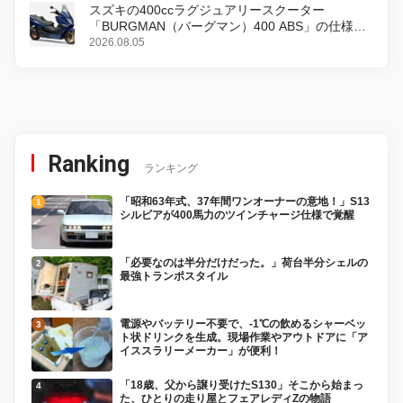
スズキの400ccラグジュアリースクーター
「BURGMAN（バーグマン）400 ABS」の仕様を
変更し、8月18日に発売
2026.08.05
Ranking
ランキング
「昭和63年式、37年間ワンオーナーの意地！」S13
シルビアが400馬力のツインチャージ仕様で覚醒
「必要なのは半分だけだった。」荷台半分シェルの
最強トランポスタイル
電源やバッテリー不要で、-1℃の飲めるシャーベッ
ト状ドリンクを生成。現場作業やアウトドアに「ア
イススラリーメーカー」が便利！
「18歳、父から譲り受けたS130」そこから始まっ
た、ひとりの走り屋とフェアレディZの物語