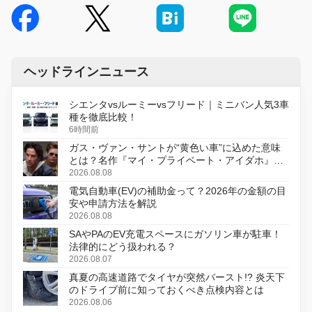
ヘッドラインニュース
シエンタvsルーミーvsフリード｜ミニバン人気3車
種を徹底比較！
6時間前
ガス・ヴァン・サントが“黄色い車”に込めた意味
とは？名作『マイ・プライベート・アイダホ』が
初のデジタルリマスター版で復活
2026.08.08
電気自動車(EV)の補助金って？2026年の金額の目
安や申請方法を解説
2026.08.08
SAやPAのEV充電スペースにガソリン車が駐車！
法律的にどう扱われる？
2026.08.07
真夏の高速道路でタイヤが突然バースト!? 炎天下
のドライブ前に知っておくべき点検内容とは
2026.08.06