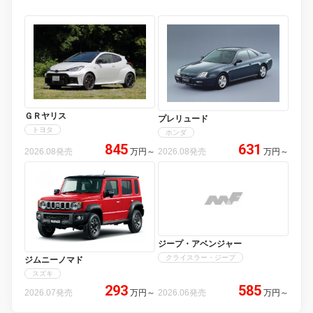
ＧＲヤリス
プレリュード
トヨタ
ホンダ
845
631
2026.08発売
万円
～
2026.08発売
万円
～
ジープ・アベンジャー
クライスラー・ジープ
ジムニーノマド
スズキ
293
585
2026.07発売
万円
～
2026.06発売
万円
～