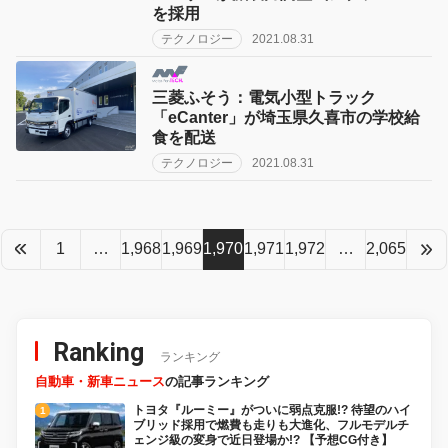
を採用
テクノロジー
2021.08.31
三菱ふそう：電気小型トラック
「eCanter」が埼玉県久喜市の学校給
食を配送
テクノロジー
2021.08.31
1
…
1,968
1,969
1,970
1,971
1,972
…
2,065
Ranking
ランキング
自動車・新車ニュース
の記事ランキング
トヨタ『ルーミー』がついに弱点克服!? 待望のハイ
ブリッド採用で燃費も走りも大進化、フルモデルチ
ェンジ級の変身で近日登場か!? 【予想CG付き】