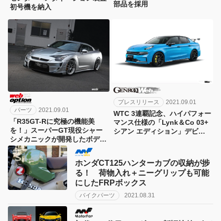
部品を採用
初号機を納入
プレスリリース
2021.09.01
パーツ
2021.09.01
WTC 3連覇記念、ハイパフォー
「R35GT-Rに究極の機能美
マンス仕様の「Lynk＆Co 03+
を！」スーパーGT現役シャー
シアン エディション」デビュ
シメカニックが開発したボディ
ー
キットに注目
ホンダCT125ハンターカブの収納が捗
る！ 荷物入れ＋ニーグリップも可能
にしたFRPボックス
バイクパーツ
2021.08.31