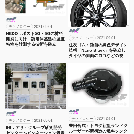
テクノロジー
2021.09.01
NEDO：ポスト5G・6Gの材料
テクノロジー
2021.09.01
開発に向け、誘電体基盤の温度
特性を計測する技術を確立
住友ゴム：独自の黒色デザイン
技術「Nano Black」を確立し
タイヤの側面のロゴなどの視認
性とデザイン性を向上
テクノロジー
2021.09.01
テクノロジー
2021.09.01
豊田合成：トヨタ新型ランドク
IHI：アサヒグループ研究開発
ルーザーが新構造の燃料タンク
センターへメタネーション装置