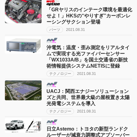
「GRヤリスのインテーク環境を最適化
せよ！」HKSの“やりすぎ”カーボンレ
ーシングサクション登場
パーツ
2021.08.31
沖電気：温度・歪み測定をリアルタイ
ムで実現する光ファイバーセンサー
「WX1033A/B」を国土交通省の新技
術情報提供システムNETISに登録
テクノロジー
2021.08.31
UACJ：関西エナジーソリューション
ズと共同、世界最大級の屋根置き太陽
光発電システムを導入
テクノロジー
2021.08.31
日立Astemo：トヨタの新型ランドク
ルーザーが減衰力調整式アブソーバー