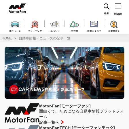
コ
ン
テ
検索
MENU
ン
ツ
へ
車ニュース
チューニング
イベント
中古車
新車カタログ
自動車求人
ス
HOME
自動車情報・ニュースの記事一覧
キ
ッ
プ
CAR NEWS
自動車・新車ニュース
Motor-Fan[モーターファン]
面白くて、ためになる自動車情報プラットフォ
ーム
記事一覧へ
Motor-FanTECH.[モーターファンテック]