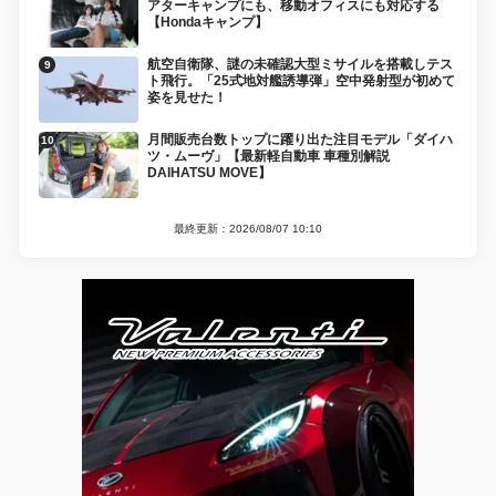
アターキャンプにも、移動オフィスにも対応する
【Hondaキャンプ】
航空自衛隊、謎の未確認大型ミサイルを搭載しテス
ト飛行。「25式地対艦誘導弾」空中発射型が初めて
姿を見せた！
月間販売台数トップに躍り出た注目モデル「ダイハ
ツ・ムーヴ」【最新軽自動車 車種別解説
DAIHATSU MOVE】
最終更新：2026/08/07 10:10