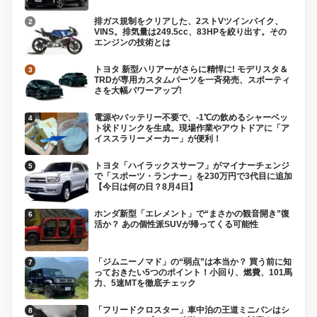
排ガス規制をクリアした、2ストVツインバイク、
VINS。排気量は249.5cc、83HPを絞り出す。その
エンジンの技術とは
トヨタ 新型ハリアーがさらに精悍に! モデリスタ＆
TRDが専用カスタムパーツを一斉発売、スポーティ
さを大幅パワーアップ!
電源やバッテリー不要で、-1℃の飲めるシャーベッ
ト状ドリンクを生成。現場作業やアウトドアに「ア
イススラリーメーカー」が便利！
トヨタ「ハイラックスサーフ」がマイナーチェンジ
で「スポーツ・ランナー」を230万円で3代目に追加
【今日は何の日？8月4日】
ホンダ新型「エレメント」で“まさかの観音開き”復
活か？ あの個性派SUVが帰ってくる可能性
「ジムニーノマド」の“弱点”は本当か？ 買う前に知
っておきたい5つのポイント！小回り、燃費、101馬
力、5速MTを徹底チェック
「フリードクロスター」車中泊の王道ミニバンはシ