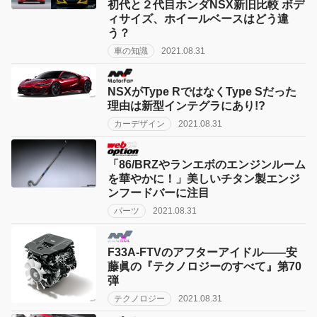
初代と２代目ホンダNSX新旧比較 ボデ
ィサイズ、ホイールベースはどう違
う？
車の知識
2021.08.31
NSXがType RではなくType Sだった
理由は新型インテグラにあり!?
カーデザイン
2021.08.31
「86/BRZやランエボのエンジンルーム
を華やかに！」美しいチタン製エンジ
ンフードバーに注目
パーツ
2021.08.31
F33A-FTVのアフターアイドル——安
藤眞の『テクノロジーのすべて』第70
弾
テクノロジー
2021.08.31