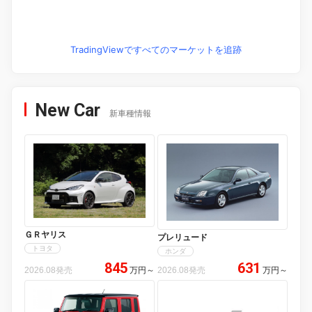
TradingViewですべてのマーケットを追跡
New Car
新車種情報
ＧＲヤリス
プレリュード
トヨタ
ホンダ
845
631
2026.08発売
万円
～
2026.08発売
万円
～