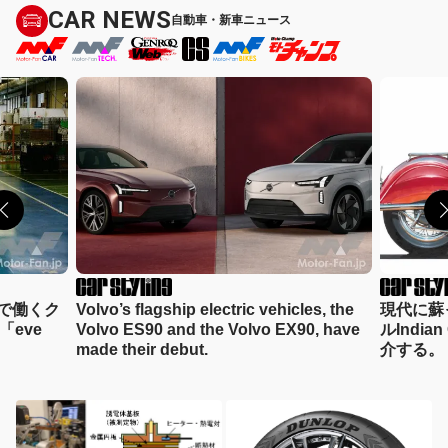
CAR NEWS
自動車・新車ニュース
les, the
現代に蘇ったアメリカンモーターサイク
ボルボの
0, have
ルIndian Chief Vintageのデザインを紹
ES90」
介する。