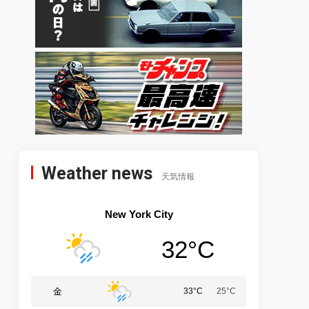
Weather news
天気情報
New York City
32°C
金
33°C
25°C