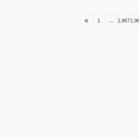
1
…
1,967
1,9