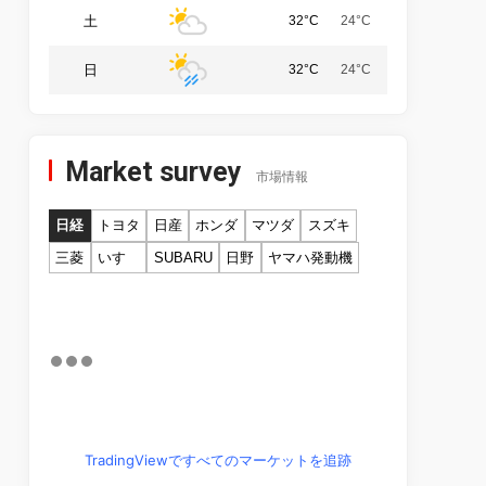
土
32°C
24°C
日
32°C
24°C
Market survey
市場情報
日経
トヨタ
日産
ホンダ
マツダ
スズキ
三菱
いすゞ
SUBARU
日野
ヤマハ発動機
TradingViewですべてのマーケットを追跡