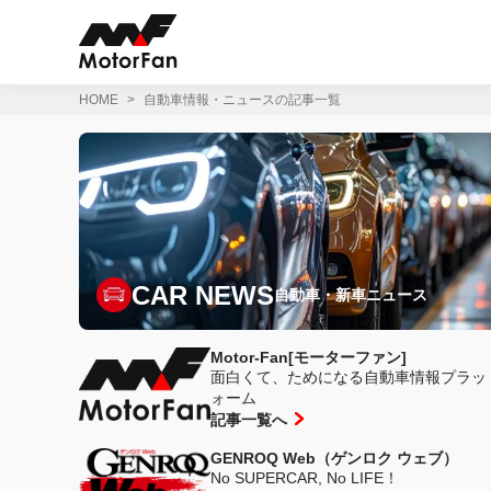
コ
ン
テ
ン
ツ
HOME
自動車情報・ニュースの記事一覧
へ
ス
キ
ッ
プ
CAR NEWS
自動車・新車ニュース
Motor-Fan[モーターファン]
面白くて、ためになる自動車情報プラッ
ォーム
記事一覧へ
GENROQ Web（ゲンロク ウェブ）
No SUPERCAR, No LIFE！