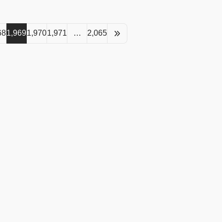
68
1,969
1,970
1,971
…
2,065