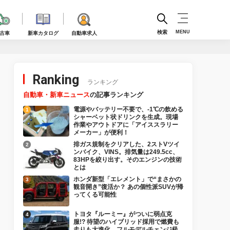
検索
MENU
古車
新車カタログ
自動車求人
Ranking
ランキング
自動車・新車ニュース
の記事ランキング
電源やバッテリー不要で、-1℃の飲める
シャーベット状ドリンクを生成。現場
作業やアウトドアに「アイススラリー
メーカー」が便利！
排ガス規制をクリアした、2ストVツイ
ンバイク、VINS。排気量は249.5cc、
83HPを絞り出す。そのエンジンの技術
とは
ホンダ新型「エレメント」で“まさかの
観音開き”復活か？ あの個性派SUVが帰
ってくる可能性
トヨタ『ルーミー』がついに弱点克
服!? 待望のハイブリッド採用で燃費も
走りも大進化、フルモデルチェンジ級