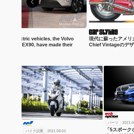
agship electric vehicles, the Volvo
現代に蘇ったアメリカ
the Volvo EX90, have made their
Chief Vintag
パーツ
2021.0
「5スポーク
バイク試乗
2021.09.03