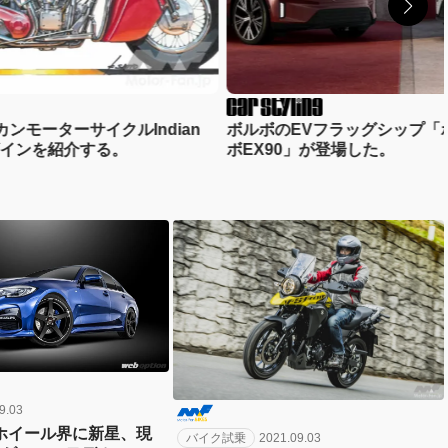
ンモーターサイクルIndian
ボルボのEVフラッグシップ「ボ
eのデザインを紹介する。
ボEX90」が登場した。
9.03
ホイール界に新星、現
バイク試乗
2021.09.03