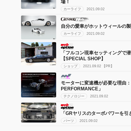
場！
カーライフ
2021.09.02
自分の愛車がホットウィールの製
カーライフ
2021.09.02
「フルコン現車セッティングで潜
【SPECIAL SHOP】
ショップ
2021.09.02 【PR】
モーターに変速機が必要な理由：メル
PERFORMANCE」
テクノロジー
2021.09.02
「GRヤリスのターボパワーを引
パーツ
2021.09.02