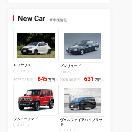
New Car
新車種情報
ＧＲヤリス
プレリュード
トヨタ
ホンダ
845
631
2026.08発売
万円
～
2026.08発売
万円
～
ジムニーノマド
ヴェルファイアハイブリッ
ド
スズキ
トヨタ