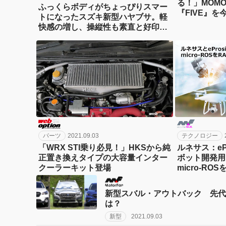
る！」MOM
ふっくらボディがちょっぴりスマー
『FIVE』を
トになったスズキ新型ハヤブサ。軽
快感の増し、操縦性も素直と好印
象。
パーツ
2021.09.03
テクノロジー
「WRX STI乗り必見！」HKSから純
ルネサス：eP
正置き換えタイプの大容量インター
ボット開発用
クーラーキット登場
micro-R
産業およびI
入を促進
新型スバル・アウトバック 先代
は？
新型
2021.09.03