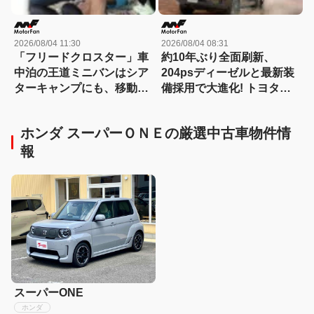
2026/08/04 11:30
2026/08/04 08:31
「フリードクロスター」車
約10年ぶり全面刷新、
中泊の王道ミニバンはシア
204psディーゼルと最新装
ターキャンプにも、移動オ
備採用で大進化! トヨタ新
フィスにも対応する
型『ハイラックス』を旧型
【Hondaキャンプ】
と徹底比較! 【新型ハイラ
ホンダ スーパーＯＮＥの厳選中古車物件情
ックス 徹底比較】
報
スーパーONE
ホンダ