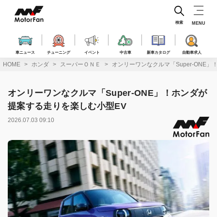
コ
ン
テ
検索
MENU
ン
ツ
へ
車ニュース
チューニング
イベント
中古車
新車カタログ
自動車求人
ス
HOME
ホンダ
スーパーＯＮＥ
オンリーワンなクルマ「Super-ONE
キ
ッ
プ
オンリーワンなクルマ「Super-ONE」！ホンダが
提案する走りを楽しむ小型EV
2026.07.03 09:10