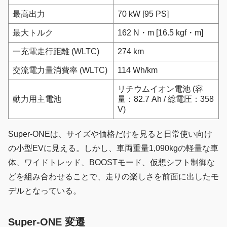
最高出力
70 kW [95 PS]
最大トルク
162 N・m [16.5 kgf・m]
一充電走行距離 (WLTC)
274 km
交流電力量消費率 (WLTC)
114 Wh/km
リチウムイオン電池 (容
動力用主電池
量：82.7 Ah / 総電圧：358
V)
Super-ONEは、サイズや価格だけを見ると日常使い向け
の小型EVに見える。しかし、車両重量1,090kgの軽量な車
体、ワイドトレッド、BOOSTモード、仮想シフト制御な
どを組み合わせることで、走りの楽しさを前面に出したモ
デルとなっている。
Super-ONE 変遷