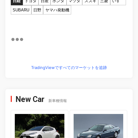
日経
トヨタ
日産
ホンダ
マツダ
スズキ
三菱
いすゞ
SUBARU
日野
ヤマハ発動機
TradingViewですべてのマーケットを追跡
New Car
新車種情報