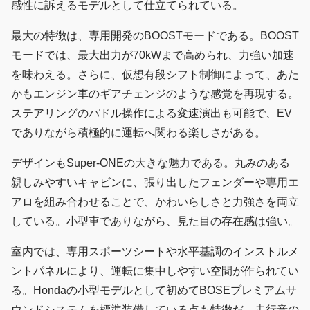
感性に訴えるモデルとして仕立てられている。
最大の特徴は、専用開発のBOOSTモードである。BOOST
モードでは、最大出力が70kWまで高められ、力強い加速
を味わえる。さらに、仮想有段シフト制御によって、あた
かもエンジン車のギアチェンジのような感覚を再現する。
ステアリングのパドル操作による変速演出も可能で、EV
でありながら積極的に運転へ関わる楽しさがある。
デザインもSuper-ONEの大きな魅力である。丸みのある
親しみやすいキャビンに、張り出したフェンダーや専用エ
アロを組み合わせることで、かわいらしさと力強さを両立
している。小型車でありながら、見た目の存在感は強い。
室内では、専用スポーツシートや水平基調のインストルメ
ントパネルにより、運転に集中しやすい空間が作られてい
る。Hondaの小型モデルとして初めてBOSEプレミアムサ
ウンドシステムを標準装備している点も特徴だ。走行音の