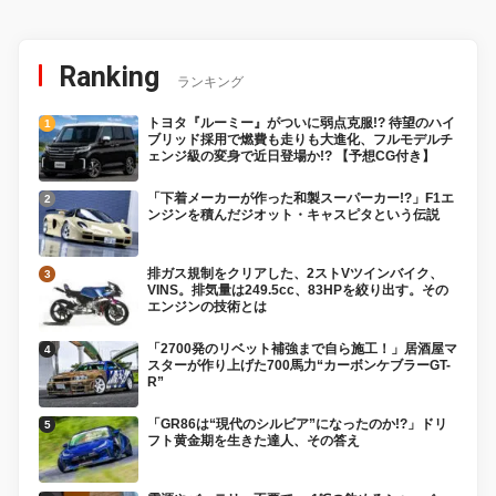
Ranking
ランキング
トヨタ『ルーミー』がついに弱点克服!? 待望のハイ
ブリッド採用で燃費も走りも大進化、フルモデルチ
ェンジ級の変身で近日登場か!? 【予想CG付き】
「下着メーカーが作った和製スーパーカー!?」F1エ
ンジンを積んだジオット・キャスピタという伝説
排ガス規制をクリアした、2ストVツインバイク、
VINS。排気量は249.5cc、83HPを絞り出す。その
エンジンの技術とは
「2700発のリベット補強まで自ら施工！」居酒屋マ
スターが作り上げた700馬力“カーボンケブラーGT-
R”
「GR86は“現代のシルビア”になったのか!?」ドリ
フト黄金期を生きた達人、その答え