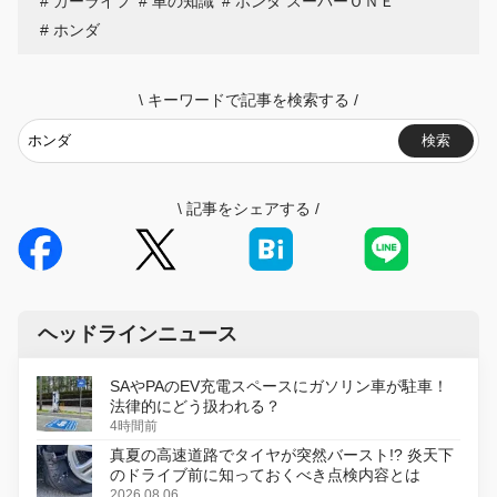
カーライフ
車の知識
ホンダ スーパーＯＮＥ
ホンダ
\
キーワードで記事を検索する
/
検索
\
記事をシェアする
/
ヘッドラインニュース
SAやPAのEV充電スペースにガソリン車が駐車！
法律的にどう扱われる？
4時間前
真夏の高速道路でタイヤが突然バースト!? 炎天下
のドライブ前に知っておくべき点検内容とは
2026.08.06