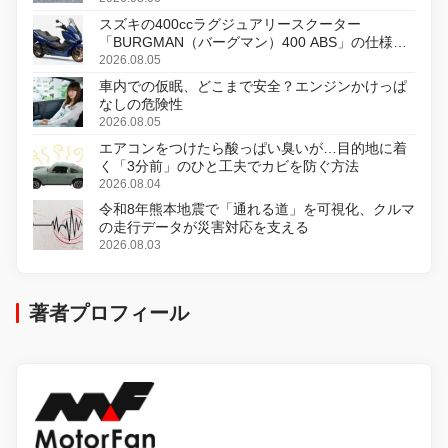
スズキの400ccラグジュアリースクーター
「BURGMAN（バーグマン）400 ABS」の仕様を
変更し、8月18日に発売
2026.08.05
車内での仮眠、どこまで安全？エンジンかけっぱ
なしの危険性
2026.08.05
エアコンをつけたら酸っぱい臭いが…目的地に着
く「3分前」のひと工夫でカビを防ぐ方法
2026.08.04
令和8年熊本地震で「通れる道」を可視化、クルマ
の走行データが災害対応を支える
2026.08.03
著者プロフィール