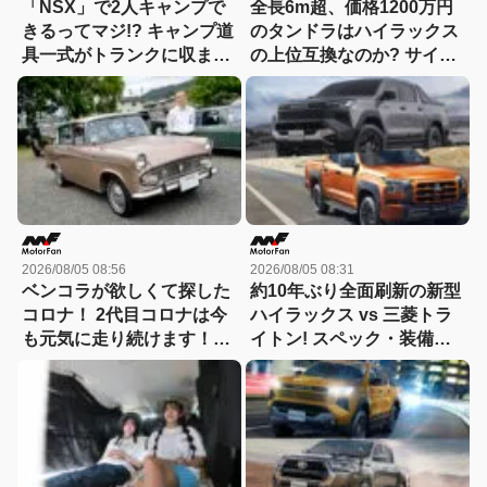
「NSX」で2人キャンプで
全長6m超、価格1200万円
きるってマジ!? キャンプ道
のタンドラはハイラックス
具一式がトランクに収まっ
の上位互換なのか? サイ
た！「シビックRS」なら
ズ・装備・走り・価格を徹
車中泊もできる【Hondaキ
底比較して分かった決定的
ャンプ】
な違い 【新型ハイラックス
徹底比較】
2026/08/05 08:56
2026/08/05 08:31
ベンコラが欲しくて探した
約10年ぶり全面刷新の新型
コロナ！ 2代目コロナは今
ハイラックス vs 三菱トラ
も元気に走り続けます！
イトン! スペック・装備・
【花見の里で感謝の集いや
価格を比較、勝った点/惜し
ります！】
い点を徹底検証! 【新型ハ
イラックス 徹底比較】