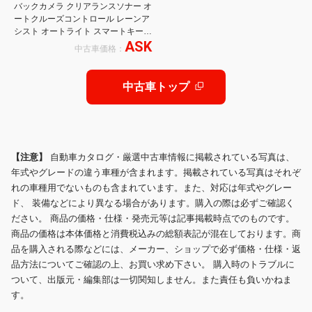
バックカメラ クリアランスソナー オ
ートクルーズコントロール レーンア
シスト オートライト スマートキー
ASK
電動格納ミラー シートヒーター CVT
中古車価格：
アルミホイール USB Bluetooth
中古車トップ
【注意】
自動車カタログ・厳選中古車情報に掲載されている写真は、
年式やグレードの違う車種が含まれます。掲載されている写真はそれぞ
れの車種用でないものも含まれています。また、対応は年式やグレー
ド、 装備などにより異なる場合があります。購入の際は必ずご確認く
ださい。 商品の価格・仕様・発売元等は記事掲載時点でのものです。
商品の価格は本体価格と消費税込みの総額表記が混在しております。商
品を購入される際などには、メーカー、ショップで必ず価格・仕様・返
品方法についてご確認の上、お買い求め下さい。 購入時のトラブルに
ついて、出版元・編集部は一切関知しません。また責任も負いかねま
す。