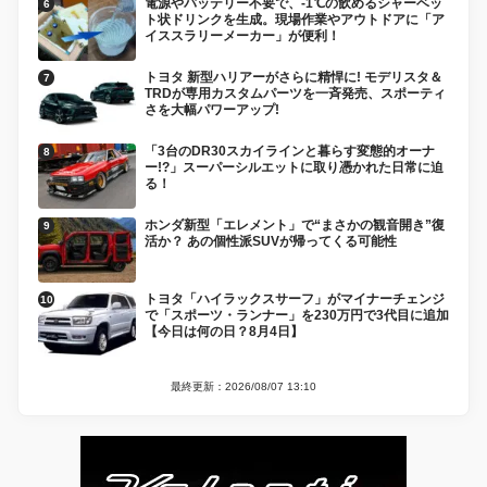
電源やバッテリー不要で、-1℃の飲めるシャーベッ
ト状ドリンクを生成。現場作業やアウトドアに「ア
イススラリーメーカー」が便利！
トヨタ 新型ハリアーがさらに精悍に! モデリスタ＆
TRDが専用カスタムパーツを一斉発売、スポーティ
さを大幅パワーアップ!
「3台のDR30スカイラインと暮らす変態的オーナ
ー!?」スーパーシルエットに取り憑かれた日常に迫
る！
ホンダ新型「エレメント」で“まさかの観音開き”復
活か？ あの個性派SUVが帰ってくる可能性
トヨタ「ハイラックスサーフ」がマイナーチェンジ
で「スポーツ・ランナー」を230万円で3代目に追加
【今日は何の日？8月4日】
最終更新：2026/08/07 13:10