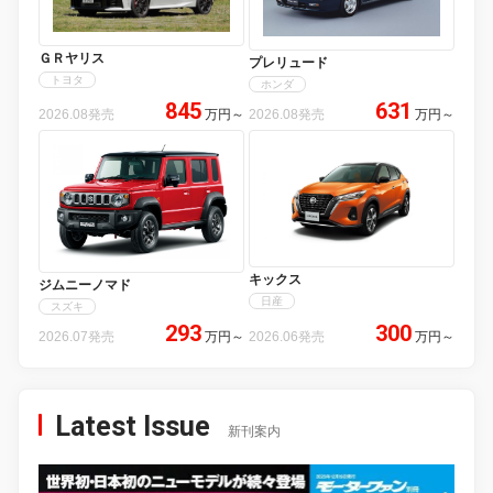
ＧＲヤリス
プレリュード
トヨタ
ホンダ
845
631
2026.08発売
万円
～
2026.08発売
万円
～
キックス
ジムニーノマド
日産
スズキ
293
300
2026.07発売
万円
～
2026.06発売
万円
～
Latest Issue
新刊案内